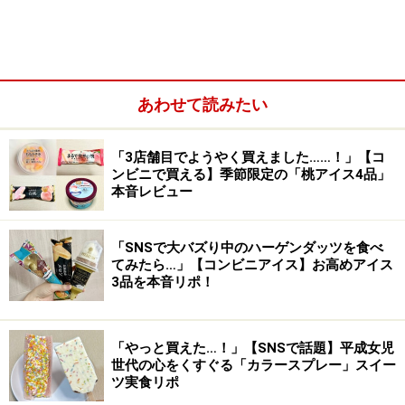
ピーチとマンゴー、どちらも夏に味わいたい魅力的なフレー
バー！
「非日常感のある体験を身近で味わえる」ことをコンセ
プトに開発された今回のフラッペは、果実味溢れるピー
あわせて読みたい
チとマンゴーが主役です。
「3店舗目でようやく買えました……！」【コ
ンビニで買える】季節限定の「桃アイス4品」
1. 「魅惑のピーチフラッペ」
本音レビュー
「SNSで大バズり中のハーゲンダッツを食べ
てみたら…」【コンビニアイス】お高めアイス
3品を本音リポ！
「やっと買えた…！」【SNSで話題】平成女児
世代の心をくすぐる「カラースプレー」スイー
ツ実食リポ