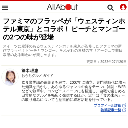
ファミマのフラッペが「ウェスティンホ
テル東京」とコラボ！ ピーチとマンゴー
の2つの味が登場
スイーツに定評のあるウェスティンホテル東京が監修したファミマの新
作フラッペ！ ピーチとマンゴー、それぞれの素材のマリアージュで非日
常感のある味わいが楽しめます。
更新日：
2022年07月20日
笹木 理恵
おうちグルメ ガイド
飲食業界誌の編集者を経て、2007年に独立。専門誌時代に培っ
た知識を活かし、あらゆるジャンルの食をテーマに雑誌・WEB
などで執筆中。コンビニスイーツにも精通し、自宅で楽しめる
日常的なグルメを幅広く発信するほか、近年は「食の未来」へ
の取り組みについても意欲的に取材活動を行っている。
プロフィール詳細
執筆記事一覧