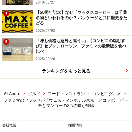
2010/06/27
【50周年記念】なぜ「マックスコーヒー」は千葉
4
チョコチップはあくまでフルーツの引き立て役！
名物といわれるのか？ パッケージと共に歴史をた
どる
こちらはゼリーではなくチョコチップを合わせているの
2025/07/03
ですが、その量や大きさのバランスが絶妙！ チョコの甘
「味も価格も意外と違う…」【コンビニの塩むす
5
みや苦み、パリッとした歯触りが、主役のマンゴーの味
び】セブン、ローソン、ファミマの最新版を食べ
比べ！
を邪魔せずにほどよいさじ加減で効いています。
2025/09/26
ランキングをもっと見る
>
>
>
>
All About
グルメ
フード・レストラン
コンビニグルメ
ファミマのフラッペが「ウェスティンホテル東京」とコラボ！ ピー
チとマンゴーの2つの味が登場
会社概要
採用情報