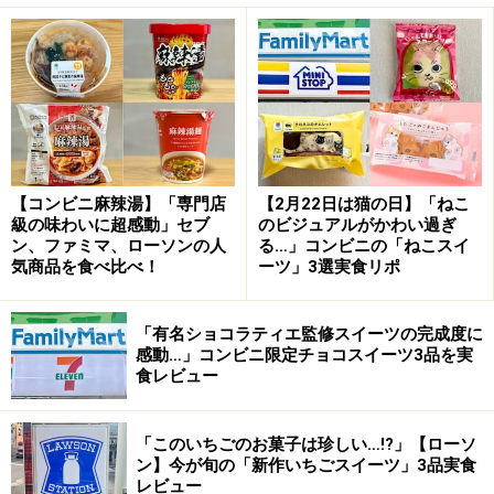
自宅で作る場合は、カップをよく揉んでから、冷たいミルク
をIN！
ピーチフラッペに使われているのは、桃の果肉ソースと
【コンビニ麻辣湯】「専門店
【2月22日は猫の日】「ねこ
級の味わいに超感動」セブ
のビジュアルがかわい過ぎ
ラズベリーソース、ライチゼリー。ミルクを加えても濃
ン、ファミマ、ローソンの人
る…」コンビニの「ねこスイ
厚に残る桃の風味に、果肉のジューシー感やライチの高
気商品を食べ比べ！
ーツ」3選実食リポ
貴な香りが加わって、とても華やかさのある味わいで
す。
「有名ショコラティエ監修スイーツの完成度に
感動…」コンビニ限定チョコスイーツ3品を実
食レビュー
ピーチとライチ、ベリーの組み合わせが華
やか！
「このいちごのお菓子は珍しい…!?」【ローソ
ン】今が旬の「新作いちごスイーツ」3品実食
レビュー