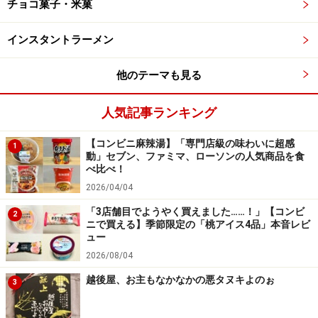
チョコ菓子・米菓
2. 「豊潤なマンゴーフラッペ」
インスタントラーメン
他のテーマも見る
濃厚なマンゴーにパッションフルーツでメリハリをプラス！
筆者も大好きな組み合わせ
人気記事ランキング
一方、マンゴーフラッペに使用しているのは、マンゴー
【コンビニ麻辣湯】「専門店級の味わいに超感
1
動」セブン、ファミマ、ローソンの人気商品を食
果肉ソース、パッションフルーツソース、チョコチッ
べ比べ！
プ。マンゴーは単体でも力強い風味と甘みがあるのです
2026/04/04
が、パッションフルーツの酸味や香りが加わると、味に
「3店舗目でようやく買えました……！」【コンビ
2
立体感が出てよりデザートらしい味わいになりますね。
ニで買える】季節限定の「桃アイス4品」本音レビ
ュー
2026/08/04
チョコチップの量と大きさが絶妙なバラン
越後屋、お主もなかなかの悪タヌキよのぉ
3
ス！