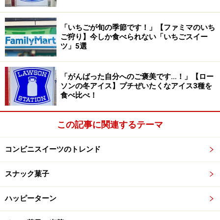
ミルクと合わせることで、まろやかな味わいに
「いちごが旬の季節です！」【ファミマのいち
ご狩り】今しか食べられない「いちごスイー
さらに、時折感じるライチゼリーのつるんとした食感
ツ」5選
と、ベリーソースの酸味が心地よいアクセントになって
います。
「がんばった自分へのご褒美です…！」【ロー
ソンの冬アイス】プチぜいたくなアイス3種を
食べ比べ！
この記事に関連するテーマ
コンビニスイーツのトレンド
スナック菓子
ハッピーターン