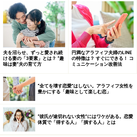
「家事をやらない夫」に仕立て上げたのは
誰？
もしも最初から「妻に家事をしてもらえる」ことを結婚
夫を沼らせ、ずっと愛され続
円満なアラフィフ夫婦のLINE
のメリット（の1つ）だと勘違いしているならば、それ
ける妻の「3要素」とは？ “趣
の特徴は？ すぐにできる！ コ
は姑の刷り込みのせい。「男子厨房に入らず」な家庭の
味は妻”夫の育て方
ミュニケーション改善法
息子として育った夫に対し、家事の分担を要求しても
「なんで俺が？」と疑問に思うはず。甘やかされて育っ
“全てを壊す恋愛”はしない。アラフィフ女性を
た証拠ですね。
豊かにする「趣味として楽しむ恋」
いくら1人暮らしを経験していようと、家事を好きにな
るかはその人次第。女性でも家事が嫌いな人はたくさん
“彼氏が途切れない女性”にはワケがある。恋愛
体質で「得する人」「損する人」とは
いるし、そこに性差はありません。ましてや生家で母親
に全部の家事をしてもらっていたならば、「妻の仕事」