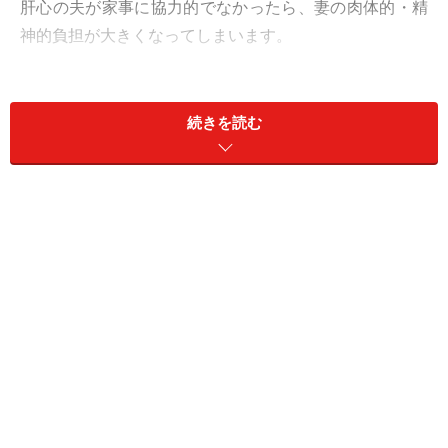
肝心の夫が家事に協力的でなかったら、妻の肉体的・精
神的負担が大きくなってしまいます。
昨今は共働きの家庭が大半。夫と同じくらい妻も仕事に
エネルギーと時間をかけているはず。家事を夫婦で分担
続きを読む
しなければ、男性より体力の少ない女性（妻）のほうが
限界になってしまいます。
夫にお願いしても家事をしてくれず、注意すればプチ逆
ギレ……そんなクズ夫は「お役御免」してしまいたいとこ
ろですが、縁あって一緒になった以上、なんとか夫婦と
して伴走していきたいもの。どうすれば、もっと家事に
協力的な夫へと改善を図れるでしょうか。