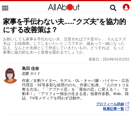
家事を手伝わない夫……“クズ夫”を協力的
にする改善策は？
お願いしても家事を手伝わない夫、注意すればプチ逆ギレ……そんなクズ
夫は「お役御免」してしまいたいところですが、縁あって一緒になった
以上、なんとか夫婦として伴走していきたいもの。どうすれば、もっと
家事に協力的な夫へと改善を図れるでしょうか。
更新日：
2024年03月23日
島田 佳奈
恋愛 ガイド
作家／女豹ライター。モデル・OL・キャバ嬢・バイヤー・広告
代理店・SE等多彩な経歴ののち、作家に転身。『人のオトコを
奪る方法』『「アブナイ恋」を「運命の恋」に変える！』『女
豹本！』『アラフォー独女の生きる道』他著作多数。Web、雑
誌、TV等メディアを問わず活動中。
プロフィール詳細
執筆記事一覧