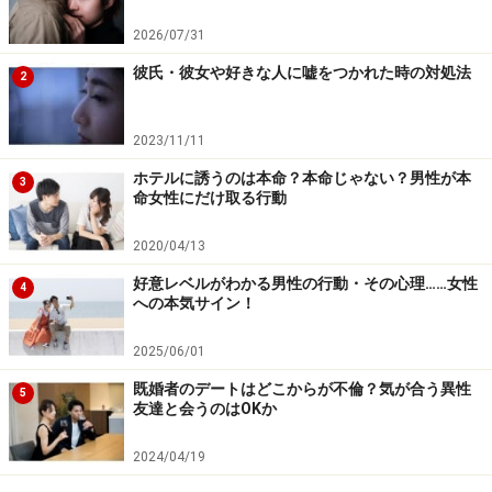
夫と妻がどのように関わっていくのがベストか、意見を
2026/07/31
出し合う「家族会議」をしてみましょう。
彼氏・彼女や好きな人に嘘をつかれた時の対処法
2
家事は「家の仕事」。夫婦は「我が家の共
2023/11/11
同経営者」と心得て
ホテルに誘うのは本命？本命じゃない？男性が本
3
命女性にだけ取る行動
家庭とは、社会における最小単位の組織。「家庭を運営
（経営）する」意識を夫婦で共有することは、「男が家
2020/04/13
事をやるなんて」という昭和的な価値観を払拭するのに
好意レベルがわかる男性の行動・その心理……女性
4
効果的です。人間、目的がはっきり分かれば行動するも
への本気サイン！
の。「会社の経営者」としての役割（家事分担）を求め
2025/06/01
れば、夫も家事に対する意識が変化してくるでしょう。
既婚者のデートはどこからが不倫？気が合う異性
5
友達と会うのはOKか
家庭を運営する基本は、快適に過ごせる環境を整えるこ
と。そのためには、生活する上で必要な家事を「いつ／
2024/04/19
誰が／どのように」やるか、今の2人にとってベストな