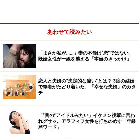
あわせて読みたい
「まさか私が……」妻の不倫は“恋”ではない。
既婚女性が一線を越える「本当のきっかけ」
恋人と夫婦の“決定的な違い”とは？ 3度の結婚
で筆者がたどり着いた、「幸せな夫婦」のカタ
＜目次＞
チ
「家事をやらない夫」に仕立て上げたのは誰？
家事は「家の仕事」。夫婦は「我が家の共同経営者」と
「“昔の”アイドルみたい」イケメン後輩に言わ
心得て
れグサッ。アラフィフ女性を打ちのめす「年齢
差ワード」
妻の希望を通すだけでなく、夫の言い分も受け入れよう