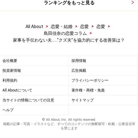
ランキングをもっと見る
方法を決めることからはじまります。
「洗濯は夫、料理は妻、掃除は部屋ごとに担当制」でも
>
>
>
>
All About
恋愛・結婚
恋愛
恋愛
>
よし、すべてを当番制で交互に担当するのでもよし、互
島田佳奈の恋愛コラム
家事を手伝わない夫……“クズ夫”を協力的にする改善策は？
いに無理なくこなせる頻度や内容で振り分けてみましょ
う。とはいえ、今まで家事をしてこなかった夫にいきな
りやらせても挫折しかねないので、まずは「風呂掃除と
会社概要
採用情報
洗い物だけ」くらいの分担から。
投資家情報
広告掲載
利用規約
プライバシーポリシー
「気づいたほうがやる」「時間のあるほうが片づける」
All Aboutについて
著作権・商標・免責
くらいのルールで家事を分担できるのは、すでに役割を
当サイトの情報についての注意
サイトマップ
認識している上級者向け。初心者の夫には、具体的に担
ヘルプ
当を決め「ここはあなたの仕事」と任せたほうが夫自身
も覚えやすくなります。
© All About, Inc. All rights reserved.
掲載の記事・写真・イラストなど、すべてのコンテンツの無断複写・転載・公衆送信等
を禁じます
たとえ失敗したりサボったりしたときも、注意せず何度