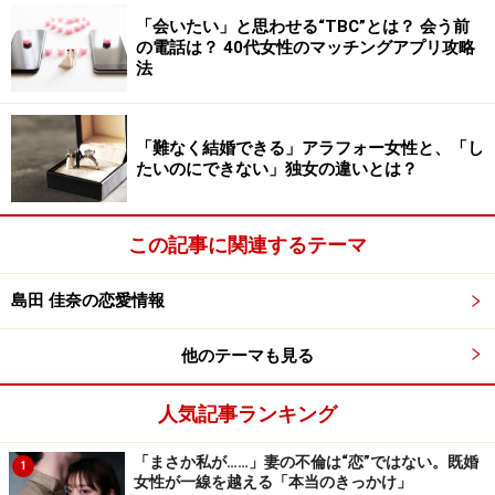
だと思い込むのも仕方がありません。
「会いたい」と思わせる“TBC”とは？ 会う前
の電話は？ 40代女性のマッチングアプリ攻略
法
あるいは、新婚の頃に妻のあなたが張り切って家事を全
部やってしまった場合、夫は「家事は妻の仕事」と勝手
に解釈したかもしれません。最初は専業主婦だった妻が
「難なく結婚できる」アラフォー女性と、「し
たいのにできない」独女の違いとは？
後に就職した場合、それでも夫は「今まで通り妻が全部
やってくれる」と思い込みがち。
この記事に関連するテーマ
姑の甘やかし、妻のサービス精神、あるいは夫自身の思
い込みにより仕上がってしまった「家事に非協力な夫」
島田 佳奈の恋愛情報
に対し、ただ「やって」と言うだけでは「なんで俺
が？」と返されるのがオチ。
他のテーマも見る
人気記事ランキング
まずは「家庭」そのものについて、夫婦共通の認識を定
義することからはじめてみて。よその家でも育った家で
「まさか私が……」妻の不倫は“恋”ではない。既婚
1
もなく、夫婦2人で作り上げる世界に1つの「家庭」は、
女性が一線を越える「本当のきっかけ」