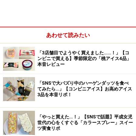
ブリオッシュにクリームという組み合わせは、2021年に
大ヒットした「マリトッツォ」とも似ていますね。
あわせて読みたい
こだわりの素材は、ブルターニュ産発酵バ
ター
「3店舗目でようやく買えました……！」【コ
ンビニで買える】季節限定の「桃アイス4品」
本音レビュー
「SNSで大バズり中のハーゲンダッツを食べ
てみたら…」【コンビニアイス】お高めアイス
3品を本音リポ！
「やっと買えた…！」【SNSで話題】平成女児
世代の心をくすぐる「カラースプレー」スイー
ツ実食リポ