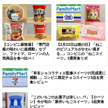
生地から飛び出すほどクリームがたっぷり
ファミリーマートの「トロぺジェンヌ」は、口どけのよ
いブリオッシュ生地に、濃厚なカスタードクリームをサ
ンド。生地とクリーム、いずれにもブルターニュ産発酵
【コンビニ麻辣湯】「専門店
【2月22日は猫の日】「ねこ
バターを配合しており、コクのある味わいが魅力です。
級の味わいに超感動」セブ
のビジュアルがかわい過ぎ
ン、ファミマ、ローソンの人
る…」コンビニの「ねこスイ
気商品を食べ比べ！
ーツ」3選実食リポ
バターの余韻を感じる、濃厚な味わい
「有名ショコラティエ監修スイーツの完成度に
感動…」コンビニ限定チョコスイーツ3品を実
食レビュー
ひんやりとしたクリームの口どけがいい
「このいちごのお菓子は珍しい…!?」【ローソ
生地は歯切れがよく、ふわっとした食感。カスタードク
ン】今が旬の「新作いちごスイーツ」3品実食
リームはこっくりと濃厚な味わいで、ひんやりとしてい
レビュー