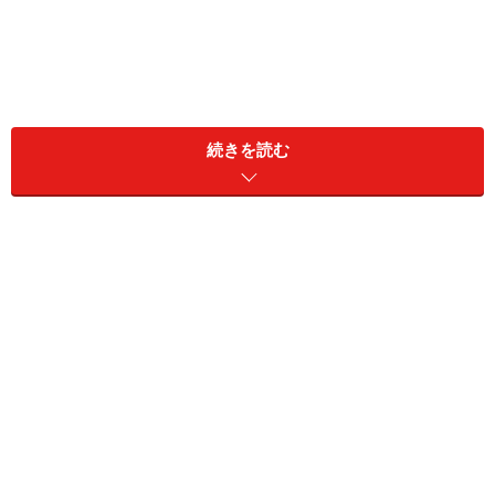
続きを読む
見た目にもふんわりとした生地で、クリームがサンドされて
います
「トロペジェンヌ（タルト・トロぺジェンヌ）」は、南
フランスのサントロペで誕生した地方菓子。丸いブリオ
ッシュにクリームをはさみ、表面にあられ糖をふったシ
ンプルなお菓子で、最近ではフランス産A.O.P.認定発酵バ
ター「エシレ」が手掛けるパティスリーで発売したこと
でも話題になっています。