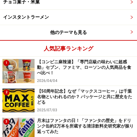
チョコ菓子・米菓
インスタントラーメン
あられ糖の甘みと食感が、異国のお菓子の甘さを表現してい
ます
他のテーマも見る
ひとくちめからガツン！とバターのインパクトがきて、
さらに表面にトッピングされたあられ糖のシャリシャリ
人気記事ランキング
とした食感と甘みがアクセントになっています。甘みは
【コンビニ麻辣湯】「専門店級の味わいに超感
しっかりありますが、生地がソフトなので意外にペロリ
1
動」セブン、ファミマ、ローソンの人気商品を食
と食べられてしまいます。
べ比べ！
2026/04/04
【50周年記念】なぜ「マックスコーヒー」は千葉
2
名物といわれるのか？ パッケージと共に歴史をた
「トロぺジェンヌ」には、ヒットのいろん
どる
な要素が詰まってる！
2025/07/03
月末はファンタの日！「ファンタの歴史」をドリ
3
ンク缶約2万本を所蔵する清涼飲料史研究家が振り
返ってみた
バタークリーム好き、カスタード好きの方はぜひ食べてみ