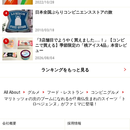
て！
2022/10/28
日本全国ぶらりコンビニエンスストアの旅
ブリオッシュとカスタードクリームというシンプルな組
4
み合わせは、万人に親しみやすい味わい。さらに、「ト
ロぺジェンヌ」という言葉の響きも、なんとなく「マリ
2010/03/18
トッツォ」に似てポップな印象があります。
「3店舗目でようやく買えました……！」【コンビ
5
ニで買える】季節限定の「桃アイス4品」本音レビ
ュー
2022年はカスタードのお菓子もじわじわ注目度が上がっ
2026/08/04
ています。今後ブレイクしそうなスイーツとして、要チ
ランキングをもっと見る
ェックですね！
＜最新のコンビニスイーツ記事＞
>
>
>
>
All About
グルメ
フード・レストラン
コンビニグルメ
人気のいちごスイーツ専門店とローソンがコラボ！いち
マリトッツォの次のブームになれるか!? 南仏生まれのスイーツ「ト
ごと濃厚ミルクが溶け合うおいしさ
ロぺジェンヌ」がファミマに登場！
バニラ＆ミルクの濃厚クリームとサクサクパイを味わう
「サクコローネ」がローソンから新登場！
会社概要
採用情報