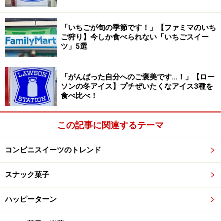
るのでカスタードアイスのような印象も受けます。ゆっ
くりと口の中で咀嚼すると、後味にバターのコクを感じ
「いちごが旬の季節です！」【ファミマのいち
られます。
ご狩り】今しか食べられない「いちごスイー
ツ」5選
「がんばった自分へのご褒美です…！」【ロー
ソンの冬アイス】プチぜいたくなアイス3種を
食べ比べ！
この記事に関連するテーマ
コンビニスイーツのトレンド
スナック菓子
ハッピーターン
シャリッとしたあられ糖がアクセント