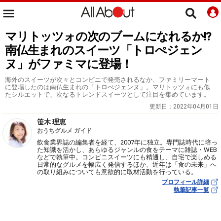
マリトッツォの次のブームになれるか!?
南仏生まれのスイーツ「トロぺジェン
ヌ」がファミマに登場！
海外のスイーツが次々とコンビニで発売されるなか、ファミリーマート
に登場したのは南仏生まれの「トロぺジェンヌ」。マリトッツォにも似
たシルエットで、次なるトレンドスイーツとして注目を集めています。
更新日：
2022年04月01日
笹木 理恵
おうちグルメ ガイド
飲食業界誌の編集者を経て、2007年に独立。専門誌時代に培っ
た知識を活かし、あらゆるジャンルの食をテーマに雑誌・WEB
などで執筆中。コンビニスイーツにも精通し、自宅で楽しめる
日常的なグルメを幅広く発信するほか、近年は「食の未来」へ
の取り組みについても意欲的に取材活動を行っている。
プロフィール詳細
執筆記事一覧