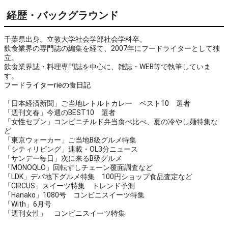
経歴・バックグラウンド
千葉県出身。立教大学社会学部社会学科卒。
飲食業界の専門誌の編集を経て、2007年にフードライターとして独
立。
飲食業界誌・料理専門誌を中心に、雑誌・WEB等で執筆していま
す。
フードライターrieの食日記
「日本経済新聞」ご当地レトルトカレー ベスト10 選者
「週刊文春」今週のBEST10 選者
「女性セブン」コンビニチルド弁当食べ比べ、夏の冷やし麺特集な
ど
「東京ウォーカー」ご当地B級グルメ特集
「シティリビング」連載・OL3分ニュース
「サンデー毎日」次に来るB級グルメ
「MONOQLO」回転すしチェーン覆面調査など
「LDK」デパ地下グルメ特集 100円ショップ食品査定など
「CIRCUS」スイーツ特集 トレンド予測
「Hanako」1080号 コンビニスイーツ特集
「With」6月号
「週刊女性」 コンビニスイーツ特集