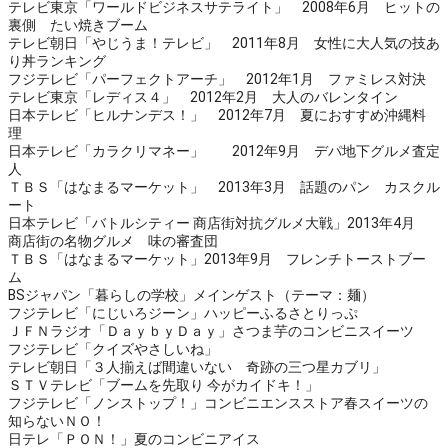
テレビ東京「ワールドビジネスサテライト」 2008年6月 ヒットの
裏側 たい焼きブーム
テレビ朝日「やじうま！テレビ」 2011年8月 女性に大人気の技あ
り丼ランキング
フジテレビ「パーフェクトアーチ」 2012年1月 ファミレス対決
テレビ東京「レディス４」 2012年2月 大人のバレンタイン
日本テレビ「ヒルナンデス！」 2012年7月 夏におすすめ沖縄料
理
日本テレビ「カラクリマネー」 2012年9月 デパ地下グルメ査定
人
ＴＢＳ「はなまるマーケット」 2013年3月 話題のパン カスクル
ート
日本テレビ「バトルシティー 商店街対抗グルメ大戦」2013年4月
商店街の名物グルメ 味の審査団
ＴＢＳ「はなまるマーケット」2013年9月 フレンチトーストブー
ム
BSジャパン「暮らしの学校」メインゲスト（テーマ：麺）
フジテレビ「にじいろジーン」ハッピーふるさとりっぷ
ＪＦＮラジオ「ＤａｙｂｙＤａｙ」さつま芋のコンビニスイーツ
フジテレビ「クイズやさしいね」
テレビ朝日「３人揃えば間違いない 奇跡の三つ星カブリ」
ＳＴＶテレビ「ブームを先取り 今がカイドキ！」
フジテレビ「ノンストップ！」コンビニエンスストア春スイーツの
知らないＮＯ！
日テレ「ＰＯＮ！」夏のコンビニアイス