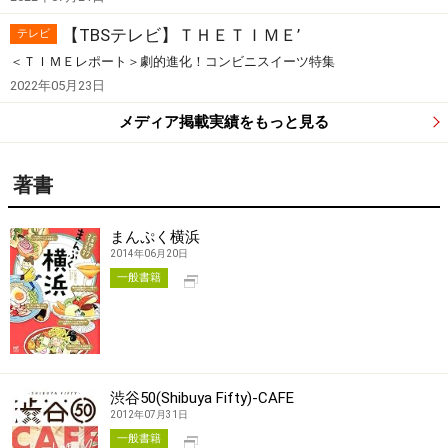
【TBSテレビ】ＴＨＥＴＩＭＥ’
テレビ
＜ＴＩＭＥレポート＞劇的進化！コンビニスイーツ特集
2022年05月23日
メディア掲載実績をもっと見る
著書
まんぷく横浜
2014年06月20日
別タブで開く
一般書籍
渋谷50(Shibuya Fifty)-CAFE
2012年07月31日
別タブで開く
一般書籍