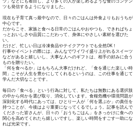
ツ」などにも着目し、より多くの人が楽しめるような食のコンテン
ツも発信するようになりました。

現在も子育て真っ最中なので、日々のごはんは外食よりもおうちが
中心です。

だからこそ、家族と食べる日常のごはんやおやつも、できればちょ
っとおいしさや品質にこだわって、身体にやさしい素材を選びた
い。

だけど、忙しい日は冷凍食品やテイクアウトでも全然OK！

行事やイベントの際には、みんなでワイワイ盛り上がれるスイーツ
などがあると嬉しいし、大事な人へのギフトは、相手の好みに合う
ものを贈りたい。

「何を食べるか」はもちろん大事だけれど、「食を通じた楽しい時
間」こそが人生を豊かにしてくれるというのは、この仕事を通じて
学んだ大切なことです。

毎日の「食べる」という行為に対して、私たちは無数にある選択肢
の中から何かを選び取り、消化しています。食糧危機や環境問題が
深刻化する時代にあっては、ひとり一人が「何を選ぶか」の責任を
持つことが、今後はより重要になってくるでしょう。記事を読んで
くださった皆さんが、日々の「おうちごはん」をきっかけに食への
関心を高めてくれたら嬉しいですし、楽しい時間をすごす一助にな
れば光栄です。