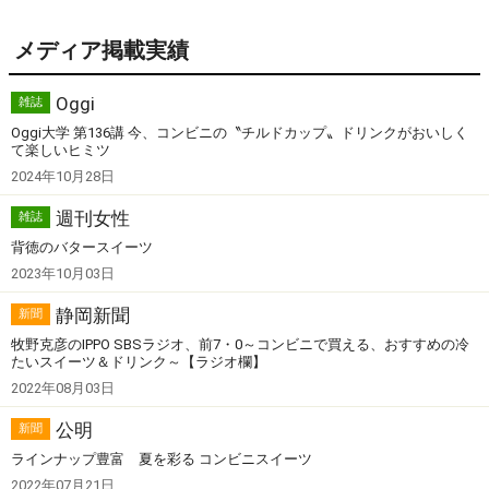
メディア掲載実績
Oggi
雑誌
Oggi大学 第136講 今、コンビニの〝チルドカップ〟ドリンクがおいしく
て楽しいヒミツ
2024年10月28日
週刊女性
雑誌
背徳のバタースイーツ
2023年10月03日
静岡新聞
新聞
牧野克彦のIPPO SBSラジオ、前7・0～コンビニで買える、おすすめの冷
たいスイーツ＆ドリンク～【ラジオ欄】
2022年08月03日
公明
新聞
ラインナップ豊富 夏を彩る コンビニスイーツ
2022年07月21日