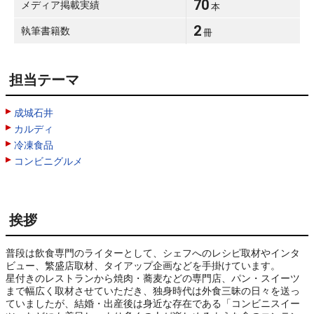
70
メディア掲載実績
本
2
執筆書籍数
冊
担当テーマ
成城石井
カルディ
冷凍食品
コンビニグルメ
挨拶
普段は飲食専門のライターとして、シェフへのレシピ取材やインタ
ビュー、繁盛店取材、タイアップ企画などを手掛けています。

星付きのレストランから焼肉・蕎麦などの専門店、パン・スイーツ
まで幅広く取材させていただき、独身時代は外食三昧の日々を送っ
ていましたが、結婚・出産後は身近な存在である「コンビニスイー