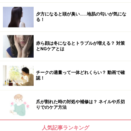
夕方になると頭が臭い……地肌の匂いが気にな
る！
赤ら顔は冬になるとトラブルが増える？ 対策
とNGケアとは
チークの適量って一体どれくらい？ 動画で確
認！
爪が割れた時の対処や補修は？ ネイルや爪切
りでのケア方法
人気記事ランキング