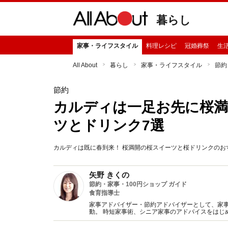
暮らし
家事・ライフスタイル
料理レシピ
冠婚葬祭
生
All About
暮らし
家事・ライフスタイル
節約
節約
カルディは一足お先に桜満
ツとドリンク7選
カルディは既に春到来！ 桜満開の桜スイーツと桜ドリンクのお
矢野 きくの
節約・家事・100円ショップ ガイド
食育指導士
家事アドバイザー・節約アドバイザーとして、家事
動。 時短家事術、シニア家事のアドバイスをはじ
ス削減をテーマにした講演など【著書】シンプル