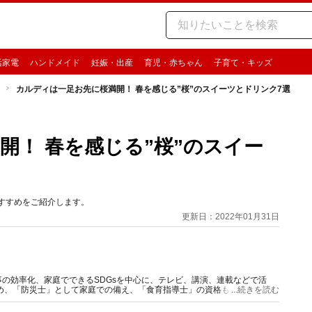
活家電
ハンドメイド
妊娠・出産
育児・赤ちゃん
子育て・キッズ
カルディは一足お先に桜満開！ 春を感じる”桜”のスイーツとドリンク7選
開！ 春を感じる”桜”のスイー
すすめをご紹介します。
更新日：2022年01月31日
の効率化、家庭でできるSDGsを中心に、テレビ、講演、連載などで活
め、「防災士」として家庭での備え、「食育指導士」の資格も持ち食品ロ
...続きを読む
ライフの節約リスト（講談社）他。