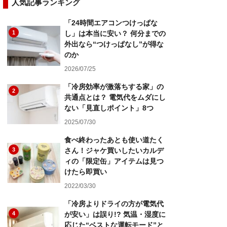
人気記事ランキング
「24時間エアコンつけっぱな
1
し」は本当に安い？ 何分までの
外出なら“つけっぱなし”が得な
のか
2026/07/25
「冷房効率が激落ちする家」の
2
共通点とは？ 電気代をムダにし
ない「見直しポイント」8つ
2025/07/30
食べ終わったあとも使い道たく
3
さん！ジャケ買いしたいカルデ
ィの「限定缶」アイテムは見つ
けたら即買い
2022/03/30
「冷房よりドライの方が電気代
4
が安い」は誤り!? 気温・湿度に
応じた“ベストな運転モード”と