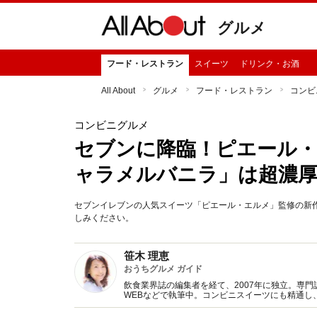
グルメ
フード・レストラン
スイーツ
ドリンク・お酒
All About
グルメ
フード・レストラン
コンビ
コンビニグルメ
セブンに降臨！ピエール
ャラメルバニラ」は超濃
セブンイレブンの人気スイーツ「ピエール・エルメ」監修の新
しみください。
笹木 理恵
おうちグルメ ガイド
飲食業界誌の編集者を経て、2007年に独立。専
WEBなどで執筆中。コンビニスイーツにも精通し
来」への取り組みについても意欲的に取材活動を