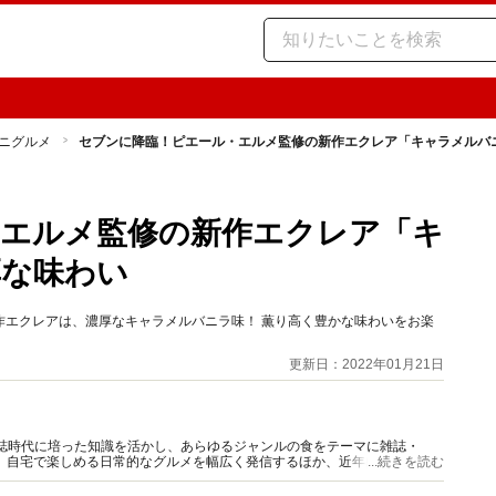
ニグルメ
セブンに降臨！ピエール・エルメ監修の新作エクレア「キャラメルバ
・エルメ監修の新作エクレア「キ
厚な味わい
作エクレアは、濃厚なキャラメルバニラ味！ 薫り高く豊かな味わいをお楽
更新日：2022年01月21日
門誌時代に培った知識を活かし、あらゆるジャンルの食をテーマに雑誌・
、自宅で楽しめる日常的なグルメを幅広く発信するほか、近年は「食の未
...続きを読む
行っている。