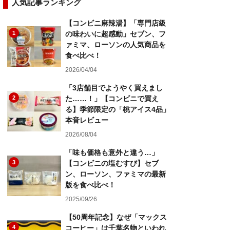
人気記事ランキング
【コンビニ麻辣湯】「専門店級
1
の味わいに超感動」セブン、フ
ァミマ、ローソンの人気商品を
食べ比べ！
2026/04/04
「3店舗目でようやく買えまし
2
た……！」【コンビニで買え
る】季節限定の「桃アイス4品」
本音レビュー
2026/08/04
「味も価格も意外と違う…」
3
【コンビニの塩むすび】セブ
ン、ローソン、ファミマの最新
版を食べ比べ！
2025/09/26
【50周年記念】なぜ「マックス
4
コーヒー」は千葉名物といわれ