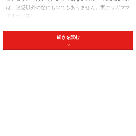
は、迷惑以外のなにものでもありません。実にワガママ
ですね（笑）。
人生、そうそう都合よく「好きな男性から追われる」場
続きを読む
面はやってこないのが現実。だとしたら、好きな男性に
追われるよう仕向ける策士になるか、追われるのを待ち
続ける忍耐力を身につけるかしかありません。
しかしあなたが「10人の男性がいたら9人が惚れる」ほ
どのいい女でない限り、好きな人に追われるのはレアケ
ース。しかも、必ずしも嬉しい場面とは限りません。例
えば、交際中ずっと自分ばかり追いかけ続けて疲弊し、
別れ話を持ち出した途端「別れたくない」と逆に彼氏が
追ってきたら、喜ぶどころか「ストーカーされてて怖
い」と思ってしまうかも。