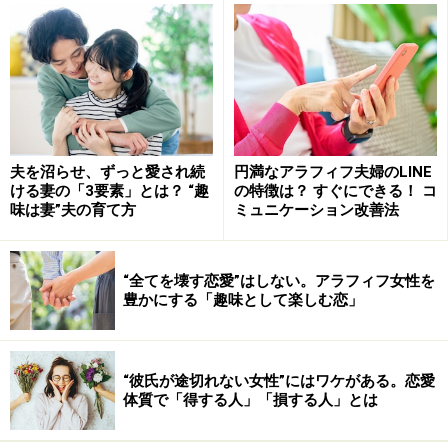
恋の理想は「愛し愛される」両想い。受け身で一方的に
追わせるのではなく、互いに愛情を伝え合う状態こそ
が、幸せなのではないでしょうか。
夫を沼らせ、ずっと愛され続
円満なアラフィフ夫婦のLINE
ける妻の「3要素」とは？ “趣
の特徴は？ すぐにできる！ コ
「男だから」「女だから」にこだわるのは
味は妻”夫の育て方
ミュニケーション改善法
不幸のもと
ジェンダーフリーが提唱される現代。恋愛においても、
“全てを壊す恋愛”はしない。アラフィフ女性を
性差を意識しすぎないほうが互いに気楽だと筆者は考え
豊かにする「趣味として楽しむ恋」
ます。「好きな女を追いかけるのは男の役目」「女は誘
われるのをじっと待つ」なんて時代錯誤なこだわりを持
ち続けていたら、恋愛を楽しめなくなってしまうでしょ
“彼氏が途切れない女性”にはワケがある。恋愛
体質で「得する人」「損する人」とは
う。