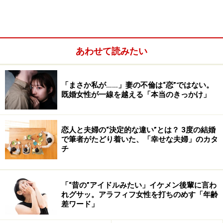
あわせて読みたい
「まさか私が……」妻の不倫は“恋”ではない。
既婚女性が一線を越える「本当のきっかけ」
恋人と夫婦の“決定的な違い”とは？ 3度の結婚
で筆者がたどり着いた、「幸せな夫婦」のカタ
チ
好きな人を追ってしまう感情の裏には「相手が振り向い
てくれない」という背景がベースになっています。ある
「“昔の”アイドルみたい」イケメン後輩に言わ
いは両想いだとしても不安が強いため、追わずにいられ
れグサッ。アラフィフ女性を打ちのめす「年齢
差ワード」
ない衝動が起こっているのです。追う側も、楽しいとは
限りませんね。