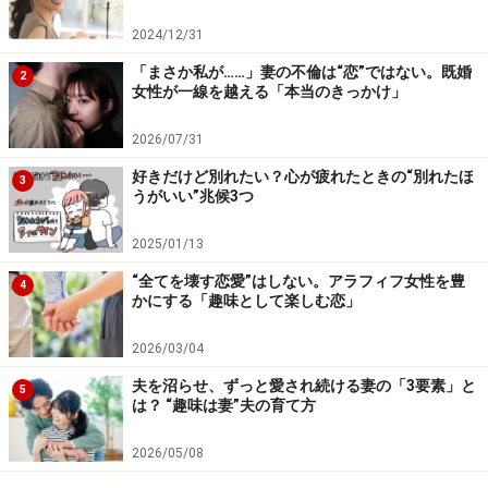
いうもの。正しくない関係に刺激を得て満足する人もい
2024/12/31
れば、間違っているように見える組み合わせに最高の幸
「まさか私が……」妻の不倫は“恋”ではない。既婚
2
せを感じる人もいます。
女性が一線を越える「本当のきっかけ」
同様に、好きな相手に愛情を伝えることにも正解は決ま
2026/07/31
っていないし、やり方がおかしくても相手にちゃんと伝
わることのほうが大切です。
好きだけど別れたい？心が疲れたときの“別れたほ
3
うがいい”兆候3つ
デートは誘いたい人が誘えばいい。告白だってしたいほ
2025/01/13
うがすればいい。追われるのを待つほうがしんどいと感
“全てを壊す恋愛”はしない。アラフィフ女性を豊
4
じる筆者は、感情の赴くままに好きな相手にアプローチ
かにする「趣味として楽しむ恋」
し、8割がた成功しています（2割くらいの失敗もありま
2026/03/04
すが、後悔はしていません）。
夫を沼らせ、ずっと愛され続ける妻の「3要素」と
5
は？ “趣味は妻”夫の育て方
恋愛における幸せとは、追うことでも追われることでも
なく「好きな相手に愛情を伝えられること」そのもので
2026/05/08
はないでしょうか。