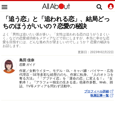
「追う恋」と「追われる恋」、結局どっ
ちのほうがいいの？恋愛の秘訣
よく「男性は追いたい派が多い」「女性は追われる恋のほうがうまくい
く」などの恋愛成功術をメディアなどで目にしますが、本当に幸せな恋
愛を目指すには、どんな進め方が望ましいのでしょうか？ 恋愛の秘訣を
お話します。
更新日：
2023年02月22日
島田 佳奈
恋愛 ガイド
作家／女豹ライター。モデル・OL・キャバ嬢・バイヤー・広告
代理店・SE等多彩な経歴ののち、作家に転身。『人のオトコを
奪る方法』『「アブナイ恋」を「運命の恋」に変える！』『女
豹本！』『アラフォー独女の生きる道』他著作多数。Web、雑
誌、TV等メディアを問わず活動中。
プロフィール詳細
執筆記事一覧