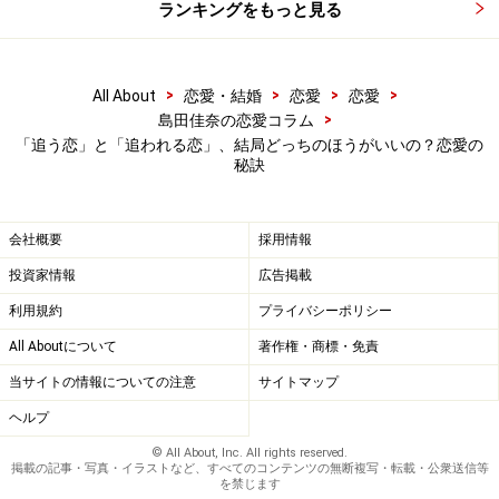
ランキングをもっと見る
相手に嫌われていたら、愛情を伝えることはできませ
ん。愛情を伝えることを受け入れてもらえる（許してく
>
>
>
>
All About
恋愛・結婚
恋愛
恋愛
れる）ならば、遠慮せず、出し惜しみなく伝え、幸福を
>
島田佳奈の恋愛コラム
「追う恋」と「追われる恋」、結局どっちのほうがいいの？恋愛の
存分に味わいましょうね。
秘訣
【関連記事】
会社概要
採用情報
夫から愛される！ 夫を一生虜にする「絶対に離した
投資家情報
広告掲載
くない魔性の妻」
利用規約
プライバシーポリシー
彼からの連絡をどのくらい待つべき？待てる女の極
All Aboutについて
著作権・商標・免責
意とは
当サイトの情報についての注意
サイトマップ
彼氏に大事にされてないと感じたら……8つのサイン
と兆候
ヘルプ
© All About, Inc. All rights reserved.
男性は追いかけたいタイプ？ 女性から追いかけては
掲載の記事・写真・イラストなど、すべてのコンテンツの無断複写・転載・公衆送信等
を禁じます
いけない理由