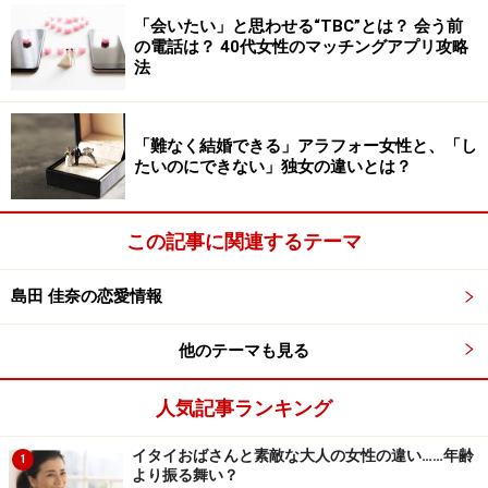
もちろん、性別による身体的な違いを無視することは難
「会いたい」と思わせる“TBC”とは？ 会う前
しく、体力やリスクを考慮して行動するほうが、男女の
の電話は？ 40代女性のマッチングアプリ攻略
法
恋愛においてはうまくいくことが多いのも事実。だけど
性別に役割を押しつけて「男のくせに彼はリードしてく
れない」と勝手に萎えられたら、彼はたまったものでは
「難なく結婚できる」アラフォー女性と、「し
ありません。
たいのにできない」独女の違いとは？
むしろ何のこだわりも持たず「誘いたいほうが誘う」
この記事に関連するテーマ
「好きなら彼女のほうからプロポーズしてもいい」とア
グレッシブに愛情表現できる女性は、男性からも愛され
島田 佳奈の恋愛情報
やすいのです。
他のテーマも見る
恋愛に正しさは無用。「好きでいられる」
人気記事ランキング
幸せを味わおう
イタイおばさんと素敵な大人の女性の違い……年齢
1
より振る舞い？
恋愛は感情の産物。そこに正しさを持ち込むのは野暮と