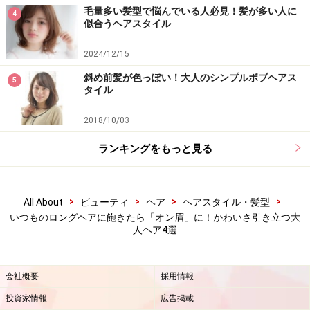
毛量多い髪型で悩んでいる人必見！髪が多い人に
4
似合うヘアスタイル
2024/12/15
斜め前髪が色っぽい！大人のシンプルボブヘアス
5
タイル
2018/10/03
ランキングをもっと見る
>
>
>
>
All About
ビューティ
ヘア
ヘアスタイル・髪型
いつものロングヘアに飽きたら「オン眉」に！かわいさ引き立つ大
人ヘア4選
会社概要
採用情報
投資家情報
広告掲載