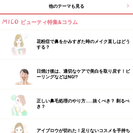
【このスタイルが似合う髪のタイプ】
他のテーマも見る
髪 量：少ない～多い
ビューティ特集&コラム
髪 質：柔らかい～硬い
顔 型：三角・卵型・丸・ベース・面長・逆三角
花粉症で鼻をかみすぎた時のメイク直しはどう
する？
髪のクセ：なし～強い
■関連記事
日焼け後は、適切なケアで美白を取り戻す！ピ
ーリングなどはNG!?
ロングはオン眉で【こなれ感＋】がおしゃれ
正しい鼻毛処理のやり方……抜くべき？ 剃るべ
※記事内容は執筆時点のものです。最新の内容をご確認くださ
い。
き？
【編集部おすすめの購入サイト】
アイブロウが切れた！足りないコスメを手持ち