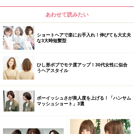
さを醸し出します。黒髪でも重たくならないように、全
体的に軽くなるよう意識しています。毛先が少しストレ
あわせて読みたい
ートになっているのが、おしゃれ上級者のポイントで
す。
ショートヘアで楽にお手入れ！伸びても大丈夫
な3大時短髪型
【このスタイルが似合う髪のタイプ】
髪 量：少ない～多い
ひし形ボブでモテ度アップ！30代女性に似合
髪 質：柔らかい～普通
うヘアスタイル
顔 型：三角・卵型・丸・ベース・面長・逆三角
髪のクセ：なし～少し
ボーイッシュさが美人度を上げる！「ハンサム
マッシュショート」3選
おすすめ3：ふんわりパーマに辛さをプラス