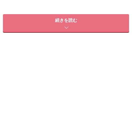
髪 量：少ない～多い
髪 質：柔らかい～普通
続きを読む
顔 型：三角・卵型・丸・ベース・逆三角
髪のクセ：なし～少し
おすすめ2：抜け感たっぷりのゆるロングに
アクセントを
おすすめ2：抜け感たっぷりのゆるロングにアクセントを
（画像提供：bangs［バングス］）
オン眉毛とゆるいウエーブの組み合わせは、アンニュイ