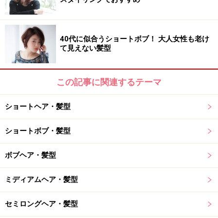
髪のクセ：なし～少し
40代に似合うショートボブ！ 大人女性も老け
て見えない髪型
おすすめ4：ハンサム仕立てのオン眉ワンレ
ンロング
この記事に関連するテーマ
ショートヘア・髪型
おすすめ4：ハンサム仕立てのオン眉ワンレンロング（画像
提供：bangs［バングス］）
ショートボブ・髪型
ロングだけどカッコよさも出したい人におすすめなのが
こちらのスタイル。全体的に重めの質量を維持してカッ
ボブヘア・髪型
コよさを出します。パーマのオン眉毛でかわいらしさが
ミディアムヘア・髪型
プラスされ、カッコよくなりすぎないところがポイント
です。
セミロングヘア・髪型