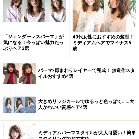
おすすめ3：ふんわりパーマに辛さをプラス（画像提供：
bangs［バングス］）
髪にボリュームを出したいなら、こちらのオン眉毛とウ
「ジェンダーレスパーマ」が
40代女性におすすめの髪型！
気になる！今っぽい魅力たっ
ミディアムヘアでマイナス5
エーブのスタイルが最適です。野暮ったくならないよう
ぷりヘア3選
歳
に、髪の毛は明るめの色がおすすめ。画像はピンクバイ
オレットです。ふんわりとしたパーマは女性らしさを強
調し、全体的に大人っぽさとかわいさが混ざっていま
パーマ×顔まわりレイヤーで完成！ 無造作スタ
イルおすすめ4選
す。
【このスタイルが似合う髪のタイプ】
大きめリッジカールでゆるっと色っぽく……大
髪 量：少ない～多い
人かわいい質感ヘア4選
髪 質：柔らかい～普通
顔 型：三角・卵型・丸・ベース・面長・逆三角
ミディアムパーマスタイルが大人可愛い！簡単
スタイリングでおすすめ