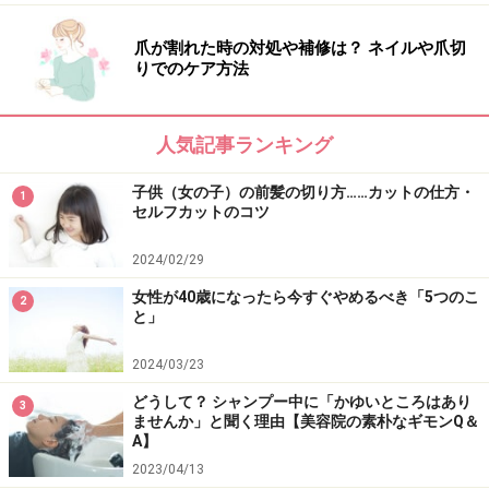
爪が割れた時の対処や補修は？ ネイルや爪切
りでのケア方法
人気記事ランキング
子供（女の子）の前髪の切り方……カットの仕方・
1
セルフカットのコツ
2024/02/29
女性が40歳になったら今すぐやめるべき「5つのこ
2
と」
2024/03/23
どうして？ シャンプー中に「かゆいところはあり
3
ませんか」と聞く理由【美容院の素朴なギモンQ＆
A】
2023/04/13