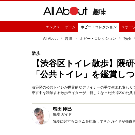
趣味
エンタメ
ゲーム
ホビー・コレクション
スポー
All About
趣味
ホビー・コレクション
散歩
散歩
【渋谷区トイレ散歩】隈研
「公共トイレ」を鑑賞しつ
渋谷区の公共トイレが世界的なデザイナーの手で生まれ変わり
東京中を踏破する散歩ライターが、新しくなった渋谷区の公共
増田 剛己
散歩 ガイド
散歩に関するコラムを執筆してきたガイドが都市