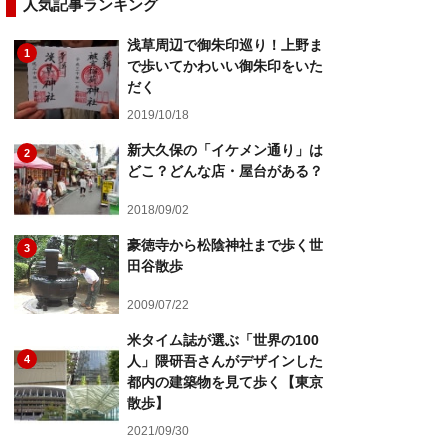
人気記事ランキング
浅草周辺で御朱印巡り！上野ま
1
で歩いてかわいい御朱印をいた
だく
2019/10/18
新大久保の「イケメン通り」は
2
どこ？どんな店・屋台がある？
2018/09/02
豪徳寺から松陰神社まで歩く世
3
田谷散歩
2009/07/22
米タイム誌が選ぶ「世界の100
4
人」隈研吾さんがデザインした
都内の建築物を見て歩く【東京
散歩】
2021/09/30