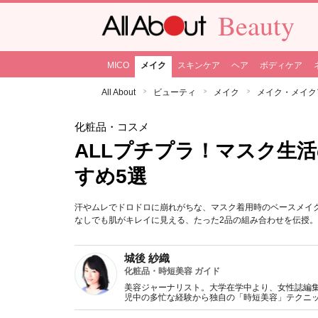
Beauty
MICO
メイク
スキンケア
ヘア
ボディケア
All About
ビューティ
メイク
メイク・メイク
化粧品・コスメ
ALLプチプラ！マスク生
すめ5選
汗やムレでドロドロに崩れがちな、マスク着用時のベースメイ
なしでも肌がキレイに見える、たった2品の組み合わせを伝授
城後 紗織
化粧品・時短美容 ガイド
美容ジャーナリスト。大学在学中より、女性誌編
児中の多忙な経験から独自の「時短美容」テクニッ
メイクbeauty」がある。