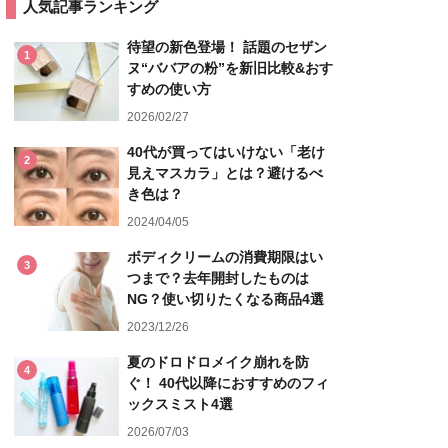
人気記事ランキング
待望の新色登場！ 話題のセザン
1
ヌ“ババアの粉”を新旧比較&おす
すめの使い方
2026/02/27
40代が買ってはいけない「老け
2
見えマスカラ」とは？避けるべ
き色は？
2024/04/05
ボディクリームの消費期限はい
3
つまで？去年開封したものは
NG？使い切りたくなる商品4選
2023/12/26
夏のドロドロメイク崩れを防
4
ぐ！ 40代以降におすすめのフィ
ックスミスト4選
2026/07/03