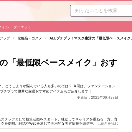
ネイル
ダイエット
アップ
化粧品・コスメ
ALLプチプラ！マスク生活の「最低限ベースメイク
活の「最低限ベースメイク」おす
ク。どうしようか悩んでいる人も多いのでは？ 今回は、ファンデーション
。プチプラで優秀な厳選おすすめアイテムもご紹介します！
更新日：2021年06月28日
集スタッフとして執筆活動をスタート。独立してキャリアを重ねる一方、育
クを提唱。雑誌やWebを通じて実用的な美容情報を発信中。著書に「時短
...続きを読む