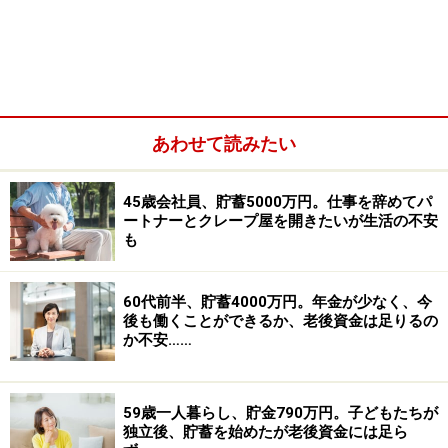
●食費は、家族みな食べることが好きなので、外食はほ
とんどしなくても毎月このくらいかかってしまいます。
●保険は、夫のみ生命保険に加入しています。貯蓄型な
ので55歳の満期になれば全額戻ってきます。私自身は夫
の社会保険の扶養として以外、特に加入していません。
あわせて読みたい
今後何かしらに加入したほうがいいのかアドバイスをい
ただきたいです。
●雑費は、突発で病院にかかった時の費用、コンタク
45歳会社員、貯蓄5000万円。仕事を辞めてパ
ートナーとクレープ屋を開きたいが生活の不安
ト、交際費、ふるさと納税などです。
も
また、いずれは一軒家を建てたいと考えていますが、そ
60代前半、貯蓄4000万円。年金が少なく、今
れが可能かどうかが気になります。両親は共に持ち家で
後も働くことができるか、老後資金は足りるの
か不安……
立地もよいですが、そこを引き継ぐことは特に考えてい
ません。
59歳一人暮らし、貯金790万円。子どもたちが
■家計収支データ
独立後、貯蓄を始めたが老後資金には足ら