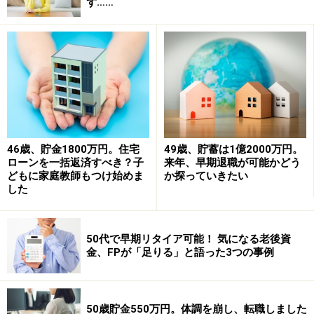
ず……
相談者「すーすー」さんの家計収支データ
46歳、貯金1800万円。住宅
49歳、貯蓄は1億2000万円。
ローンを一括返済すべき？子
来年、早期退職が可能かどう
■家計収支データ補足
どもに家庭教師もつけ始めま
か探っていきたい
（1）ボーナスの使い道
した
旅行10万円、クルマの維持費（税金、保険、車検等）15
万円、親へお小遣い15万円、貯蓄10万円
50代で早期リタイア可能！ 気になる老後資
金、FPが「足りる」と語った3つの事例
（2）クルマの買い替えについて
買い替え費用は250万円。妻がパートを始めてもクルマ
の台数を増やすことはない。
50歳貯金550万円。体調を崩し、転職しました