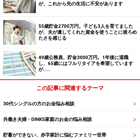
が、これから先の生活に不安があります
（3）加入保険について
夫／生命保険（終身タイプ、55歳払い済み、死亡保障
55歳貯金2700万円。子ども3人を育てました
1000万円）＝毎月の保険料2万2000円
が、夫が遺してくれた資金を使うことに後ろめ
たさを感じる
（4）貯蓄について
相談者コメント「前会社にて財形貯蓄をしていました
49歳公務員、貯金3000万円。1年後に退職
し、65歳にはフルリタイアを希望しています
が、退職して全て普通預金になりました。今の会社に財
が……
形があればしたいですが、未確認です。今後、貯蓄のう
ち半分以上は定期預金にするつもりです。少額の投資も
この記事に関連するテーマ
してみたいですが知識が乏しく手を出していません」
30代シングルの方のお金悩み相談
（5）住宅購入について
土地からの購入を希望。
共働き夫婦・DINKS家庭のお金の悩み相談
土地＝500万～1000万円、建物＝上限3500万円を想定
（近隣の新築一戸建てで3000万～4000万円が相場価格
貯蓄ができない、赤字家計に悩むファミリー世帯