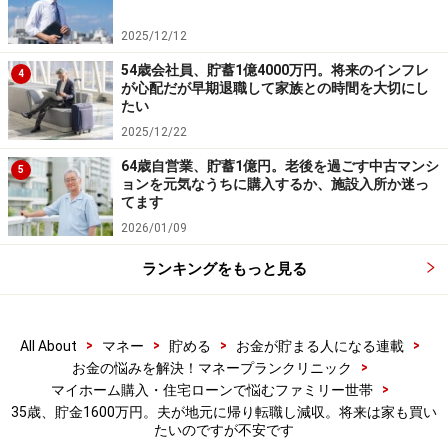
2025/12/12
アドバイスの詳細はこちら＞＞
54歳会社員、貯蓄1億4000万円。将来のインフレ
4
が心配だが早期退職して家族との時間を大切にし
たい
※記事内容は執筆時点のものです。最新の内容をご確認くださ
い。
2025/12/22
本記事の内容は一般的な情報提供を目的としており、特定の金融
商品や投資行動を推奨するものではありません。
64歳自営業、貯蓄1億円。老後を過ごす中古マンシ
5
投資や資産運用に関する最終的なご判断はご自身の責任において
ョンを元気なうちに購入するか、施設入所か迷っ
行ってください。
てます
掲載情報の正確性・完全性については十分に配慮しております
2026/01/09
が、その内容を保証するものではなく、これに基づく損失・損害
などについて当社は一切の責任を負いません。
ランキングをもっと見る
最新の情報や詳細については、必ず各金融機関やサービス提供者
の公式情報をご確認ください。
>
>
>
>
All About
マネー
貯める
お金が貯まる人になる連載
次のページへ
1
/
2
>
お金の悩みを解決！マネープランクリニック
>
マイホーム購入・住宅ローンで悩むファミリー世帯
35歳、貯金1600万円。夫が地元に帰り転職し減収。将来は家も買い
たいのですが不安です