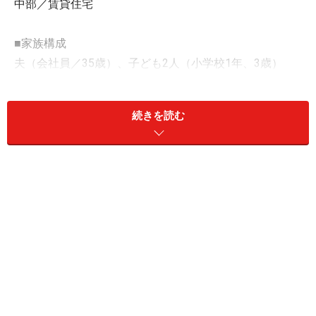
中部／賃貸住宅
■家族構成
夫（会社員／35歳）、子ども2人（小学校1年、3歳）
■相談内容
続きを読む
夫が転職をして年収が350万円ほど減りました。関東で
働いていましたが、激務のため地元に帰り転職しまし
た。周りの環境は良いですが、年収が減りこの先が不安
です。私は下の子が幼稚園に行けばパートを始める予定
です（来年から）。その際は扶養内からスタートしてい
ずれフルタイムにしたいです。
以下、家計について。
●通信費は、スマホ代が高いので今後格安プランに変更
予定です。