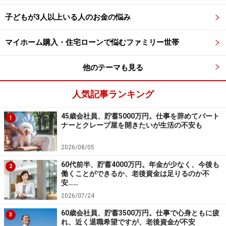
帯）。
子どもが3人以上いる人のお金の悩み
（6）進路について
マイホーム購入・住宅ローンで悩むファミリー世帯
高校までは公立を希望。大学は私立、県外の可能性もあ
り。
他のテーマも見る
（7）再雇用と退職金について
人気記事ランキング
夫の定年は65歳。再雇用制度なし。
45歳会社員、貯蓄5000万円。仕事を辞めてパート
退職金制度の有無は不明。
1
ナーとクレープ屋を開きたいが生活の不安も
■FP深野康彦の3つのアドバイス
2026/08/05
アドバイス1 住宅ローンの借り入れは2500万円くらい
60代前半、貯蓄4000万円。年金が少なく、今後も
2
働くことができるか、老後資金は足りるのか不
が妥当
安……
アドバイス2 妻のフルタイム勤務が住宅購入の条件
2026/07/24
アドバイス3 貯蓄ペースが上がったら「つみたて
60歳会社員、貯蓄3500万円。仕事で心身ともに疲
3
NISA」か「iDeCo」を利用
れ、近く退職希望ですが、老後資金が不安