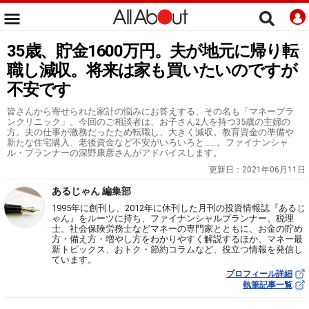
35歳、貯金1600万円。夫が地元に帰り転
職し減収。将来は家も買いたいのですが
不安です
皆さんから寄せられた家計の悩みにお答えする、その名も「マネープラ
ンクリニック」。今回のご相談者は、お子さん2人を持つ35歳の主婦の
方。夫の仕事が激務だったため転職し、大きく減収。教育資金の準備や
新たな住宅購入、老後資金など不安がいろいろと……。ファイナンシャ
ル・プランナーの深野康彦さんがアドバイスします。
更新日：
2021年06月11日
あるじゃん 編集部
1995年に創刊し、2012年に休刊した月刊の投資情報誌『あるじ
ゃん』をルーツに持ち、ファイナンシャルプランナー、税理
士、社会保険労務士などマネーの専門家とともに、お金の貯め
方・備え方・増やし方をわかりやすく解説するほか、マネー最
新トピックス、おトク・節約コラムなど、役立つ情報を発信し
ています。
プロフィール詳細
執筆記事一覧