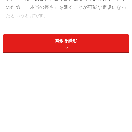
のため、「本当の長さ」を測ることが可能な定規になっ
たというわけです。
言葉本来の意味でいえば、「定規」は線を引いたり、紙
などを切ったりする時にあてて、ガイドにするための道
続きを読む
具のことを指します。長さを測る道具は「ものさし」な
のです。そういう意味では、この製品は「本当のものさ
し」と呼ぶべきなのかも知れませんが、定規、特に直線
定規には、一般的に目盛が付いていますし、ものさしの
機能と定規の機能を併せ持つ道具のことを、一般的には
「定規」と呼ぶことが多いのも確かです。