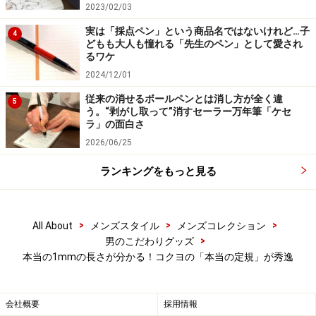
クトと1100円（税込）という買いやすい価格、ギフトに
2023/02/03
も使えるパッケージングの上手さなど、雑貨的な楽しさ
実は「採点ペン」という商品名ではないけれど…子
4
もあって、コクヨの予想以上の大人気商品になっていま
どもも大人も憧れる「先生のペン」として愛され
るワケ
す。
2024/12/01
従来の消せるボールペンとは消し方が全く違
とても品薄なので、店頭などで見つけたら即買いをオス
5
う。“剥がし取って”消すセーラー万年筆「ケセ
スメします。もっとも、限定商品ではないので、待てば
ラ」の面白さ
購入できます。足下を見た価格で慌てて買う必要はあり
2026/06/25
ませんよ。
ランキングをもっと見る
※記事内容は執筆時点のものです。最新の内容をご確認くださ
い。
>
>
>
All About
メンズスタイル
メンズコレクション
>
男のこだわりグッズ
本当の1mmの長さが分かる！コクヨの「本当の定規」が秀逸
会社概要
採用情報