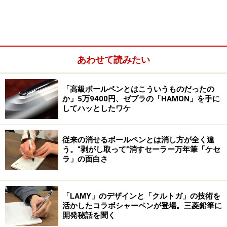
あわせて読みたい
「高級ボールペンとはこういうものだったの
か」5万9400円、ゼブラの「HAMON」を手に
してハッとしたワケ
例えば、同じコクヨのベストセラー「方眼直線定規」
は、目盛の見やすさも人気のポイントになっている商品
従来の消せるボールペンとは消し方が全く違
です。ものさしは、棒状のものでも、線を引く際のガイ
う。“剥がし取って”消すセーラー万年筆「ケセ
ドにならない形状のものも「ものさし」ですから、線が
ラ」の面白さ
引けたり、紙を切るのにあてたりできる「定規」は、目
盛が付いていて、その「目盛」にこそ特長がある製品だ
「LAMY」のデザインと「クルトガ」の技術を
としても、それは「定規」と呼ぶのが現在の慣習だとい
活かしたコラボシャーペンが登場。三菱鉛筆に
うことでしょう。
開発秘話を聞く