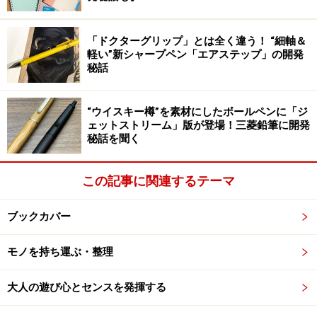
なく、1mmごとに塗り分けた「面」にすることで解決し
た製品です。つまり、線ではなく、面と面の境界で長さ
「ドクターグリップ」とは全く違う！ “細軸＆
を示しているのです。面と面の境界はハッキリと見るこ
軽い”新シャープペン「エアステップ」の開発
秘話
とができるのに、そこには「線」はありません。
“ウイスキー樽”を素材にしたボールペンに「ジ
でも、正確な1mmの長さを知ることができます。もちろ
ェットストリーム」版が登場！三菱鉛筆に開発
ん、人間の手で測る以上、誤差は出ますし、正しい1mm
秘話を聞く
が測れることに、それほどの意味はありません。でも、
使ってみると分かるのですが、この目盛、とても見やす
この記事に関連するテーマ
いのです。
ブックカバー
「正確な1mm」が分かることの実用性
モノを持ち運ぶ・整理
大人の遊び心とセンスを発揮する
実際に測ると、こんな風に感覚的に長さが把握できるのが面