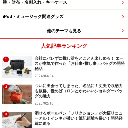
鞄・財布・名刺入れ・キーケース
白い。
さらに、下側には0.5mm単位で測れる目盛も付いていま
iPod・ミュージック関連グッズ
す。この目盛を見ると分かりやすいと思うのですが、
他のテーマも見る
0.5mmという長さが、とても把握しやすいのです。とて
も短いというイメージではなく、きちんと量を持った長
人気記事ランキング
さとして認識できます。そこが、線ではなく面で表現さ
れた目盛の見やすさだと思うのです。よりアナログ的と
会社にバレずに推し活をとことん楽しめる！ エー
1
スが本気で作った「お仕事×推し事」バッグの開発
いってもいいかも知れません。
秘話
2024/03/04
実際、1mmの幅がハッキリ分かることで、10.55cmより
ついに出会ってしまった、名品に！丈夫で収納力
2
もう少し10.56cm寄りだけど、半分まではいかない、と
も抜群、畳めばコロンとかわいいショルダーバッ
グの魅力
いうような長さの捉え方がしやすいのです。
2025/02/10
そういう意味では、道具としても面白いのですが、やは
消せるボールペン「フリクション」が大幅リニュ
3
ーアル！インキが濃い！筆記距離も長い！開発経
り、「正確な長さが表現されている定規」というインパ
緯に迫る