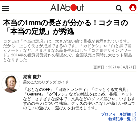
本当の1mmの長さが分かる！コクヨの
「本当の定規」が秀逸
コクヨの「本当の定規」は、太さが無い線で目盛が表示されています。
だから、正しく長さが把握できるのです。「カドケシ」や「白と黒で書
くノート」など、さまざまな名品を生み出した「コクヨデザインアワー
ド」2014年の優秀賞受賞作の製品化で、全国販売と同時に大ヒット製品
となりました。
更新日：
2021年04月21日
納富 廉邦
男のこだわりグッズ ガイド
「おとなのOFF」「日経トレンディ」「グッとくる文房具」
「GetNavi」「夕刊フジ」などの雑誌をはじめ、書籍、ネット
など、さまざまな媒体で、文具などのグッズ選びや、いまおす
すめのモノについて執筆。グッズの使いこなしや新しい視点で
のモノの遊び方、選び方をお伝えします。
プロフィール詳細
執筆記事一覧