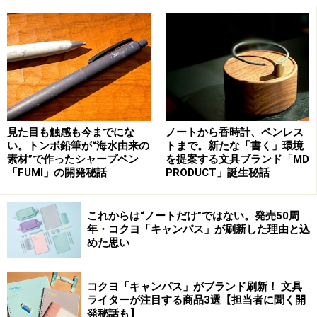
太さのある「線」では正しい長さは分から
ない
このように、塗り分けられた面と面の間で長さを把握でき
る。実質上、太さのない「線」を定規の上で実現しているの
見た目も触感も今までにな
ノートから香時計、ペンレス
だ。
い。トンボ鉛筆が“海水由来の
トまで。新たな「書く」環境
素材”で作ったシャープペン
を提案する文具ブランド「MD
「FUMI」の開発秘話
PRODUCT」誕生秘話
話が脱線しましたが、この「本当の定規」は、その長さ
を測る目盛に工夫がある製品です。定規やメジャーなど
に付いている目盛は線で表されるのが一般的です。しか
これからは“ノートだけ”ではない。発売50周
年・コクヨ「キャンパス」が刷新した理由と込
し、その線には太さがあります。では、10cmのところに
めた思い
書かれている線の、本当の10cmは、その線のどの部分な
のかは、従来の定規では分からなかったのです。
コクヨ「キャンパス」がブランド刷新！ 文具
ライターが注目する商品3選【担当者に聞く開
「本当の定規」は、その問題を、目盛に線を引くのでは
発秘話も】