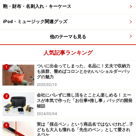
あったのだと思います。やはりマーカーペンのほうが線
鞄・財布・名刺入れ・キーケース
が太いし、インクの出がよかった。それに、カートリッ
iPod・ミュージック関連グッズ
ジ式で簡単にインクが交換できるというのは、確かに採
点向きですね」（氣田さん）
他のテーマも見る
プラチナ万年筆といえば、カートリッジ式インクを開発
人気記事ランキング
したメーカーですから、そのあたりのノウハウも他社に
先行していたということもあったのでしょう。
ついに出会ってしまった、名品に！丈夫で収納力
1
も抜群、畳めばコロンとかわいいショルダーバッ
グの魅力
しかもうれしいのは、そのカートリッジの規格自体は現
2025/02/10
在も変わらず、万年筆用も採点ペン用も、プレピー用も
会社にバレずに推し活をとことん楽しめる！ エー
2
同じものが使えるということ。もちろん、それぞれのペ
スが本気で作った「お仕事×推し事」バッグの開発
秘話
ン先に合わせて、トラブルが起きにくいように作られて
2024/03/04
いるので、それぞれの専用インクを使うことが推奨され
実は「採点ペン」という商品名ではないけれど…子
ています。
3
どもも大人も憧れる「先生のペン」として愛され
るワケ