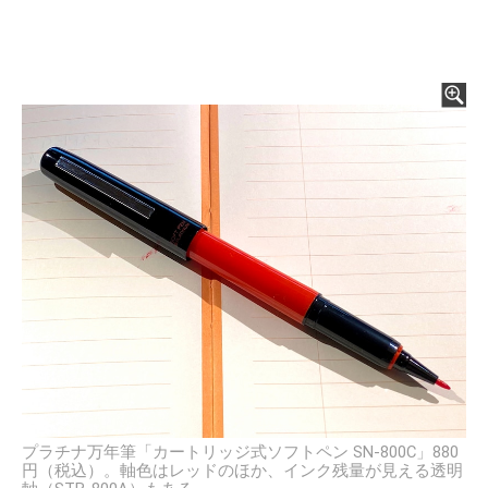
プラチナ万年筆「カートリッジ式ソフトペン SN-800C」880
円（税込）。軸色はレッドのほか、インク残量が見える透明