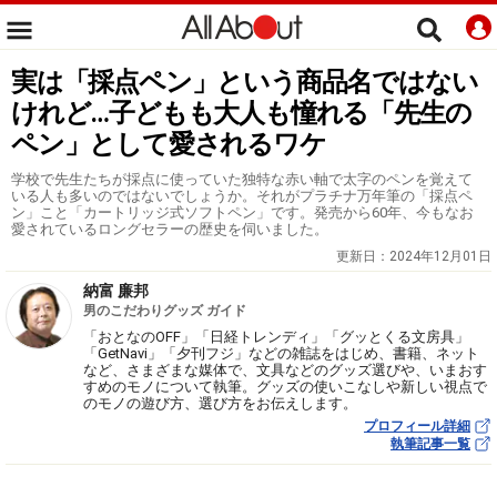
実は「採点ペン」という商品名ではない
けれど…子どもも大人も憧れる「先生の
ペン」として愛されるワケ
学校で先生たちが採点に使っていた独特な赤い軸で太字のペンを覚えて
いる人も多いのではないでしょうか。それがプラチナ万年筆の「採点ペ
ン」こと「カートリッジ式ソフトペン」です。発売から60年、今もなお
愛されているロングセラーの歴史を伺いました。
更新日：
2024年12月01日
納富 廉邦
男のこだわりグッズ ガイド
「おとなのOFF」「日経トレンディ」「グッとくる文房具」
「GetNavi」「夕刊フジ」などの雑誌をはじめ、書籍、ネット
など、さまざまな媒体で、文具などのグッズ選びや、いまおす
すめのモノについて執筆。グッズの使いこなしや新しい視点で
のモノの遊び方、選び方をお伝えします。
プロフィール詳細
執筆記事一覧