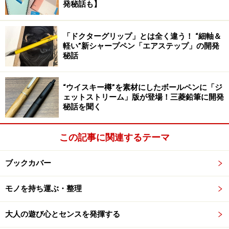
発秘話も】
何といっても、インクの補充が簡単で、ペン先が使えな
くなっても交換パーツがあって、しかも、樹脂の柔らか
「ドクターグリップ」とは全く違う！ “細軸＆
いペン先ながら、筆圧であまり描線の太さが変わらない
軽い”新シャープペン「エアステップ」の開発
秘話
ので疲れにくいわけです。これは、採点のために作られ
たようなものだと、多くの人に受け入れられたのでしょ
う。
“ウイスキー樽”を素材にしたボールペンに「ジ
ェットストリーム」版が登場！三菱鉛筆に開発
秘話を聞く
スイスイと太い線が書けてインク交換も簡
単という性能が採点の現場にハマった
この記事に関連するテーマ
ブックカバー
染料インクならではの優しい赤と、柔らかく疲れにくいペン
先、ちょうどいい太さの描線と、採点に最適なペンであるこ
モノを持ち運ぶ・整理
とは今も変わらない
「ボールペンだと、どんどん丸をつける作業などではイ
大人の遊び心とセンスを発揮する
ンクが付いていかないというのと、線が細いというのは