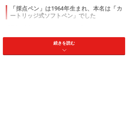
「採点ペン」は1964年生まれ、本名は「カ
ートリッジ式ソフトペン」でした
「最初は“採点ペン”というつもりで作ったわけではあり
ませんでした。今も商品名は『カートリッジ式ソフトペ
続きを読む
ン』なんです。とはいえ今は、パッケージにも『採点ペ
ン』と印刷してありますが」と、プラチナ万年筆株式会
社開発本部の氣田忠史さん。