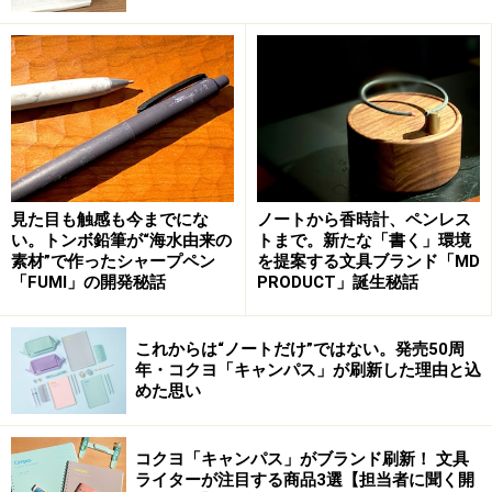
ましたから、そういう使い方をされるだろうということ
でこのように書いたのだと思いますが、最初から“採点用
にも”と書いてあったのは面白いですね」と氣田さん。
1964年に発売された最初のソフトペンの営業用チラシ。万年
筆風のデザインながら、構造や機能は現行品とほぼ同じ。価
格は300円（当時）だった
見た目も触感も今までにな
ノートから香時計、ペンレス
い。トンボ鉛筆が“海水由来の
トまで。新たな「書く」環境
万年筆メーカーが作るマーカーペンという発想は、例え
素材”で作ったシャープペン
を提案する文具ブランド「MD
ば、インクがカートリッジ式であるとか、インクをペン
「FUMI」の開発秘話
PRODUCT」誕生秘話
先に効率よく送るためのペン芯のような働きをする蛇腹
状のパーツが内蔵されているとか、ペン先も交換できる
これからは“ノートだけ”ではない。発売50周
といった部分に表れています。
年・コクヨ「キャンパス」が刷新した理由と込
めた思い
この機能が、大量に丸をつけ添削する「答案の採点」と
いう作業に、とてもマッチしたのでしょう。
コクヨ「キャンパス」がブランド刷新！ 文具
ライターが注目する商品3選【担当者に聞く開