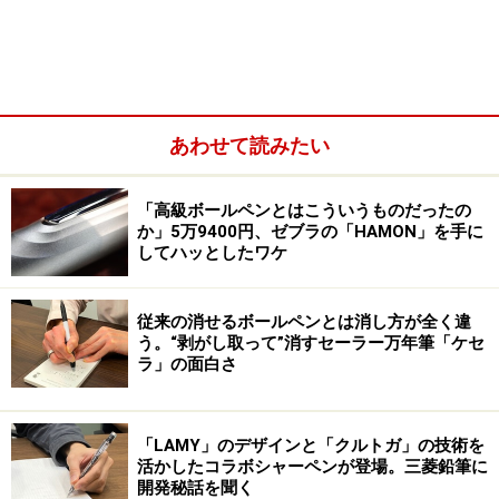
開発当時は、マーカーペン、サインペンが普及し始めた
時代で、この「ソフトペン」も元々は、万年筆メーカー
あわせて読みたい
の考え方でマーカーペンを作ってみようという企画だっ
たそうです。
「高級ボールペンとはこういうものだったの
か」5万9400円、ゼブラの「HAMON」を手に
してハッとしたワケ
「万年筆と同じ水性染料インクのカートリッジ式で、イ
ンク浸透式の樹脂ペン先のペンを作ったら、マーカーの
従来の消せるボールペンとは消し方が全く違
ような使い方をしてもらえるのではないかという発想で
う。“剥がし取って”消すセーラー万年筆「ケセ
す。
ラ」の面白さ
発売当初の宣材には『事務に、手紙に、スケッチ、答案
「LAMY」のデザインと「クルトガ」の技術を
の採点にアイディア次第で広く使える』と書かれていま
活かしたコラボシャーペンが登場。三菱鉛筆に
す。中綿式のマーカーペンがすでに日本で発売されてい
開発秘話を聞く