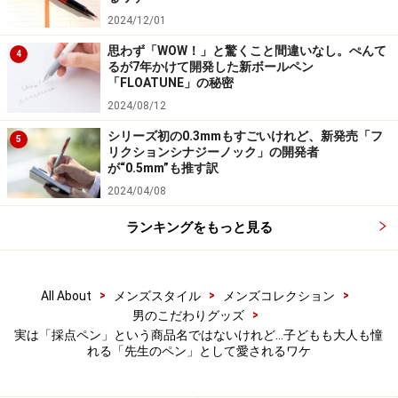
ただ、ユーザーの間では、筆者を含め、お気に入りの万
2024/12/01
年筆用カートリッジを「採点ペン」や「プレピー マーキ
思わず「WOW！」と驚くこと間違いなし。ぺんて
4
るが7年かけて開発した新ボールペン
ングペン」などに入れて使うことも多いようです。イン
「FLOATUNE」の秘密
ク詰まりを起こしても、ペン先が替えられるのが魅力。
2024/08/12
もちろん、メーカー保証外ですから、自己責任です。
シリーズ初の0.3mmもすごいけれど、新発売「フ
5
リクションシナジーノック」の開発者
が“0.5mm”も推す訳
1970年代の交換用チップのパッケージ。当時は「ティップ」
2024/04/08
と表記していた。発売当初から、チップ（ペン先）を交換で
きる仕様で、長く使える製品だった
ランキングをもっと見る
実は、プラチナ万年筆側も、採点ペンとしての使われ方
がどの時点で、なぜブレークしたのかは把握できていな
>
>
>
All About
メンズスタイル
メンズコレクション
いのだといいます。
>
男のこだわりグッズ
実は「採点ペン」という商品名ではないけれど…子どもも大人も憧
れる「先生のペン」として愛されるワケ
「いまだに、“採点ペン”として愛されている理由という
のは、本当のところは分からないのですが、かなり発売