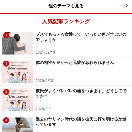
他のテーマも見る
アドバイス1：「デートにふさわしい場所を知らない」男性
は案外多い
人気記事ランキング
初デートでファミリーレストラン。学生時代のデートだ
ブスでもモテる女性って、いったい何がすごいの
1
でしょうか
と許されるシチュエーションかもしれませんが、社会人
になってからだと、「それはちょっと……」と思われるお
2021/02/13
気持ちはすごくわかります。
体の相性が良かった元彼が忘れられません
2
「社会に出て大人になったら、学生が気軽に行けないよ
うなお店をいくつか知っていて当然では？」、あるいは
2020/08/31
「私の価値が低いからファミレスに連れて行かれるの
彼氏がよくバレバレの嘘をつきます。どうしてで
3
すか？
か？」と思ってしまいますよね。
2020/09/11
実は海月さんのように、初デート時に連れて行かれた場
過去のヤリマン時代の話を彼氏に打ち明けるか迷
4
所が微妙すぎて「ちょっと……」と思う女性って、けっこ
っています
う多いんですよ。なかには「コイツ、私のことナメてる