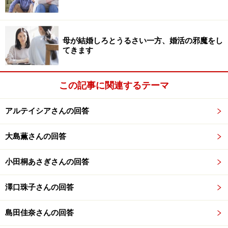
初デートがファミレスということぐらい、気にしていて
はダメでしょうか。
母が結婚しろとうるさい一方、婚活の邪魔をし
てきます
男性に対して、こういう「それだけで一発アウトとまで
はいかないけれど、そこそこ気になるマイナスポイン
この記事に関連するテーマ
ト」を見つけるたびに、どうしようかと悩みます。
アルテイシアさんの回答
恋愛上手な女性は、どうやってそのあたりを見極めてい
大島薫さんの回答
るものなのでしょうか。
小田桐あさぎさんの回答
アドバイス1：「デートにふさわしい場所を
澤口珠子さんの回答
知らない」男性は案外多い
島田佳奈さんの回答