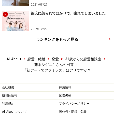
2021/08/27
な」と感じ、初デートでその男性のことをナシ判定にす
る女性もいます。
彼氏に怒られてばかりで、疲れてしまいました
5
では、なぜ男性が初デートで女性をファミレスなどのお
2019/12/20
金がかからない場所に連れて行くのでしょうか。その理
ランキングをもっと見る
由の多くは、お金がないわけでも、女性のことをナメて
いるからでもありません。
>
>
>
>
All About
恋愛・結婚
恋愛
31歳からの恋愛相談室
「知らない」のです。
>
藤本シゲユキさんの回答
「初デートでファミレス」はアリですか？
女性をどんな場所に連れて行って、どのようにエスコー
トをすればいいか、「知らない」んですよ。自分のテリ
会社概要
採用情報
トリー外のことはわからないし、経験にないことはスマ
投資家情報
広告掲載
ートにできないんですね。
利用規約
プライバシーポリシー
All Aboutについて
著作権・商標・免責
むしろ、彼のように初デートでファミレスを選ぶ男性