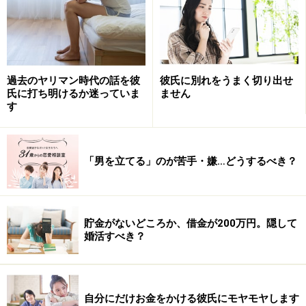
かれたことに、モヤモヤしています
過去のヤリマン時代の話を彼
彼氏に別れをうまく切り出せ
お悩み：初デートでファミレスに連れて行かれたことに、モ
氏に打ち明けるか迷っていま
ません
ヤモヤしています
す
■海月さん（32歳、一般事務）のお悩み
お見合いパーティーで出会った人に、デートに誘われま
「男を立てる」のが苦手・嫌…どうするべき？
した。好印象な男性だったので、嬉しかったのですが、
連れて行かれた先が、ものすごくリーズナブルなファミ
リーレストランでした。
貯金がないどころか、借金が200万円。隠して
婚活すべき？
別に、めちゃくちゃ高級なレストランを予約してほしか
ったとか、ファミレスが嫌いとか、そういうことではあ
りません。ただ、初デートがファミレスというのはちょ
自分にだけお金をかける彼氏にモヤモヤします
っと……と思ってしまいました。