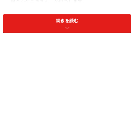
「藤本シゲユキさん」が担当します。
■藤本シゲユキさんプロフィール
続きを読む
今回の回答者：藤本シゲユキさん
“モテる男の心理”
をふまえた、超・本質的な恋愛＆人生
指南が大好評！
ホストクラブオーナーを経て、女性向けの恋愛カウンセ
ラーになるという異色の経歴の持ち主。2014年からアド
バイザー業に専念。男性心理を知りつくした立場から、
人生と恋愛の成功率を上げるための的確なアドバイスを
行う。累計相談件数5000件以上、HPは月間100万PV
超。