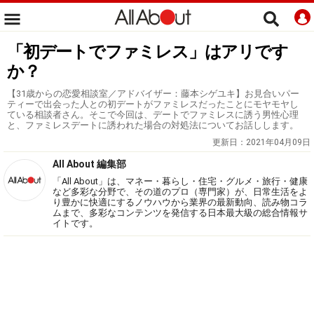
「初デートでファミレス」はアリです
か？
【31歳からの恋愛相談室／アドバイザー：藤本シゲユキ】お見合いパー
ティーで出会った人との初デートがファミレスだったことにモヤモヤし
ている相談者さん。そこで今回は、デートでファミレスに誘う男性心理
と、ファミレスデートに誘われた場合の対処法についてお話しします。
更新日：
2021年04月09日
All About 編集部
「All About」は、マネー・暮らし・住宅・グルメ・旅行・健康
など多彩な分野で、その道のプロ（専門家）が、日常生活をよ
り豊かに快適にするノウハウから業界の最新動向、読み物コラ
ムまで、多彩なコンテンツを発信する日本最大級の総合情報サ
イトです。