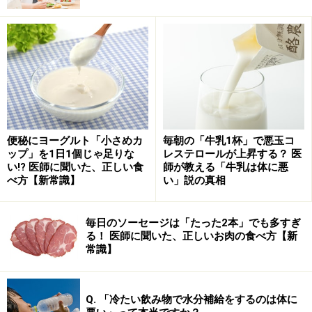
すが、サシの入った霜降り肉は成分表では「脂肪付き」
になります。「赤肉」ではありませんので、ご注意くだ
さい。
牛肉の部位別の特徴・使い分け……最高級部
位は「シャトーブリアン」
便秘にヨーグルト「小さめカ
毎朝の「牛乳1杯」で悪玉コ
ップ」を1日1個じゃ足りな
レステロールが上昇する？ 医
牛肉は、大きく分けても10以上の部位に分かれます。ひ
い!? 医師に聞いた、正しい食
師が教える「牛乳は体に悪
べ方【新常識】
い」説の真相
とくくりに「肩」と呼ばれる部位も、高級肉店ではさら
に細分化して扱われており、調理方法により適した部位
が選んで使われます。中でも「最高級」と言われるの
毎日のソーセージは「たった2本」でも多すぎ
る！ 医師に聞いた、正しいお肉の食べ方【新
は、「シャトーブリアン」と呼ばれる部位です。ワイン
常識】
の名前かと勘違いしそうですが、ヒレのど真ん中に位置
する部位を指します。この部位は運動量が少なく、筋が
少なく、やわらかく脂肪も少ないため、最高級部位であ
Q. 「冷たい飲み物で水分補給をするのは体に