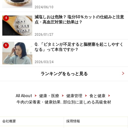
2024/06/10
減塩しおは危険？ 塩分50％カットの仕組みと注意
4
点・高血圧対策に効果は？
2026/01/27
Q. 「ビタミンが不足すると脳梗塞を起こしやすく
5
なる」って本当ですか？
牛肉を調理するときのコツや注意点・美味
2026/03/24
しく食べるコツ、おすすめの食べ方
ランキングをもっと見る
筋の多い肉を煮込む時は別ですが、茹でたり焼いたりす
る際に火を通し過ぎると硬くなってしまいます。一方で
火が通っていないと、食中毒のリスクが高くなってしま
>
>
>
>
All About
健康・医療
健康管理
食と健康
うので、加熱の加減に注意してください。牛肉は、豚肉
牛肉の栄養素・健康効果…部位別に楽しめる高級食材
や鶏肉に比べて食中毒リスクが低いと言われてはいます
が、牛刺しなどで食中毒が出ています。美味しい食べ方
会社概要
採用情報
としては、