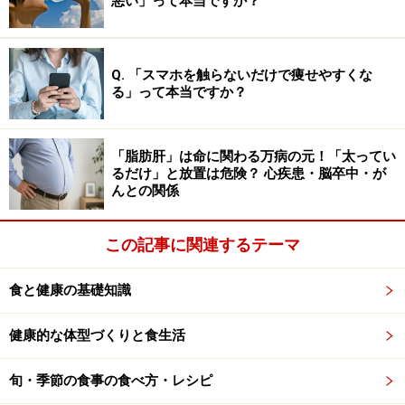
悪い」って本当ですか？
ると言われています。お値段は100gで10000円から。高
級ブランド牛になると100gで5万円というようなものも
あるそうです。肉厚に切ってもやわらかくおいしいの
Q. 「スマホを触らないだけで痩せやすくな
で、シャトーブリアンは分厚く切って、ステーキにする
る」って本当ですか？
ことが一般的です。
「脂肪肝」は命に関わる万病の元！「太ってい
その他は、モモやサーロインなどサシが入りやすくやわ
るだけ」と放置は危険？ 心疾患・脳卒中・が
らかい部位はしゃぶしゃぶやすき焼きに、すねなど筋の
んとの関係
多い部位は煮込みに使うなど、肉の特徴を活かしておい
しく調理をしてください。
この記事に関連するテーマ
食と健康の基礎知識
牛肉の健康効果・食べ過ぎの注意点
健康的な体型づくりと食生活
単一の食品のみで劇的に体調が変わることはありません
が、牛肉は鉄が多く含まれているので、若干の貧血予防
旬・季節の食事の食べ方・レシピ
効果も期待できるでしょう。また、牛肉に関しては部位