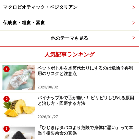
マクロビオティック・ベジタリアン
ごとにこだわって食べられるおいしさがあり、また高価
で少し特別感もあることから、栄養学的な面というより
伝統食・粗食・素食
精神的な面での充足感が大きいようにも思います。「牛
肉食べたぞ！」という満足感で、疲れた気持ちが回復し
他のテーマも見る
た経験がある方は少なくないのではないでしょうか？
人気記事ランキング
牛肉で特においしいのは「脂身付き」の部分で、この部
位は赤肉よりも高エネルギーになりやすいです。牛肉の
ペットボトルを水筒代わりにするのは危険？再利
1
用のリスクと注意点
栄養素で特別に注意すべき点はありませんが、カロリー
の面を考えるのであれば、あまり食べすぎないよう注意
2023/08/02
しましょう。
パイナップルで舌が痛い！ ピリピリしびれる原因
2
と治し方・回避する方法
2026/01/27
「ひじきはタバコより危険で身体に悪い」って本
3
当？損失余命の真偽