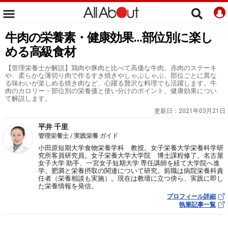
牛肉の栄養素・健康効果…部位別に楽し
める高級食材
【管理栄養士が解説】鶏肉や豚肉と比べて高価な牛肉。赤肉のステーキ
や、柔らかな薄切り肉で作るすき焼きやしゃぶしゃぶ、部位ごとに異な
る味わいが楽しめる焼き肉など、心躍る贅沢な料理でも活躍します。牛
肉のカロリー・部位別の栄養価と使い分けのポイント、健康効果につい
て解説します。
更新日：
2021年03月21日
平井 千里
管理栄養士 / 実践栄養 ガイド
小田原短期大学食物栄養学科 教授。女子栄養大学栄養科学研
究所客員研究員。女子栄養大学大学院 博士課程修了。名古屋
女子大学 助手、一宮女子短期大学 専任講師を経て大学院へ進
学。肥満と栄養摂取の関連について研究。前職は病院栄養科責
任者（栄養相談も実施）。現在は教壇に立つ傍ら、実践に即し
た栄養情報を発信。
プロフィール詳細
執筆記事一覧