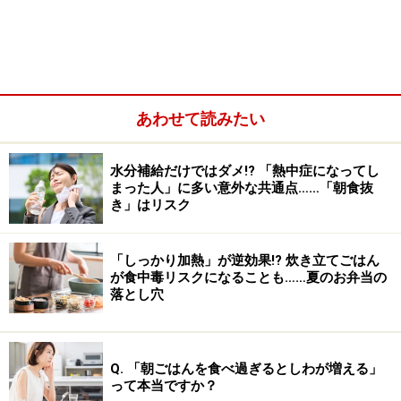
栄養面で特徴的なのは、豚や鶏に比べて「鉄」と「亜
鉛」が多いこと。部位によって異なりますが、100gあた
り赤肉が130～200kcal、脂肪つきで300kcal前後の部位
が多いことがわかります。
あわせて読みたい
水分補給だけではダメ!? 「熱中症になってし
まった人」に多い意外な共通点……「朝食抜
き」はリスク
「しっかり加熱」が逆効果!? 炊き立てごはん
が食中毒リスクになることも……夏のお弁当の
落とし穴
Q. 「朝ごはんを食べ過ぎるとしわが増える」
って本当ですか？
牛肉はサシと呼ばれる脂肪の筋が入るからおいしいので