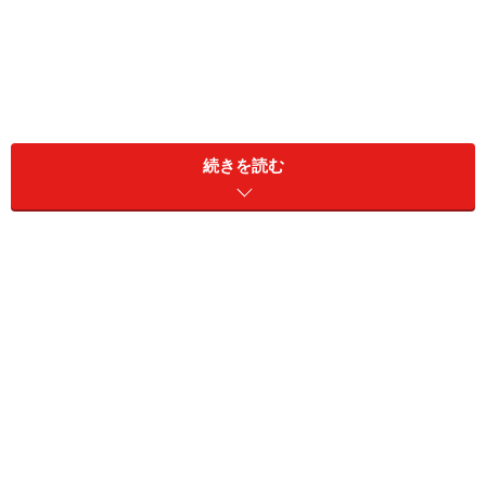
続きを読む
牛肉の栄養素・カロリー……鶏肉・豚肉より
も豊富な鉄分・亜鉛
まずは『日本標準食品成分表2020年版 ８訂』より、牛
肉の部位別のカロリーと栄養素を見てみましょう。
牛肉の栄養素 『日本標準食品成分表2020年版 ８訂』より