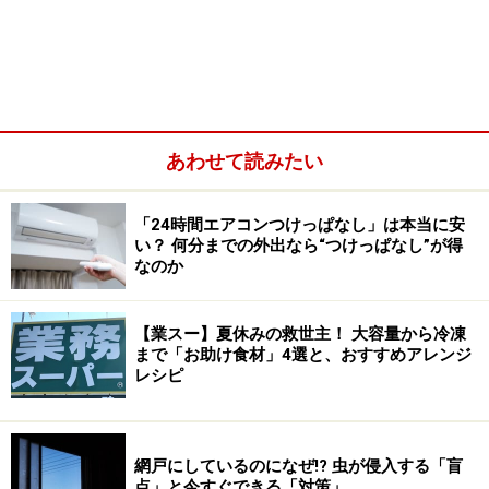
あわせて読みたい
ストラップがついていて便利！ NaRaYaの
「24時間エアコンつけっぱなし」は本当に安
「モバイルバッグ」
い？ 何分までの外出なら“つけっぱなし”が得
なのか
【業スー】夏休みの救世主！ 大容量から冷凍
まで「お助け食材」4選と、おすすめアレンジ
レシピ
網戸にしているのになぜ!? 虫が侵入する「盲
点」と今すぐできる「対策」