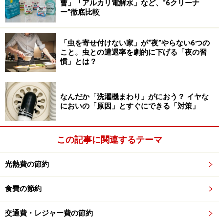
曹」「アルカリ電解水」など、“6クリーナ
・NaRaYaモバイルバッグ／サイズ：
ー”徹底比較
10.5cm×1.5cm×17.5cm／800円（税別）
「虫を寄せ付けない家」が“夜”やらない6つの
こと。虫との遭遇率を劇的に下げる「夜の習
持ち運びも安心！ NaRaYaの「コスメポー
慣」とは？
チ（ミラー付）Lサイズ」
なんだか「洗濯機まわり」がにおう？ イヤな
においの「原因」とすぐにできる「対策」
ダイソーで買えるNaRaYa（ナラヤ）のコスメポーチ
外出時に持ち歩くメイク道具を入れるのにちょうどいい
この記事に関連するテーマ
サイズのコスメポーチ。型がしっかりしているので、使
光熱費の節約
っているうちによれよれになってくることも避けられそ
うです。
食費の節約
交通費・レジャー費の節約