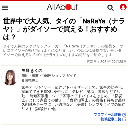
世界中で大人気、タイの「NaRaYa（ナラ
ヤ）」がダイソーで買える！おすすめ
は？
タイで人気のファブリックメーカー「NaRaYa（ナラヤ）」の製品を、つ
いにダイソーが取り扱うようになりました。今回は低価格で質が良いダ
イソーで買えるNaRaYa（ナラヤ）のおすすめ商品をご紹介します。
更新日：
2021年02月28日
矢野 きくの
節約・家事・100円ショップ ガイド
食育指導士
家事アドバイザー・節約アドバイザーとして、家事の効率化、
家庭でできるSDGsを中心に、テレビ、講演、連載などで活
動。 時短家事術、シニア家事のアドバイスをはじめ、「防災
士」として家庭での備え、「食育指導士」の資格も持ち食品ロ
ス削減をテーマにした講演など【著書】シンプルライフの節約
リスト（講談社）他。
プロフィール詳細
執筆記事一覧