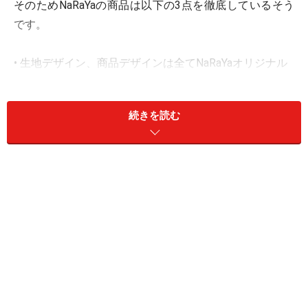
そのためNaRaYaの商品は以下の3点を徹底しているそう
です。
• 生地デザイン、商品デザインは全てNaRaYaオリジナル
• 全てタイ自社工場縫製職人によるハンドメイド
• キルティングの少しのズレ、ほつれも許さない徹底し
続きを読む
た品質管理
そんなNaRaYaの商品がダイソーで気軽に手に入れられる
ようになりました。ここでは、ダイソーで買える商品を
いくつかご紹介します。