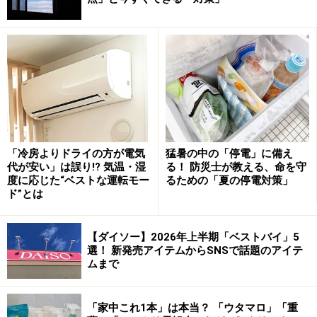
ダイソーで買えるNaRaYa（ナラヤ）のモバイルバッグ
落ち着いた光沢のあるピンクベージュの「モバイルバッ
グ」。ストラップがついているので持ちやすく、カバン
「冷房よりドライの方が電気
猛暑の中の「停電」に備え
の中に入れておいても見つけやすくなっています。
代が安い」は誤り!? 気温・湿
る！ 防災士が教える、命を守
度に応じた“ベストな運転モー
るための「夏の停電対策」
ド”とは
5.8インチのスマホが余裕で入る
【ダイソー】2026年上半期「ベストバイ」5
5.8インチのスマートフォンもすっぽり入り、マチがある
選！ 新発売アイテムからSNSで話題のアイテ
ムまで
のでスマートフォン以外にも、お札やカードなど入れら
れそうです。
「家中これ1本」は本当？ 「ウタマロ」「重