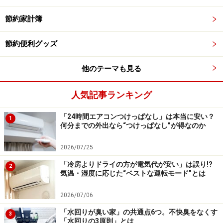
ミラーが付いているのでメイク直しも簡単にできる
節約家計簿
ふたを開けるとミラーがついていて、せまい場所でのメ
節約便利グッズ
イク直しにも便利です。しっかりしたミラーなので、歪
んで映ることもありませんでした。
他のテーマも見る
・コスメポーチ（ミラー付）Lサイズ／サイズ：
人気記事ランキング
17.7cm×7cm×12cm／800円（税別）
「24時間エアコンつけっぱなし」は本当に安い？
1
何分までの外出なら“つけっぱなし”が得なのか
多用途に使える！ NaRaYaの「バニティポ
2026/07/25
ーチ Mサイズ」
「冷房よりドライの方が電気代が安い」は誤り!?
2
気温・湿度に応じた“ベストな運転モード”とは
2026/07/06
ダイソーで買えるNaRaYa（ナラヤ）のバニティポーチ
「水回りが臭い家」の共通点6つ。不快臭をなくす
3
「水回りの3原則」とは
こちらはコスメポーチと同じストライプのデザインです