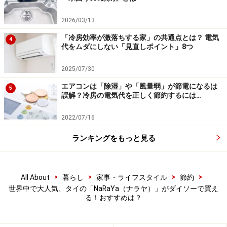
が、ほかにも様々なデザインのバニティタイプのポーチ
2026/03/13
があります。コスメ収納にはもちろん、その他の小物を
「冷房効率が激落ちする家」の共通点とは？ 電気
4
入れるのにもちょうど良いサイズ。多用途に使えます。
代をムダにしない「見直しポイント」8つ
・バニティポーチ Mサイズ／サイズ：16cm×11cm×9cm
2025/07/30
／800円（税別）
エアコンは「除湿」や「風量弱」が節電になるは
5
誤解？冷房の電気代を正しく節約するには…
2022/07/16
ランキングをもっと見る
>
>
>
>
All About
暮らし
家事・ライフスタイル
節約
世界中で大人気、タイの「NaRaYa（ナラヤ）」がダイソーで買え
る！おすすめは？