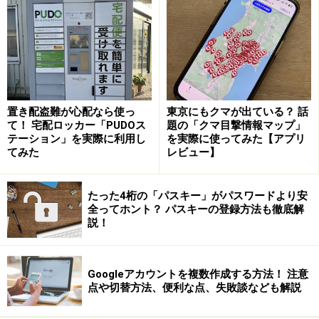
・メッセージ（DM）を送受信する
・おすすめコンテンツを閲覧する
・自分の投稿を閲覧する
・自分の投稿に対する「いいね」やコメントの新着情報
を確認する
・「いいね」の数を確認する
置き配盗難が心配なら使っ
東京にもクマが出ている？ 話
て！ 宅配ロッカー「PUDOス
題の「クマ目撃情報マップ」
・コメントに返信をする
テーション」を実際に利用し
を実際に使ってみた【アプリ
・プロフィールを編集する
てみた
レビュー】
など、ほとんどのインスタの機能がPC版でもそのまま使
たった4桁の「パスキー」がパスワードより安
えます。
全ってホント？ パスキーの登録方法も徹底解
説！
しかし、写真や1分以内の短尺動画の投稿はできませ
ん。“1～60分の動画（IGTV）”なら、プロフィールペー
Googleアカウントを複数作成する方法！ 注意
ジの「IGTV」タブからアップロードすることが可能で
点や切替方法、便利な点、失敗談なども解説
す。