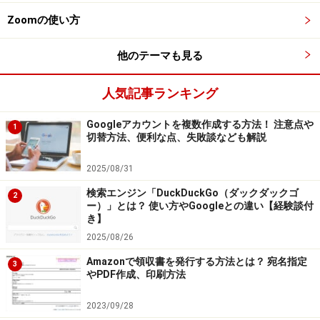
の他のツール」にマウスオーバーしたら、「デベロッパ
Zoomの使い方
ーツール」を選択する（ログアウトした状態で行いま
す）
他のテーマも見る
人気記事ランキング
Google Chromeでデベロッパーツールを開く方法。Windows
Googleアカウントを複数作成する方法！ 注意点や
1
の場合はF12キーでも開きます
切替方法、便利な点、失敗談なども解説
2. コードエリアの「Elements」タブの左横にあるスマホ
2025/08/31
マークの付いたアイコンをクリックする
検索エンジン「DuckDuckGo（ダックダックゴ
2
ー）」とは？ 使い方やGoogleとの違い【経験談付
き】
2025/08/26
デベロッパーツールを開いたら、ピンクの丸の箇所をクリッ
Amazonで領収書を発行する方法とは？ 宛名指定
3
クしましょう
やPDF作成、印刷方法
3. Instagramにログインする
2023/09/28