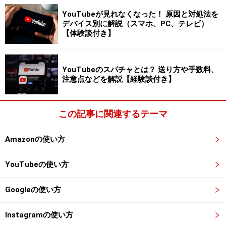
YouTubeが見れなくなった！ 原因と対処法を
デバイス別に解説（スマホ、PC、テレビ）
【体験談付き】
1～60分のIGTVならPC版でもそのままアップロードできる
ちょっとした裏技でPCからも写真が投稿で
YouTubeのスパチャとは？ 送り方や手数料、
注意点などを解説【経験談付き】
きる！
では、PCから写真をアップロードしたい場合、どうすれ
この記事に関連するテーマ
ば良いのでしょうか？ その答えは「ブラウザのデベロッ
パーツールを使う」ことです。
Amazonの使い方
今回はWindows／Macどちらでも使える「Google
YouTubeの使い方
Chrome」を使った投稿方法をご紹介します。
Googleの使い方
1. Google ChromeでInstagramにアクセスした後、ブラ
Instagramの使い方
ウザの右上にある縦に3つ並んだ丸をクリックし、「そ