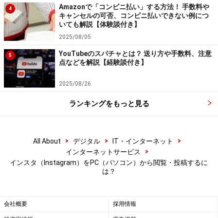
Amazonで「コンビニ払い」する方法！ 手数料や
4
キャンセルの可否、コンビニ払いできない例につ
デベロッパーツールからInstagramにログインします
いても解説【体験談付き】
2025/08/05
4. 投稿ボタンを選択して、写真をアップロードする
YouTubeのスパチャとは？ 送り方や手数料、注意
5
点などを解説【経験談付き】
投稿ボタンは下にあります
2025/08/26
5. 写真を編集して、「次へ」をクリックする。なお、PC
ランキングをもっと見る
版ではフィルターを選択したり、写真のトリミングや回
転を行ったりするくらいしか編集はできません
>
>
>
All About
デジタル
IT・インターネット
>
インターネットサービス
インスタ（Instagram）をPC（パソコン）から閲覧・投稿するに
写真の編集が終わったら、「次へ」をクリック
は？
6. 最後に、キャプションの入力や位置情報の追加、タグ
付けなどを行って、右上の「シェア」を押したら投稿完
会社概要
採用情報
了です