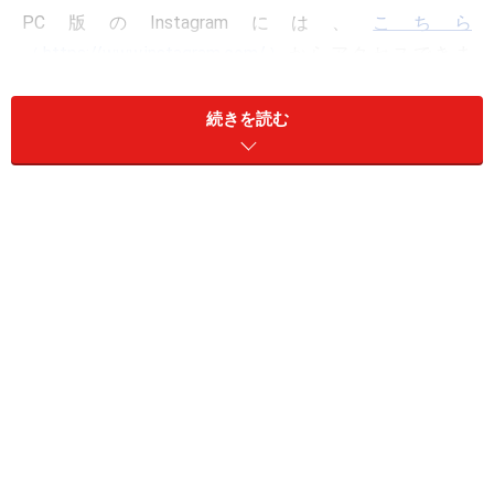
PC版のInstagramには、
こちら
（https://www.instagram.com/）
からアクセスできま
す。
続きを読む
PC版のInstagramにログインした状態
ログインすると、