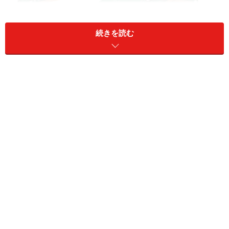
続きを読む
しかしながら、PC2700(DDR333)などのメモリは、現在
流通量が少なくなっていますが、PC3200(DDR400)のメ
モリは多く流通しています。
DDR333対応のパソコンでは、当然、PC2700(DDR333)
のメモリを使うのが良いのですが、すでに手に入りにく
くなっていますので、そういった場合は、
PC3200(DDR400)のメモリを代用しても構いません。市
場流通量の関係で、場合によっては、
上位のメモリの方
がかえって安く売られている
こともあります。
原則、パソコンの対応しているメモリを増設して、流通
量や価格など、場合によっては上位のメモリを増設して