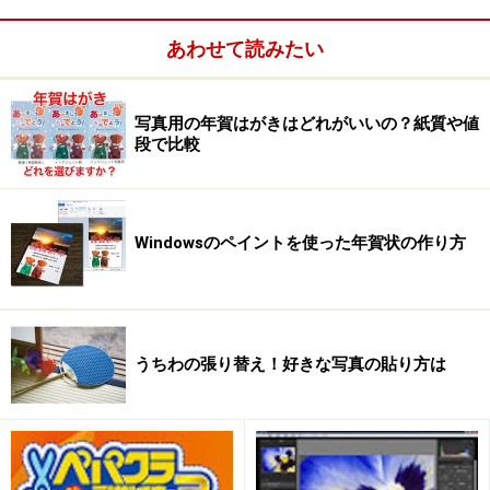
も良いでしょう。
ただし、先ほども記載しましたが、DDRとDDR2とでは
あわせて読みたい
互換性がないので、DDRを使っているパソコンでDDR2
メモリを使うことはできませんし、逆も同様に、DDR2
写真用の年賀はがきはどれがいいの？紙質や値
メモリを使っているパソコンでDDRメモリを使うことは
段で比較
できません。また下位の規格を包括しているとはいえ、
パソコンによっては動作しない場合もあります。この点
は要注意です。メモリを増設する際は必ずメーカーに確
Windowsのペイントを使った年賀状の作り方
認することをおすすめします。
うちわの張り替え！好きな写真の貼り方は