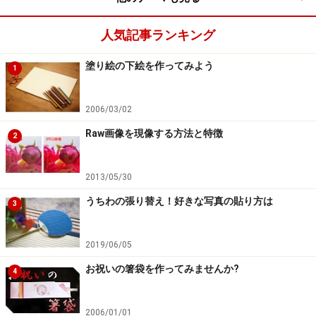
昨今のメモリは、基本的にデュアルチャネルに対応して
いますので、基本的には、同じ規格で同じ容量のメモリ
人気記事ランキング
を2枚1組で使う方が良いのですが、ノートパソコンのオ
塗り絵の下絵を作ってみよう
ンボードメモリの容量など、組み合わせによっては、デ
1
ュアルチャンネル転送を意識すると大容量のメモリが搭
載できない場合もあります。そういった場合は、デュア
2006/03/02
ルチャンネル転送にこだわらなくても良いでしょう。
Raw画像を現像する方法と特徴
2
特にグラフィッカーの皆さんでしたら、デュアルチャン
ネルよりも大容量の方が、メモリの増設のメリットが感
2013/05/30
じられます。
うちわの張り替え！好きな写真の貼り方は
次は、最大搭載容量が大きくても意味がない、といった
3
注意点について解説しています。
次のページへ＞＞
2019/06/05
※記事内容は執筆時点のものです。最新の内容をご確認くださ
い。
お祝いの箸袋を作ってみませんか?
4
※OSやアプリ、ソフトのバージョンによっては画面表示、操作方
法が異なる可能性があります。
2006/01/01