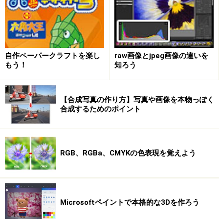
デュアルチャンネル転送対応とは
自作ペーパークラフトを楽し
raw画像とjpeg画像の違いを
もう！
知ろう
現在の多くのパソコンでは、デュアルチャンネル(デュア
ルチャネル)対応(転送対応)となっています。
これは、「同じ規格・同じ容量のメモリを2枚1組で使用
【合成写真の作り方】写真や画像を本物っぽく
合成するためのポイント
することにより転送効率を高めて転送速度を向上させる
しくみ」のことです。
たとえば、前回例にとった
VAIO type Lシリーズ
のパソコ
ンのカタログで、メモリのところを見ますと、
RGB、RGBa、CMYKの色表現を覚えよう
メインメモリー(標準／最大)
1GB（512MB×2）/2GB（DDR2 SDRAM、DDR2 667対応
(667MHz動作）
Microsoftペイントで本格的な3Dを作ろう
デュアルチャンネル転送対応）・（ビデオメモリー共