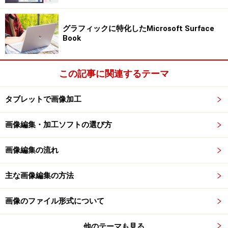
有）
となっていますから、DDR2-667で512MBのメモリを2枚
グラフィックに特化したMicrosoft Surface
(合計1GB)で使用する場合と、DDR2-667で1GBのメモリ
Book
を2枚(合計2GB)で使用する場合でのみ、デュアルチャン
ネル転送となり、転送速度が向上します。
この記事に関連するテーマ
ただし、必ず2枚1組にしなければいけないと言うことで
はありません。
タブレットで画像加工
512MBのメモリと1GBのメモリと言う組み合わせでも動
作はしますが、こう言った場合はデュアルチャンネル転
画像編集・加工ソフトの選び方
送とはならず、転送速度を高めることができないだけで
す。
画像編集の流れ
また、同じメーカー、同じショップから購入した同規
主な画像編集の方法
格、同容量のメモリであっても、チップの構成によって
デュアルチャネルにならない場合もありますから、デュ
画像のファイル形式について
アルチャネルを活用し高速化したい場合は、同規格同容
量のメモリを2枚1組で購入した方が良いでしょう。
他のテーマも見る