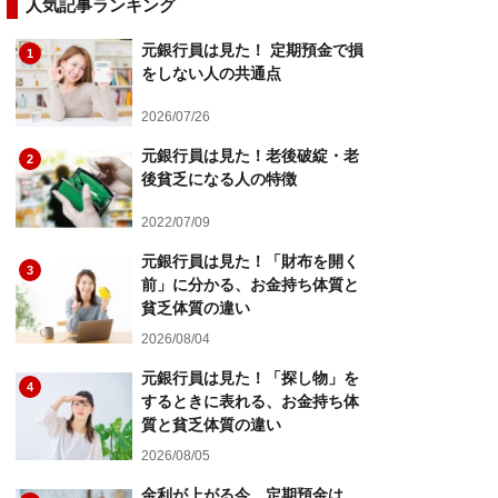
人気記事ランキング
元銀行員は見た！ 定期預金で損
1
をしない人の共通点
2026/07/26
元銀行員は見た！老後破綻・老
2
後貧乏になる人の特徴
2022/07/09
元銀行員は見た！「財布を開く
3
前」に分かる、お金持ち体質と
貧乏体質の違い
2026/08/04
元銀行員は見た！「探し物」を
4
するときに表れる、お金持ち体
質と貧乏体質の違い
2026/08/05
金利が上がる今、定期預金は