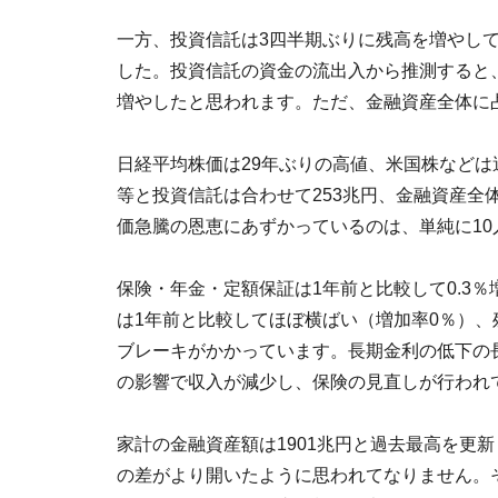
一方、投資信託は3四半期ぶりに残高を増やしてい
した。投資信託の資金の流出入から推測すると
増やしたと思われます。ただ、金融資産全体に占
日経平均株価は29年ぶりの高値、米国株など
等と投資信託は合わせて253兆円、金融資産全体
価急騰の恩恵にあずかっているのは、単純に10
保険・年金・定額保証は1年前と比較して0.3％
は1年前と比較してほぼ横ばい（増加率0％）、残
ブレーキがかかっています。長期金利の低下の
の影響で収入が減少し、保険の見直しが行われ
家計の金融資産額は1901兆円と過去最高を更
の差がより開いたように思われてなりません。