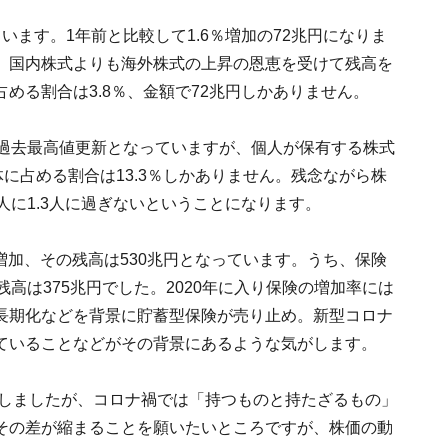
ます。1年前と比較して1.6％増加の72兆円になりま
、国内株式よりも海外株式の上昇の恩恵を受けて残高を
める割合は3.8％、金額で72兆円しかありません。
は過去最高値更新となっていますが、個人が保有する株式
に占める割合は13.3％しかありません。残念ながら株
人に1.3人に過ぎないということになります。
増加、その残高は530兆円となっています。うち、保険
高は375兆円でした。2020年に入り保険の増加率には
長期化などを背景に貯蓄型保険が売り止め。新型コロナ
ていることなどがその背景にあるような気がします。
新しましたが、コロナ禍では「持つものと持たざるもの」
その差が縮まることを願いたいところですが、株価の動