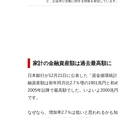
ど、お金周り全般に関する情報を発信しています。 好評連載『マネープランクリニック』にて、ユーザーからの相談に
きできる無理のない家計管理法をアドバイスして
家計の金融資産額は過去最高額に
日本銀行が12月21日に公表した「資金循環統計
融資産額は前年同月比2.7％増の1901兆円と
2005年以降で最高額でした。いよいよ2000
です。
なぜなら、増加率2.7％は低いと思われるかも