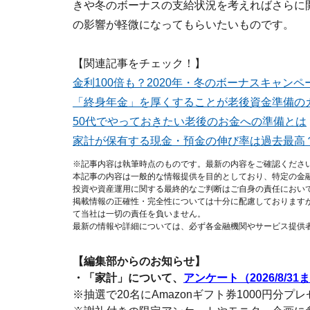
きや冬のボーナスの支給状況を考えればさらに
の影響が軽微になってもらいたいものです。
【関連記事をチェック！】
金利100倍も？2020年・冬のボーナスキャン
「終身年金」を厚くすることが老後資金準備の
50代でやっておきたい老後のお金への準備とは
家計が保有する現金・預金の伸び率は過去最高？1
※記事内容は執筆時点のものです。最新の内容をご確認くださ
本記事の内容は一般的な情報提供を目的としており、特定の金
投資や資産運用に関する最終的なご判断はご自身の責任におい
掲載情報の正確性・完全性については十分に配慮しております
て当社は一切の責任を負いません。
最新の情報や詳細については、必ず各金融機関やサービス提供
【編集部からのお知らせ】
・「家計」について、
アンケート（2026/8/31
※抽選で20名にAmazonギフト券1000円分プ