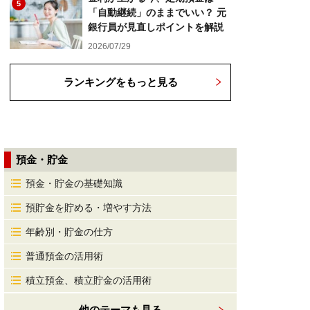
5
「自動継続」のままでいい？ 元
銀行員が見直しポイントを解説
2026/07/29
ランキングをもっと見る
預金・貯金
預金・貯金の基礎知識
預貯金を貯める・増やす方法
年齢別・貯金の仕方
普通預金の活用術
積立預金、積立貯金の活用術
他のテーマも見る