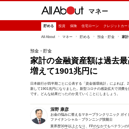
マネー
貯める
投資
保険
住宅ローン
クレジットカー
All About
マネー
貯める
預金・貯金
家計
預金・貯金
家計の金融資産額は過去最
増えて1901兆円に
日本銀行が四半期ごとに公表する「資金循環統計」によれば、2
新して1901兆円になりました。新型コロナの感染拡大で消費
です。どんな結果だったのか見ていくことにしましょう。
深野 康彦
お金の悩みに答えるマネープランクリニック ガイ
ファイナンシャル・プランニング技能士
業界歴30年以上となり、FPのなかでもベテラン