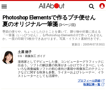
Photoshop Elementsで作るプチ便せん
夏のオリジナル一筆箋
(3ページ目)
季節の便りや、ちょっとしたひとことを書いて、贈り物や封書に添える
「一筆箋（いっぴつせん）」をPhotoshop Elements3.0で作ってみません
か。一度の印刷で3枚分できあがります。写真・イラスト素材付きです。
更新日：
2005年07月30日
土屋 徳子
CG・画像加工 ガイド
漫画家としてデビューした後、コンピューターグラフィックに
出会う。ソフトの解説書の執筆がきっかけでライターに。いろ
いろな画像編集ソフトの初心者向け書籍や画像加工のテクニッ
クなどに関する執筆も多数。ライターおよびトレーナー、イラ
ストレーターとしても活躍中。
プロフィール詳細
執筆記事一覧