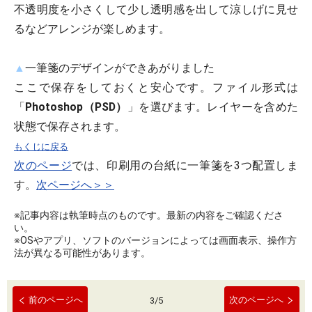
不透明度を小さくして少し透明感を出して涼しげに見せ
るなどアレンジが楽しめます。
▲
一筆箋のデザインができあがりました
ここで保存をしておくと安心です。ファイル形式は
「
Photoshop（PSD）
」を選びます。レイヤーを含めた
状態で保存されます。
もくじに戻る
次のページ
では、印刷用の台紙に一筆箋を3つ配置しま
す。
次ページへ＞＞
※記事内容は執筆時点のものです。最新の内容をご確認くださ
い。
※OSやアプリ、ソフトのバージョンによっては画面表示、操作方
法が異なる可能性があります。
前のページへ
次のページへ
3
/
5