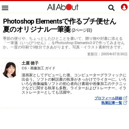
Photoshop Elementsで作るプチ便せん
夏のオリジナル一筆箋
(2ページ目)
季節の便りや、ちょっとしたひとことを書いて、贈り物や封書に添える
「一筆箋（いっぴつせん）」をPhotoshop Elements3.0で作ってみません
か。一度の印刷で3枚分できあがります。写真・イラスト素材付きです。
更新日：
2005年07月30日
土屋 徳子
CG・画像加工 ガイド
漫画家としてデビューした後、コンピューターグラフィックに
出会う。ソフトの解説書の執筆がきっかけでライターに。いろ
いろな画像編集ソフトの初心者向け書籍や画像加工のテクニッ
クなどに関する執筆も多数。ライターおよびトレーナー、イラ
ストレーターとしても活躍中。
プロフィール詳細
執筆記事一覧