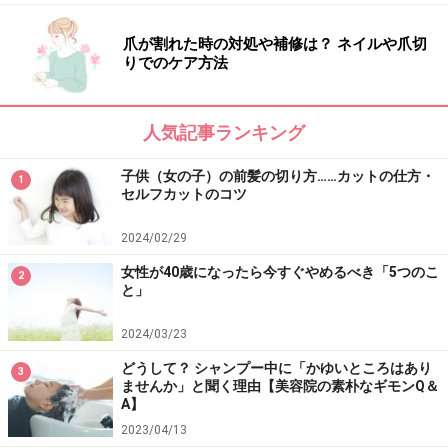
爪が割れた時の対処や補修は？ ネイルや爪切
※記事内容は執筆時点のものです。最新の内容をご確認くださ
りでのケア方法
い。
人気記事ランキング
【編集部おすすめの購入サイト】
子供（女の子）の前髪の切り方……カットの仕方・
1
Amazonで人気のヘアケア用品をチェック！
セルフカットのコツ
2024/02/29
楽天市場で人気のヘアケア用品をチェック！
女性が40歳になったら今すぐやめるべき「5つのこ
2
と」
2024/03/23
どうして？ シャンプー中に「かゆいところはあり
3
ませんか」と聞く理由【美容院の素朴なギモンQ＆
A】
2023/04/13