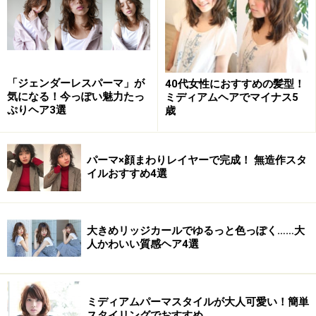
おすすめ2：ウェービーボブ
「ジェンダーレスパーマ」が
40代女性におすすめの髪型！
気になる！今っぽい魅力たっ
ミディアムヘアでマイナス5
ぷりヘア3選
歳
おすすめ2：ウェービーボブ（画像提供：bangs［バング
ス］）
パーマ×顔まわりレイヤーで完成！ 無造作スタ
イルおすすめ4選
根元からウェーブパーマを加えて、外国人のくせ毛風
に。無造作な動きを出してボリュームアップを叶え、顔
大きめリッジカールでゆるっと色っぽく……大
周りを華やかな雰囲気にしました。ボブに自信がない人
人かわいい質感ヘア4選
や、髪のボリュームが少ない人でも挑戦しやすい、フォ
ルムがきれいなコンパクトボブです。カラーは、バレイ
ヤージュでくすんだ質感に。
ミディアムパーマスタイルが大人可愛い！簡単
スタイリングでおすすめ