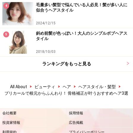
毛量多い髪型で悩んでいる人必見！髪が多い人に
4
似合うヘアスタイル
2024/12/15
斜め前髪が色っぽい！大人のシンプルボブヘアス
5
タイル
2018/10/03
ランキングをもっと見る
>
>
>
>
All About
ビューティ
ヘア
ヘアスタイル・髪型
プリカールで根元からふんわり！ 骨格補正が叶うおすすめヘア3選
会社概要
採用情報
投資家情報
広告掲載
利用規約
プライバシーポリシー