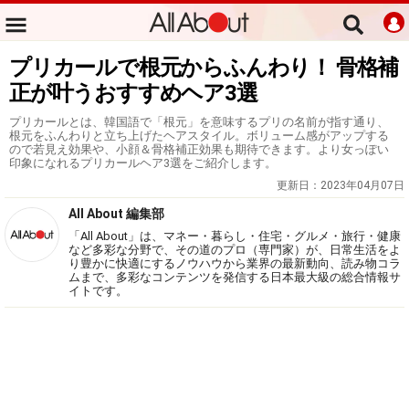
プリカールで根元からふんわり！ 骨格補
正が叶うおすすめヘア3選
プリカールとは、韓国語で「根元」を意味するプリの名前が指す通り、
根元をふんわりと立ち上げたヘアスタイル。ボリューム感がアップする
ので若見え効果や、小顔＆骨格補正効果も期待できます。より女っぽい
印象になれるプリカールヘア3選をご紹介します。
更新日：
2023年04月07日
All About 編集部
「All About」は、マネー・暮らし・住宅・グルメ・旅行・健康
など多彩な分野で、その道のプロ（専門家）が、日常生活をよ
り豊かに快適にするノウハウから業界の最新動向、読み物コラ
ムまで、多彩なコンテンツを発信する日本最大級の総合情報サ
イトです。