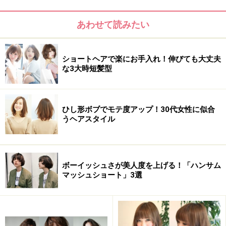
髪量：少ない～普通
あわせて読みたい
髪質：柔らかい～硬い
顔型：卵型・丸・逆三角
ショートヘアで楽にお手入れ！伸びても大丈夫
な3大時短髪型
ひし形ボブでモテ度アップ！30代女性に似合
うヘアスタイル
ボーイッシュさが美人度を上げる！「ハンサム
マッシュショート」3選
髪のクセ：なし～少し