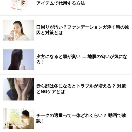
アイテムで代用する方法
■ 参考記事
根元ふんわり【プリカール】で顔型も骨格も補正
口周りが汚い？ファンデーションガ浮く時の原
因と対策とは
【関連記事】
無造作で気取らない「フレンチボブ」が可愛い！おすす
夕方になると頭が臭い……地肌の匂いが気にな
め3選
る！
髪の悩み別！前髪のパーマヘアスタイル5選
頭の形をきれいに見せる！骨格補正ショートのおすすめ
赤ら顔は冬になるとトラブルが増える？ 対策
3選
とNGケアとは
トレンド感のある「おしゃれウルフカット」3選……骨格
美人に！
チークの適量って一体どれくらい？ 動画で確
「美女ボブヘア」は色気カラーとワンカールで作る！お
認！
すすめ3選