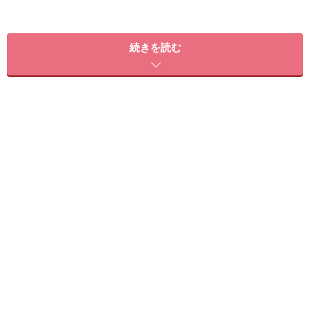
続きを読む
おすすめ1：プリカールボブ（画像提供：bangs［バング
ス］）
ボブレングスのプリカールは「ボリューム感」がポイン
ト。根元からしっかり立ち上げ、中間から毛先にかけて
Sカールにして、動くたび揺れるようなルーズな動きを
プラス。スタイリングはウェットな質感のバームを使
い、トップはしっかり揉み込ませボリュームを出してこ
なれ感アップ。
【このスタイルが似合う髪のタイプ】