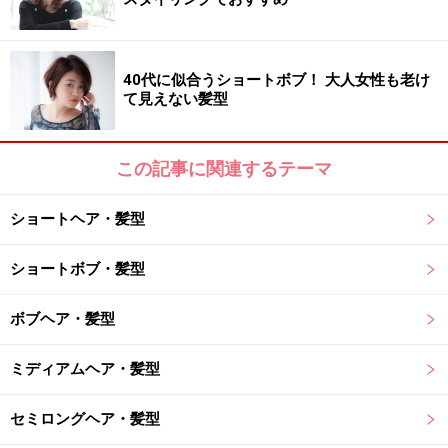
【このスタイルが似合う髪のタイプ】
髪量：少ない～多い
40代に似合うショートボブ！ 大人女性も老け
て見えない髪型
髪質：柔らかい～硬い
顔型：四角・卵型・丸・ベース・面長・逆三角
この記事に関連するテーマ
髪のクセ：なし～強い
ショートヘア・髪型
ショートボブ・髪型
おすすめ3：暗髪プリカールミディ
ボブヘア・髪型
ミディアムヘア・髪型
おすすめ3：暗髪プリカールミディ（画像提供：bangs［バン
グス］）
セミロングヘア・髪型