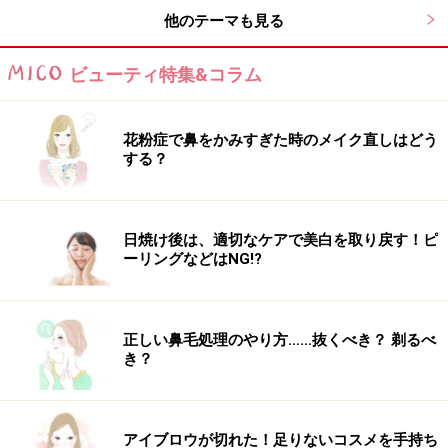
他のテーマも見る
根元から強めウェーブのプリカールをかけ、外国人のよ
うな自然なくせ毛スタイルに。センターパートで顔周り
ビューティ特集&コラム
にレイヤーをいれ、ウェーブのかかったセカンドバング
をおしゃれに揺らせばとことんガーリーに。暗めアッシ
花粉症で鼻をかみすぎた時のメイク直しはどう
ュブラウンのカラーリングで、透明感たっぷりに仕上げ
する？
ました。
【このスタイルが似合う髪のタイプ】
日焼け後は、適切なケアで美白を取り戻す！ピ
ーリングなどはNG!?
髪量：普通～多い
髪質：柔らかい～硬い
正しい鼻毛処理のやり方……抜くべき？ 剃るべ
顔型：四角・卵型・丸・ベース・面長・逆三角
き？
髪のクセ：なし～強い
アイブロウが切れた！足りないコスメを手持ち