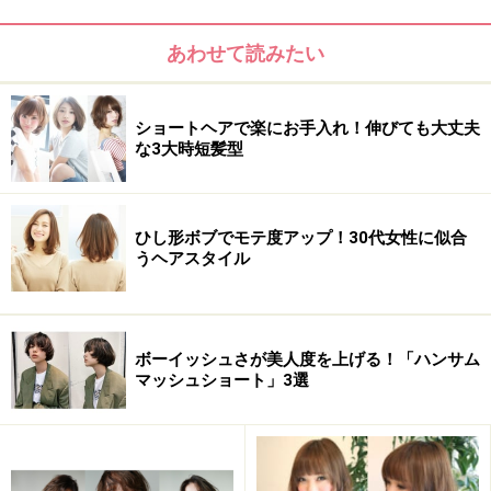
アベージュをチョイス。洗練されながらも、甘い雰囲気
が漂う女性らしい色味です。
あわせて読みたい
【このスタイルが似合う髪のタイプ】
ショートヘアで楽にお手入れ！伸びても大丈夫
髪量：普通
な3大時短髪型
髪質：柔らかい
顔型：卵型・丸
ひし形ボブでモテ度アップ！30代女性に似合
うヘアスタイル
髪のクセ：少し
ボーイッシュさが美人度を上げる！「ハンサム
マッシュショート」3選
おすすめ3：大人抜け感ロング
おすすめ3：大人抜け感ロング（画像提供：bangs［バング