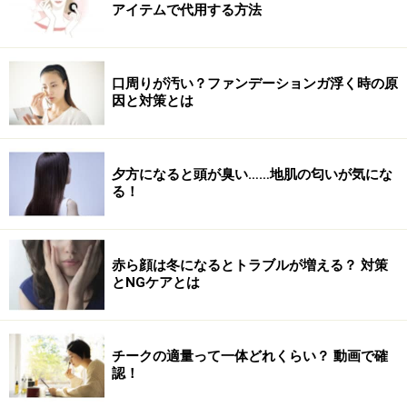
アイテムで代用する方法
口周りが汚い？ファンデーションガ浮く時の原
因と対策とは
夕方になると頭が臭い……地肌の匂いが気にな
る！
赤ら顔は冬になるとトラブルが増える？ 対策
とNGケアとは
チークの適量って一体どれくらい？ 動画で確
認！