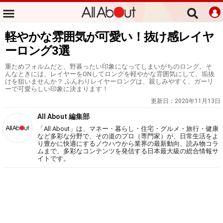
軽やかな雰囲気が可愛い！抜け感レイヤ
ーロング3選
重ためフォルムだと、野暮ったい印象になってしまいがちのロング。そ
んなときには、レイヤーをONしてロングを軽やかな雰囲気にして、垢抜
けを狙いませんか？ ふんわりレイヤーロングは、親しみやすく、ガーリ
ーで可愛らしい印象に決まります！
更新日：
2020年11月13日
All About 編集部
「All About」は、マネー・暮らし・住宅・グルメ・旅行・健康
など多彩な分野で、その道のプロ（専門家）が、日常生活をよ
り豊かに快適にするノウハウから業界の最新動向、読み物コラ
ムまで、多彩なコンテンツを発信する日本最大級の総合情報サ
イトです。