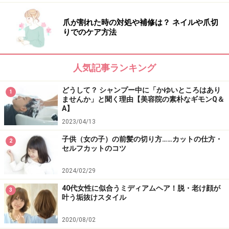
爪が割れた時の対処や補修は？ ネイルや爪切
りでのケア方法
人気記事ランキング
どうして？ シャンプー中に「かゆいところはあり
1
ませんか」と聞く理由【美容院の素朴なギモンQ＆
A】
2023/04/13
子供（女の子）の前髪の切り方……カットの仕方・
2
セルフカットのコツ
2024/02/29
40代女性に似合うミディアムヘア！脱・老け顔が
3
叶う垢抜けスタイル
2020/08/02