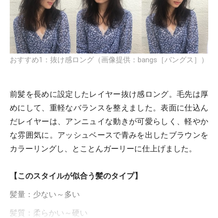
おすすめ1：抜け感ロング（画像提供：bangs［バングス］）
前髪を長めに設定したレイヤー抜け感ロング。毛先は厚
めにして、重軽なバランスを整えました。表面に仕込ん
だレイヤーは、アンニュイな動きが可愛らしく、軽やか
な雰囲気に。アッシュベースで青みを出したブラウンを
カラーリングし、とことんガーリーに仕上げました。
【このスタイルが似合う髪のタイプ】
髪量：少ない～多い
髪質：柔らかい～硬い