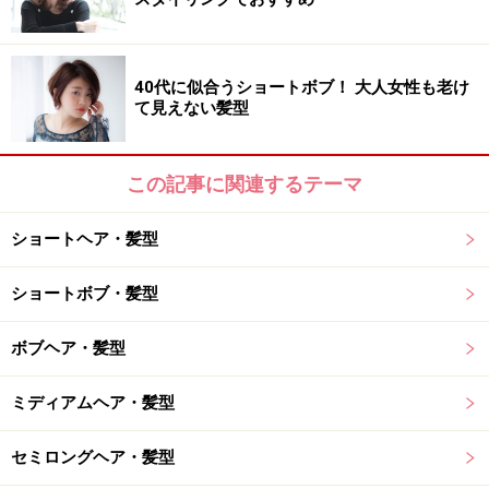
■ 参考記事
40代に似合うショートボブ！ 大人女性も老け
ロングヘアが重たく見えない！レイヤースタイルですっ
て見えない髪型
きり見せ
この記事に関連するテーマ
※記事内容は執筆時点のものです。最新の内容をご確認くださ
い。
ショートヘア・髪型
ショートボブ・髪型
【編集部おすすめの購入サイト】
ボブヘア・髪型
Amazonで人気のヘアケア用品をチェック！
ミディアムヘア・髪型
楽天市場で人気のヘアケア用品をチェック！
セミロングヘア・髪型