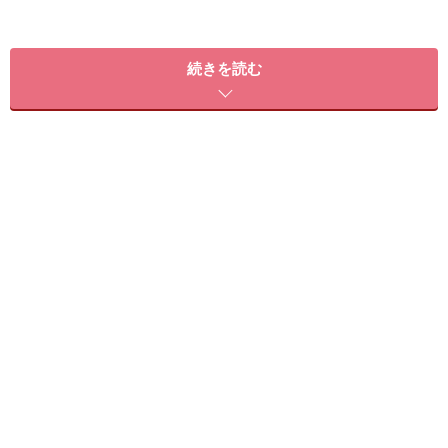
顔型：四角・卵型・丸・ベース・面長・逆三角
髪のクセ：なし～強い
続きを読む
おすすめ2：スウィングロング
おすすめ2：スウィングロング（画像提供：bangs［バング
ス］）
顔周りに自然と揺れるような毛流れを作った、スウィン
グレイヤーのセミロングスタイル。そよ風に吹かれたよ
うな、ナチュラルな動きが清楚で上品な印象に引き上げ
てくれます。カラーリングはピュアさを引き出せるアク