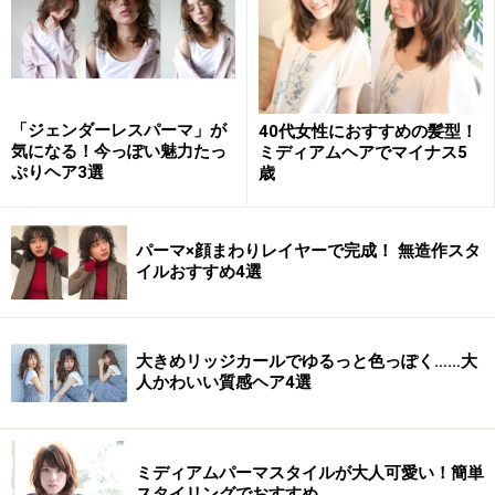
ス］）
ナチュラルに入れたレイヤーと内外ミックスのパーマを
組み合わせた、大人女性におすすめの抜け感ロング。長
「ジェンダーレスパーマ」が
40代女性におすすめの髪型！
めバングはシースルーにして束感を整え、洗練された印
気になる！今っぽい魅力たっ
ミディアムヘアでマイナス5
ぷりヘア3選
歳
象に仕上げました。カラー剤にオイルが入ったオイルin
カラーで、保湿しながらカラーリングするので、艶っぽ
いブラウンがより上質な色味に。
パーマ×顔まわりレイヤーで完成！ 無造作スタ
イルおすすめ4選
【このスタイルが似合う髪のタイプ】
髪量：少ない～多い
大きめリッジカールでゆるっと色っぽく……大
人かわいい質感ヘア4選
髪質：柔らかい～硬い
顔型：四角・卵型・丸・ベース・面長・逆三角
髪のクセ：なし～強い
ミディアムパーマスタイルが大人可愛い！簡単
スタイリングでおすすめ