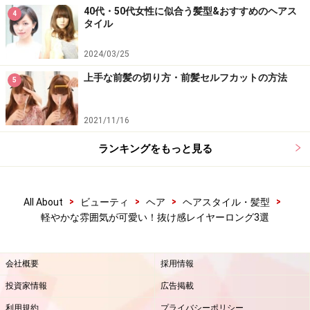
40代・50代女性に似合う髪型&おすすめのヘアス
4
タイル
2024/03/25
上手な前髪の切り方・前髪セルフカットの方法
5
2021/11/16
ランキングをもっと見る
>
>
>
>
All About
ビューティ
ヘア
ヘアスタイル・髪型
軽やかな雰囲気が可愛い！抜け感レイヤーロング3選
会社概要
採用情報
投資家情報
広告掲載
利用規約
プライバシーポリシー