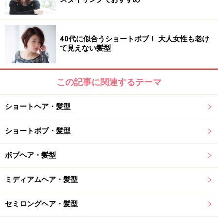
髪質：柔らかい～硬い
顔型：四角・卵型・丸・面長・逆三角
40代に似合うショートボブ！ 大人女性も老け
て見えない髪型
髪のクセ：なし～少し
この記事に関連するテーマ
おすすめ3：ウルフ×マッシュの耳かけショ
ショートヘア・髪型
ート
ショートボブ・髪型
ボブヘア・髪型
おすすめ3：ウルフ×マッシュの耳かけショート（画像提供：
bangs［バングス］）
ミディアムヘア・髪型
長めバングと短めのもみあげのバランスが計算された、
セミロングヘア・髪型
メンズライクなウルフマッシュ。トップは短めにカット