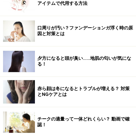
アイテムで代用する方法
※記事内容は執筆時点のものです。最新の内容をご確認くださ
い。
口周りが汚い？ファンデーションガ浮く時の原
因と対策とは
【編集部おすすめの購入サイト】
Amazonで人気のヘアケア用品をチェック！
夕方になると頭が臭い……地肌の匂いが気にな
る！
楽天市場で人気のヘアケア用品をチェック！
赤ら顔は冬になるとトラブルが増える？ 対策
とNGケアとは
チークの適量って一体どれくらい？ 動画で確
認！