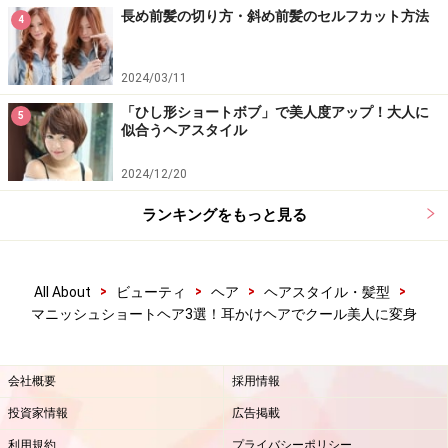
長め前髪の切り方・斜め前髪のセルフカット方法
4
2024/03/11
「ひし形ショートボブ」で美人度アップ！大人に
5
似合うヘアスタイル
2024/12/20
ランキングをもっと見る
>
>
>
>
All About
ビューティ
ヘア
ヘアスタイル・髪型
マニッシュショートヘア3選！耳かけヘアでクール美人に変身
会社概要
採用情報
投資家情報
広告掲載
利用規約
プライバシーポリシー