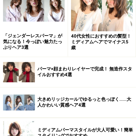
おすすめ2：アシメバング×アッシュの耳か
けショート
「ジェンダーレスパーマ」が
40代女性におすすめの髪型！
おすすめ2：アシメバング×アッシュの耳かけショート
気になる！今っぽい魅力たっ
ミディアムヘアでマイナス5
ぷりヘア3選
歳
骨格補正のアシメバングは、えりあしをシャープにして
パーマ×顔まわりレイヤーで完成！ 無造作スタ
すっきりさせ、ふんわり感のあるトップとのバランス感
イルおすすめ4選
を調節。耳かけヘアでおでこを出し、顔の面積を広めに
とって清潔感のある雰囲気にしています。透明感たっぷ
り、引き締めカラーのアッシュブラウンで小顔＆美肌効
大きめリッジカールでゆるっと色っぽく……大
果もUP。
人かわいい質感ヘア4選
【このスタイルが似合う髪のタイプ】
ミディアムパーマスタイルが大人可愛い！簡単
髪量：普通～多い
スタイリングでおすすめ