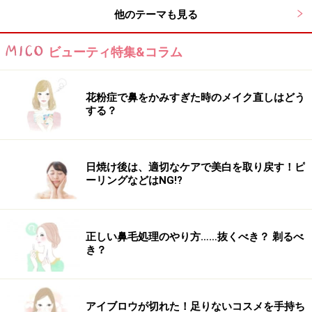
して、スタイリングで束感をプラス。ふんわりとしたボ
他のテーマも見る
リューム感がありつつ、全体としてはシャープな印象で
小顔効果も抜群。カラーは、グレージュに少しヴァイオ
ビューティ特集&コラム
レットを入れて艶っぽい雰囲気に。
花粉症で鼻をかみすぎた時のメイク直しはどう
【このスタイルが似合う髪のタイプ】
する？
髪量：少ない～多い
髪質：柔らかい～硬い
日焼け後は、適切なケアで美白を取り戻す！ピ
ーリングなどはNG!?
顔型：四角・卵型・丸・ベース・面長・逆三角
髪のクセ：なし～強い
正しい鼻毛処理のやり方……抜くべき？ 剃るべ
き？
■ 関連記事
耳かけで女性らしさUP！「マニッシュショートヘア」
アイブロウが切れた！足りないコスメを手持ち