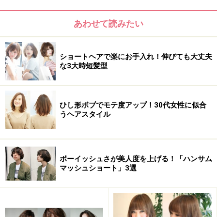
髪質：柔らかい～硬い
あわせて読みたい
顔型：四角・卵型・丸・ベース・面長・逆三角
ショートヘアで楽にお手入れ！伸びても大丈夫
な3大時短髪型
ひし形ボブでモテ度アップ！30代女性に似合
うヘアスタイル
ボーイッシュさが美人度を上げる！「ハンサム
マッシュショート」3選
髪のクセ：なし～強い