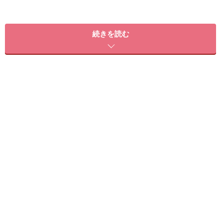
続きを読む
おすすめ1：長めシースルーバング×カールの耳かけショート
（画像提供：bangs［バングス］）
黒髪マニッシュは、ストレートのままだとモードっぽく
なりすぎてしまいますが、ふんわりとしたカールを入れ
ることで柔らかい印象に。長めのシースルーバングはサ
イドに流して、さりげない色気をプラスしました。耳か
けヘアには大きめピアスを合わせて、クールさと可愛ら
しさを両立！
【このスタイルが似合う髪のタイプ】
髪量：少ない～多い