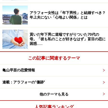
「彼、職場から出向を命じられたんですよ。夫はもとも
アラフォー女性は「年下男性」と結婚すべき？
年上夫にない「心地よい関係」とは
と柔軟性があまりない。だから私の変化にも対応できな
かったんですが、自分の立場が変わったことにも対処で
きなかったようです。やっと私がよくなって、またバリ
貢いだ年下男に道端ですがりついた70代の
バリ働くぞと思い始めたときのできごとで、夫は日に日
母。「彼も私のことが好きなはず」盲目の恋に
困惑……
に無口になっていきました」
この記事に関連するテーマ
へたに刺激をしてもいけないと思い、励ましたり慰めた
りはしなかった。それでも「何かあったら話してね。私
亀山早苗の恋愛情報
はあなたの味方だから」と常に声をかけた。
連載：アラフォーの“傷跡”
夜中も眠れずに寝返りやため息を繰り返すため、せっか
くよくなったマドカさんの体調もまたおかしくなってき
他のテーマも見る
そうだった。
人気記事ランキング