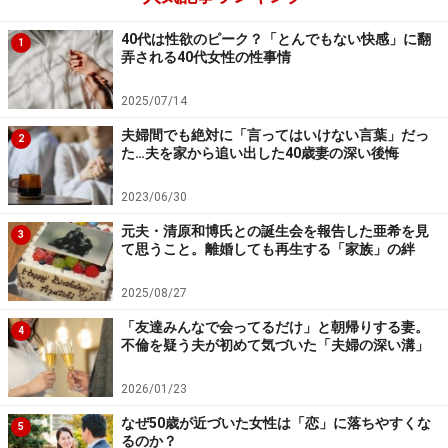
40代は性欲のピーク？「とんでもない快感」に翻
1
うつ病を疑って
弄される40代女性の性事情
たまたま出向の話があったため、マドカさんは夫がうつ
2025/07/14
病になっているのではないかと心配した。病院を受診す
夫婦間でも絶対に「言ってはいけない言葉」だっ
2
るよう勧めてみたが、夫は頑として病院に行こうとはし
た…夫を家から追い出した40歳妻の深い後悔
ない。
2023/06/30
「そのうち、オレなんか会社にも家庭にもいらない人間
元夫・清原和博氏との誕生会を報告した亜希を見
3
て思うこと。離婚しても再生する「家族」の絆
だよと言い出して。出向先でもやる気がなさそうだし、
私から誘ってもセックスもない。それどころか『オレ、
2025/08/27
もう一生できないと思う』と情けない声を出すんです。
「友達みんなで会ってるだけ」と朝帰りする妻。
4
そのときふっと気づいたんですよ。夫も更年期なんじゃ
不倫を疑う夫が初めて気づいた「夫婦の深い溝」
ないか、と。だから泌尿器科に行くように勧めたんで
2026/01/23
す」
なぜ50歳が近づいた女性は「恋」に落ちやすくな
5
るのか？