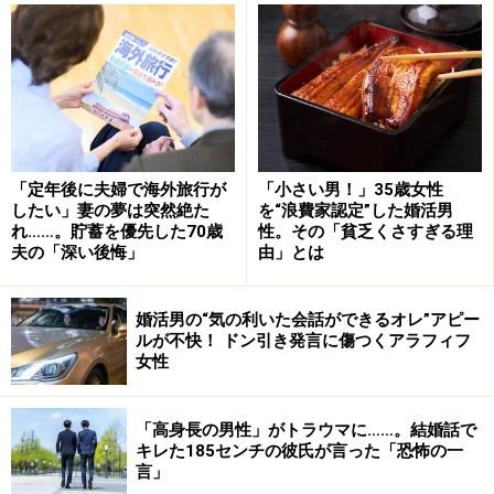
また落ち込むというネガティブループにはまってしまっ
た。夫は当たらずさわらずというか、私が暗い気持ちで
いると、そうっと離れて話しかけてもこなかった」
思春期の息子は、そんな母にどう対処していいかわから
なかったのだろう。部活に打ち込んでいたこともあり、
「定年後に夫婦で海外旅行が
「小さい男！」35歳女性
帰宅がどんどん遅くなっていった。
したい」妻の夢は突然絶た
を“浪費家認定”した婚活男
れ……。貯蓄を優先した70歳
性。その「貧乏くさすぎる理
夫の「深い後悔」
由」とは
「婦人科につながるまで2年かかりました。ようやく受
診して、ホルモン療法を受けるようになって徐々に落ち
婚活男の“気の利いた会話ができるオレ”アピー
着いていきました。主治医の女医さんが信頼できる人だ
ルが不快！ ドン引き発言に傷つくアラフィフ
女性
ったからすごく安心したのも快方への助けになりました
ね」
「高身長の男性」がトラウマに……。結婚話で
キレた185センチの彼氏が言った「恐怖の一
家庭内が平穏になったと思ったのもつかの間、1年半ほ
言」
ど前から今度は夫の様子がおかしくなった。