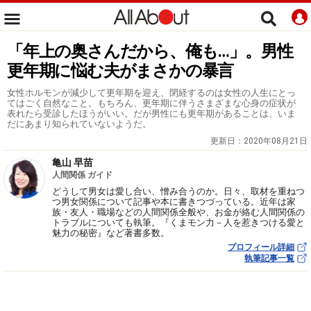
「年上の奥さんだから、俺も…」。男性
更年期に悩む夫がまさかの暴言
女性ホルモンが減少して更年期を迎え、閉経するのは女性の人生にとっ
てはごく自然なこと。もちろん、更年期に伴うさまざまな心身の症状が
表れたら受診したほうがいい。だが男性にも更年期があることは、いま
だにあまり知られていないようだ。
更新日：
2020年08月21日
亀山 早苗
人間関係 ガイド
どうして男女は愛し合い、憎み合うのか。日々、取材を重ねつ
つ男女関係について記事や本に書きつづっている。近年は家
族・友人・職場などの人間関係全般や、お金が絡む人間関係の
トラブルについても執筆。『くまモン力－人を惹きつける愛と
魅力の秘密』など著書多数。
プロフィール詳細
執筆記事一覧