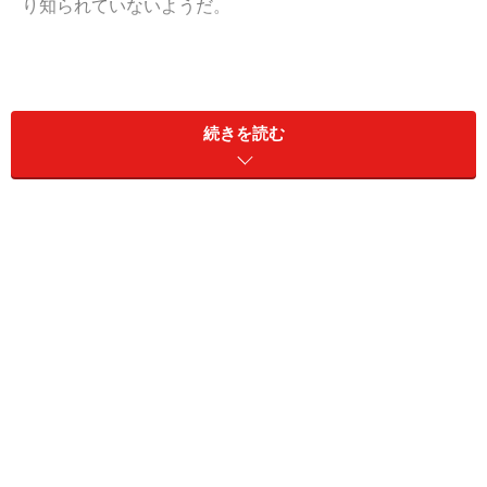
り知られていないようだ。
私の更年期に冷たかった夫
続きを読む
40代半ばころから更年期症状がひどくなったマドカさん
（49歳）。最初はかかりつけのクリニックに行ってさま
ざまな検査を受けた。
「最終的に医者が更年期かもしれませんと言ってくれた
ので、ああ、そうかと婦人科に行きました。更年期が来
ると思っていても、実際には人に聞いていたのと違う症
状が出るので、つい別の病気を疑ってしまっていたんで
すよね」