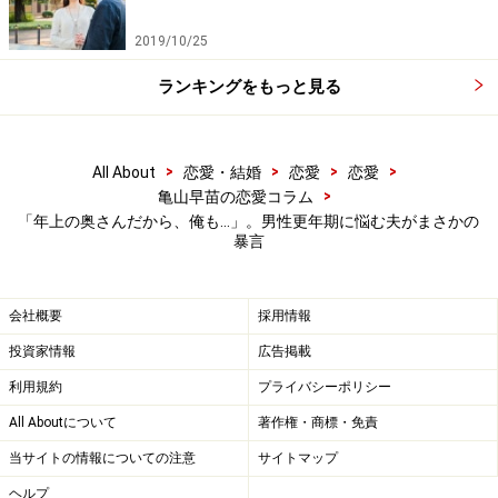
男にも更年期がある、男性ホルモンが減ってストレスが
かかったりするとそういう症状が出ることがあると簡単
2019/10/25
に説明した。泌尿器科なら行きやすいと思ったのか、夫
ランキングをもっと見る
はやっと病院を受診、思った通り男性更年期だと診断が
くだった。
>
>
>
>
All About
恋愛・結婚
恋愛
恋愛
「更年期だとわかれば気が楽になるかと思ったら、それ
>
亀山早苗の恋愛コラム
「年上の奥さんだから、俺も…」。男性更年期に悩む夫がまさかの
はそれでショックだったみたい。ホルモン療法をしなが
暴言
ら、『年上の奥さんだから、引っ張られてオレも更年期
になっちゃったのかな』なんて言うのでカチンときて大
会社概要
採用情報
げんかになったりもしました。何かあっても自分で責任
をとろうとしない、人のせいにする彼の性格が浮き彫り
投資家情報
広告掲載
になって、離婚すると大騒ぎになったこともあります」
利用規約
プライバシーポリシー
All Aboutについて
著作権・商標・免責
今年になってようやく夫は気持ちが落ち着いてきたよう
当サイトの情報についての注意
サイトマップ
だが、あのころの暴言をマドカさんに謝ろうとはしな
ヘルプ