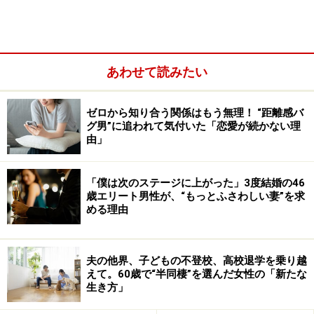
あわせて読みたい
ゼロから知り合う関係はもう無理！ “距離感バ
グ男”に追われて気付いた「恋愛が続かない理
由」
「僕は次のステージに上がった」3度結婚の46
33歳のとき、5歳年下の男性に押し切られるように結
歳エリート男性が、“もっとふさわしい妻”を求
める理由
婚。ひとり息子をもうけてからも共働きを続けてきた
が、夫はマドカさんの更年期に対してほとんど心配も共
感もしてくれなかった。
夫の他界、子どもの不登校、高校退学を乗り越
えて。60歳で“半同棲”を選んだ女性の「新たな
生き方」
「私の場合はとにかく気持ちの落ち込みがひどかったん
です。否定的なことばかり言ってしまう自分がイヤで、