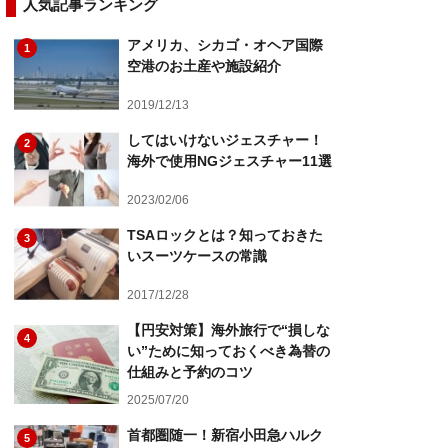
人気記事ランキング
アメリカ、シカゴ・オヘア国際
1
空港のお土産や施設紹介
2019/12/13
してはいけないジェスチャー！
2
海外で使用NGジェスチャー11選
2023/02/06
TSAロックとは？知っておきた
3
いスーツケースの常識
2017/12/28
【円安対策】海外旅行で“損しな
4
い”ために知っておくべき為替の
仕組みと予約のコツ
2025/07/20
首都圏随一！新宿小田急ハルク
5