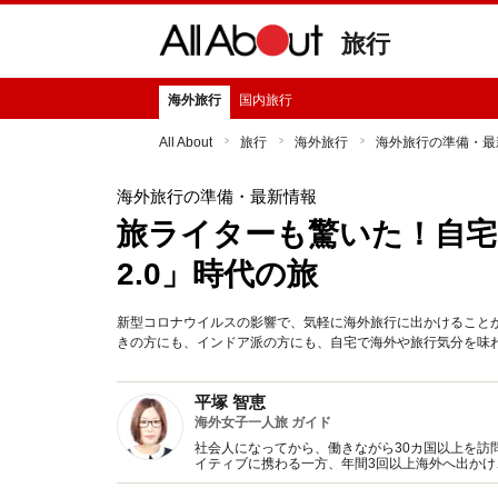
旅行
海外旅行
国内旅行
All About
旅行
海外旅行
海外旅行の準備・最
海外旅行の準備・最新情報
旅ライターも驚いた！自宅
2.0」時代の旅
新型コロナウイルスの影響で、気軽に海外旅行に出かけること
きの方にも、インドア派の方にも、自宅で海外や旅行気分を味
平塚 智恵
海外女子一人旅 ガイド
社会人になってから、働きながら30カ国以上を訪
イティブに携わる一方、年間3回以上海外へ出か
ーの資格を取得し、世界中を旅しながらヨガも行