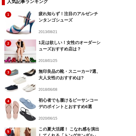
人気記事ランキング
疲れ知らず！注目のアルゼンチ
1
ンタンゴシューズ
2013/08/21
1足は欲しい！女性のオーダーシ
2
ューズおすすめ店は？
2018/01/25
無印良品の靴・スニーカー7選、
3
大人女性のおすすめは?
2018/06/08
初心者でも履けるビーサンコー
4
デのポイントとおすすめ6選
2020/06/15
この夏大活躍！ こなれ感を演出
5
してくれる「トングサンダル」