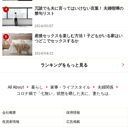
は咲良さん（32歳・仮名）。
冗談でも夫に言ってはいけない言葉！ 夫婦喧嘩の
4
禁句リスト
「一日中在宅だと、ずっと家の中でメールをチェックし
2024/05/07
ていて、オンオフが乱れがちです。だからこちらから声
産後セックスを楽しむ方法！子どもがいる家はい
をかけたり、アラームを鳴らしたりして、時間のメリハ
5
つどこでセックスするか
リをつけやすくしています。18時以降はパソコンを閉じ
て、夕飯前に一緒に近所をウォーキング。夫の運動不足
2024/04/22
解消と私のダイエット、夫婦のコミュニケーションタイ
ランキングをもっと見る
ムの確保の一石三鳥です」
>
>
>
>
All About
暮らし
家事・ライフスタイル
夫婦関係
妻の自宅居酒屋で夫もハッピー
コロナ禍で「七無い」状態を晒した夫に、妻たちは…
「いろいろやったけど、一番喜んでくれたのは『自宅居
酒屋』」と笑うのは花さん（38歳・仮名）。
会社概要
採用情報
投資家情報
広告掲載