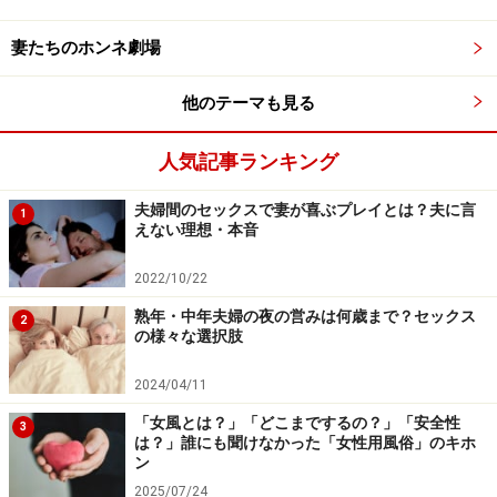
プ。仕事中に、部下に教えてもらうとか、お客さんにお
詫びするとか、そんなことを家族がいるリビングでやる
妻たちのホンネ劇場
なんて絶対に辛いはずです。だから、家の中に【専用仕
事スペース】を作ってあげました」
他のテーマも見る
「今まで机のなかった夫婦のベッドルームの一角に組み
人気記事ランキング
立て式のパソコンラックと椅子を設置し、狭いながらも
夫婦間のセックスで妻が喜ぶプレイとは？夫に言
1
パソコンができるスペースができました。そこなら、パ
えない理想・本音
ソコンや書類を広げっぱなしでも大丈夫。ドアを閉めれ
2022/10/22
ば電話やウェブ会議の声もリビングまで聞こえてきませ
ん。一人になれる空間は、仕事時間以外でもくつろげる
熟年・中年夫婦の夜の営みは何歳まで？セックス
2
の様々な選択肢
みたいで、夫のイライラが目に見えて減りました」
2024/04/11
「女風とは？」「どこまでするの？」「安全性
3
乱れがちな生活リズムを整えて一石三鳥
は？」誰にも聞けなかった「女性用風俗」のキホ
ン
「生活のリズムを作ってあげるといいですよ」というの
2025/07/24