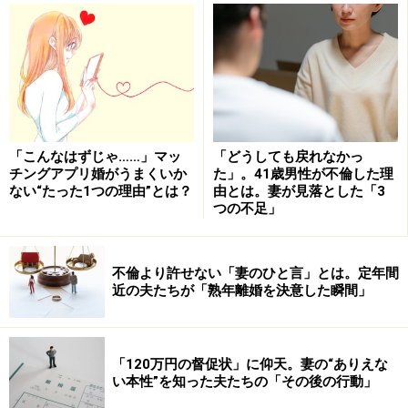
「このままではコロナ・リストラがありそう」
「会社の業績悪化でボーナスは無しかも……」
といった雇用や収入の悩み、また
「こんなはずじゃ……」マッ
「どうしても戻れなかっ
「自宅の椅子で仕事をしていると腰が痛い」
チングアプリ婚がうまくいか
た」。41歳男性が不倫した理
ない“たった1つの理由”とは？
由とは。妻が見落とした「3
「運動不足で体重が増えた」
つの不足」
「毎日、家族全員が狭い家の中にいるのはストレス」
「たまには飲み屋で気晴らししたい」
不倫より許せない「妻のひと言」とは。定年間
近の夫たちが「熟年離婚を決意した瞬間」
といった、日々の暮らしの悩みまで様々なネガティブ要
因が周囲にあります。印象に残ったのは、ビデオ会議の
初期設定がわからず、同じマンションに住む後輩のうち
「120万円の督促状」に仰天。妻の“ありえな
をやむなく訪問して教えてもらい、ひんしゅくを買った
い本性”を知った夫たちの「その後の行動」
ひと。妻にもあきれられ、「仕事できないパパ」のレッ