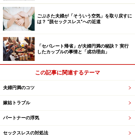
テルを貼られて肩身が狭いそうです。
ごぶさた夫婦が「そういう空気」を取り戻すに
は？ “脱セックスレス”への近道
そんな中で、ITスキルがない、人望がない、居場所がな
い、未来が見えない、安心できない、健康的じゃない、
息抜きの場がない、という「七無い」状態の夫をどうや
「セパレート帰省」が夫婦円満の秘訣？ 実行
って元気にしたらいいのか？ 妻の皆さんの工夫を伺って
したカップルの事情と「成功理由」
みました。
この記事に関連するテーマ
プライドの高い夫には仕事スペースを完備
夫婦円満のコツ
「まずは居場所を作ってあげるのが一番」というのは琴
美さん（43歳・仮名）。
嫁姑トラブル
パートナーの浮気
「うちの夫はもともとプライドが高く、自分ができない
こと、失敗することは絶対に家族に見せたくないタイ
セックスレスの対処法