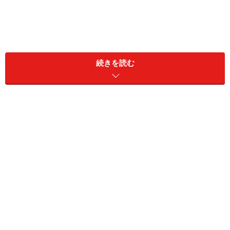
続きを読む
そんな中、目立つのが世の夫たちの元気のなさ。在宅勤
務で通勤が無くなり、ハッピーかと思いきや、自宅での
不慣れなテレワークに、ストレスをためている方が多い
ようです。
「なぜか仕事中に頻繁に通信が切れて、イライラする」
「VPN接続ができなくて、部下に頭を下げて電話で教え
てもらった」
「ウェブ会議に私服のトレーナー姿で出席したら、若手
社員にいじられた」