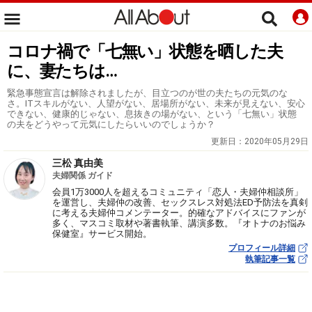
コロナ禍で「七無い」状態を晒した夫
に、妻たちは…
緊急事態宣言は解除されましたが、目立つのが世の夫たちの元気のな
さ。ITスキルがない、人望がない、居場所がない、未来が見えない、安心
できない、健康的じゃない、息抜きの場がない、という「七無い」状態
の夫をどうやって元気にしたらいいのでしょうか？
更新日：
2020年05月29日
三松 真由美
夫婦関係 ガイド
会員1万3000人を超えるコミュニティ「恋人・夫婦仲相談所」
を運営し、夫婦仲の改善、セックスレス対処法ED予防法を真剣
に考える夫婦仲コメンテーター。的確なアドバイスにファンが
多く、マスコミ取材や著書執筆、講演多数。『オトナのお悩み
保健室』サービス開始。
プロフィール詳細
執筆記事一覧