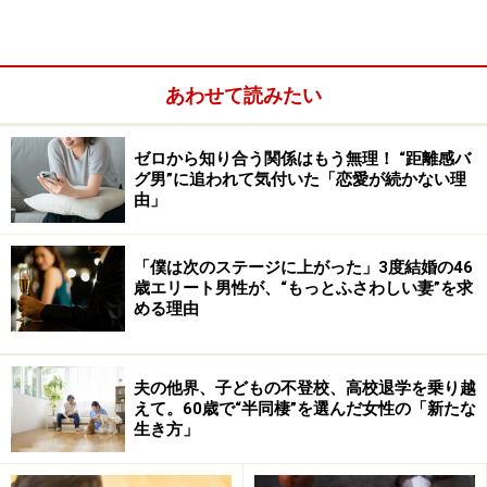
く。だが、そのことにサトエさんは恐怖感を覚えた。い
つかは彼と別れなくてはいけなくなるはず。そのときに
自分が立ち直れなくなるほど惚れ込んではいけない。そ
あわせて読みたい
んな自制心が働いた。
ゼロから知り合う関係はもう無理！ “距離感バ
「だから完全に私のすべてを彼に明け渡すようなことは
グ男”に追われて気付いた「恋愛が続かない理
しなかったつもり。それが彼から見たら、どこかミステ
由」
リアスだったんでしょうか、彼のほうの情熱がどんどん
強くなっていきました」
「僕は次のステージに上がった」3度結婚の46
歳エリート男性が、“もっとふさわしい妻”を求
める理由
うれしいけれど怖い。楽しいけれど不安。そんな状況だ
ったようだ。
夫の他界、子どもの不登校、高校退学を乗り越
えて。60歳で“半同棲”を選んだ女性の「新たな
生き方」
女性の影が……身を退かなければいけない