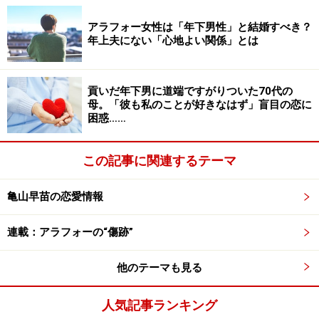
「そんなとき、仕事のつきあいで飲み会に出席すること
アラフォー女性は「年下男性」と結婚すべき？
年上夫にない「心地よい関係」とは
になって繁華街を歩いていたら、彼が若い女性と一緒に
いたんです。彼女のほうが彼を見上げながら話している
のを見かけたんですが、体の接触はないものの、かなり
貢いだ年下男に道端ですがりついた70代の
親しそうな雰囲気でした」
母。「彼も私のことが好きなはず」盲目の恋に
困惑……
彼女は急に気分が悪くなり、飲み会をする店に着くなり
この記事に関連するテーマ
トイレで吐いてしまったという。それほどショックだっ
たのだろう。別れが近づいている、自分が決断しなけれ
亀山早苗の恋愛情報
ばいけないと思い込んだ。
連載：アラフォーの“傷跡”
「早く別れを言わなくてはと思いながら、なかなか言え
ずに今に至っています。最近は、コロナウイルスの影響
他のテーマも見る
でほとんど会えていないんですが、これを機会にこのま
ま疎遠になればいいんだと思うようにしています。彼は
人気記事ランキング