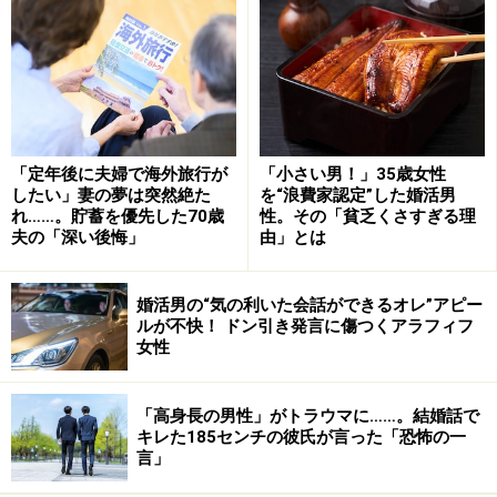
ところがここ1年ほど、彼女は体調に変化を感じるよう
になった。非常に健康だったのに頭痛やめまいに襲われ
るようになり、感情も不安定になっていく。更年期だと
感じたサトエさんは婦人科にかかった。
「やはりそろそろ更年期ということで、微妙な体調不良
「定年後に夫婦で海外旅行が
「小さい男！」35歳女性
が続きました。そんなとき、彼が私と一緒にいるのにス
したい」妻の夢は突然絶た
を“浪費家認定”した婚活男
れ……。貯蓄を優先した70歳
性。その「貧乏くさすぎる理
マホをいじったり、心ここにあらずという状態だった
夫の「深い後悔」
由」とは
り。他に好きな女性ができたんじゃないかと疑いまし
た。そう思うと、彼との関係を壊したくないという気持
婚活男の“気の利いた会話ができるオレ”アピー
ちがものすごく強くなって。自分で思っているよりずっ
ルが不快！ ドン引き発言に傷つくアラフィフ
と彼を好きになっていたんだと思います」
女性
彼への気持ちが募るほど、本当は別れたほうがいいんだ
「高身長の男性」がトラウマに……。結婚話で
という気持ちも強くなる。サトエさんは葛藤し、苦しん
キレた185センチの彼氏が言った「恐怖の一
言」
だ。