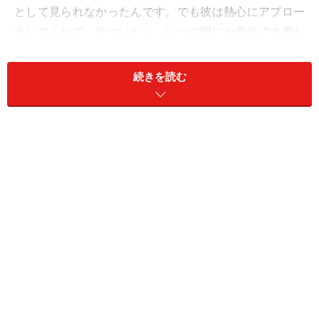
として見られなかったんです。でも彼は熱心にアプロー
チしてくれて。気づいたら、いつの間にか身近で大事な
人になっていました」
続きを読む
おずおずとつきあい始めたサトエさんだが、彼との時間
はとても居心地のいいものだった。彼にくっついてクラ
ブにも行ってみた。サトエさんの大好きな昔のフランス
映画を見せると彼は素直に感動した。お互いの文化を取
り込んで、世界が広がっていくような感覚があった。
「ジェネレーションギャップはありました。でもそれが
楽しいと思えたのは、彼が私の年齢をそのまま受け入れ
てくれたから。年の差を感じない、というのではなく
て、年の差があるから楽しい関係にしてくれたんです」
つきあううちに、どんどん彼のことが好きになってい