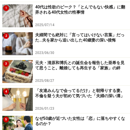
毎日メッセージをくれたり電話をくれたりするので、決
40代は性欲のピーク？「とんでもない快感」に翻
断が鈍るのですが」
1
弄される40代女性の性事情
彼が一緒に歩いていた女性のことは、結局、何も聞いて
2025/07/14
いない。ただ、自分が50歳を目前にして、やはり30代前
夫婦間でも絶対に「言ってはいけない言葉」だっ
2
た…夫を家から追い出した40歳妻の深い後悔
半の彼を縛りつけてはいけないと思うとサトエさんは震
えるような声で言った。
2023/06/30
元夫・清原和博氏との誕生会を報告した亜希を見
3
更年期を迎えて、精神的、肉体的、そして容貌的にも完
て思うこと。離婚しても再生する「家族」の絆
全に自信を失っているのだろう。彼の若さがつらくなる
2025/08/27
こともあるのかもしれない。
「友達みんなで会ってるだけ」と朝帰りする妻。
4
不倫を疑う夫が初めて気づいた「夫婦の深い溝」
「この年で別れるのも苦しいけど、決断は自分からと最
初に決めたはず。そう自分に言い聞かせています」
2026/01/23
なぜ50歳が近づいた女性は「恋」に落ちやすくな
5
それが大人の女性としての彼女の矜恃なのではないだろ
るのか？