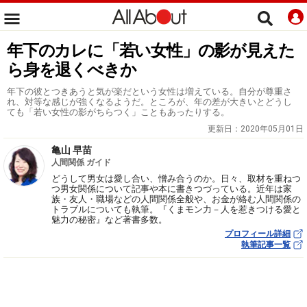
年下のカレに「若い女性」の影が見えた
ら身を退くべきか
年下の彼とつきあうと気が楽だという女性は増えている。自分が尊重さ
れ、対等な感じが強くなるようだ。ところが、年の差が大きいとどうし
ても「若い女性の影がちらつく」こともあったりする。
更新日：
2020年05月01日
亀山 早苗
人間関係 ガイド
どうして男女は愛し合い、憎み合うのか。日々、取材を重ねつ
つ男女関係について記事や本に書きつづっている。近年は家
族・友人・職場などの人間関係全般や、お金が絡む人間関係の
トラブルについても執筆。『くまモン力－人を惹きつける愛と
魅力の秘密』など著書多数。
プロフィール詳細
執筆記事一覧