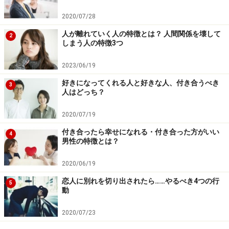
それだと、せっかくいい友達になれるかもしれない相手
2020/07/28
とも、いい関係になれないでしょう。いい友達は、人生
人が離れていく人の特徴とは？ 人間関係を壊して
にとって大切なものです。その素敵なチャンスを自ら壊
2
しまう人の特徴3つ
してしまっているんですよね。
2023/06/19
好きになってくれる人と好きな人、付き合うべき
3
損得勘定から抜け出すには？
人はどっち？
損得勘定から抜け出すために大切なことは、「人を利用
2020/07/19
しなくても、自分は豊かになれるのだ」と自信を持つこ
付き合ったら幸せになれる・付き合った方がいい
4
男性の特徴とは？
とです。別に社会的地位の高い友達がいなくても、また
友達をお客さんにしなくても、自分は人を利用する必要
2020/06/19
なく、豊かになる力があると信じることが大切なので
恋人に別れを切り出されたら……やるべき4つの行
5
す。
動
2020/07/23
更に言えば、損得勘定が働く人は、「自分は得したい」