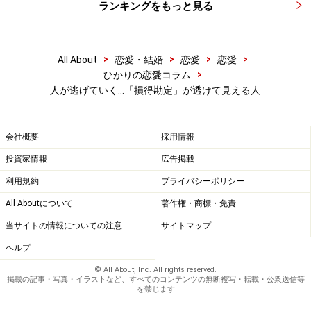
だけではなく、「損したくない」と思っていることも多
ランキングをもっと見る
いものです。
でも、人付き合いというのは、「自分よりも相手に得を
>
>
>
>
All About
恋愛・結婚
恋愛
恋愛
>
ひかりの恋愛コラム
させること」の方が、結果的に自分が得することも多い
人が逃げていく…「損得勘定」が透けて見える人
ものです。相手に好かれたら「また会いたい」と思われ
やすくなります。「自分を好きでいてくれる人を増やす
こと」というのは、「自分の味方を増やすこと」でもあ
会社概要
採用情報
ります。だから、いい友達がいる人ほど、窮地に陥った
投資家情報
広告掲載
ときには、友達が無償の愛を持って助けてくれることも
利用規約
プライバシーポリシー
あるでしょう。
All Aboutについて
著作権・商標・免責
当サイトの情報についての注意
サイトマップ
あなたは自分がトラブルに陥った時に、スーッと離れて
ヘルプ
いってしまう損得勘定だけで結びついている友達（とい
© All About, Inc. All rights reserved.
う名の知り合い）と、親身になって相談に乗ってくれる
掲載の記事・写真・イラストなど、すべてのコンテンツの無断複写・転載・公衆送信等
を禁じます
友達、どっちが欲しいですか？ どっちがいる人生の方が