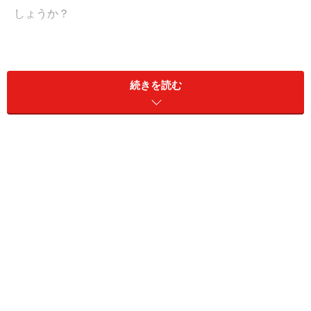
しょうか？
できていないこと1：分け隔てなく人と付き
続きを読む
合えない
損得勘定がある人は、「自分にメリットのある人」とし
か付き合いません。逆に、メリットを感じない相手に対
しては、邪険に扱うことすらあるでしょう。
そういう人は、社会的地位がある人に対しては食いつき
ます。その人の人柄よりも、職業ばかりを見て、付き合
うのです。それは、「こんな社会的地位のある人と友達
である」ということが、彼女（彼）にとって、“自分の魅
力を上げてくれる武器”になるからです。