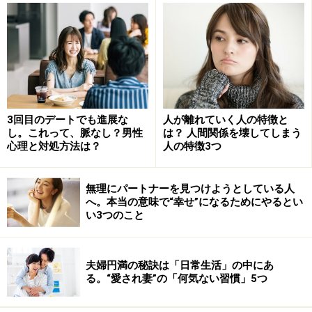
そういう相手は、あなたと付き合うことにメリットを感
じなくなったら、表向きは友達のフリをしていても、会
えなくなってしまうことも多いでしょう。だから、転職
をしたり、社会的地位を失ったりすると、友達だと思っ
ていた人が、周りからいなくなることが多いのです。
本当の友達付き合いというのは、「自分の損得は関係な
3回目のデートでも進展な
人が離れていく人の特徴と
し。これって、脈なし？男性
は？ 人間関係を壊してしまう
く、相手の幸せを願うこと」でもあります。その愛情が
心理と対処方法は？
人の特徴3つ
伝わるからこそ、相手も自分を大切にしてくれることが
あるのです。そんな相手が1人でもいたら、心はより豊
無理にパートナーを見つけようとしている人
かになるものなんですよね。
へ。本当の意味で“幸せ”になるためにやるとい
い3つのこと
できていないこと2：無償で大切な相手に奉
夫婦円満の秘訣は「日常生活」の中にあ
仕すること
る。“愛され妻”の「何気ない習慣」5つ
損得勘定がある人は、相手にしてあげる行為の多くに、