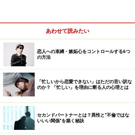
あわせて読みたい
恋人への束縛・嫉妬心をコントロールする6つ
の方法
「忙しいから恋愛できない」はただの言い訳な
のか？ 「忙しい」を理由に断る人の心理とは
でも基本、人付き合いは「類は友を呼ぶもの」なので、
自分にメリットがあると思っている相手も、同じく「こ
の人と付き合うと、自分が得をする」と考えて付き合っ
セカンドパートナーとは？異性と“不倫ではな
ていることも多いものです。
いいい関係”を築く秘訣