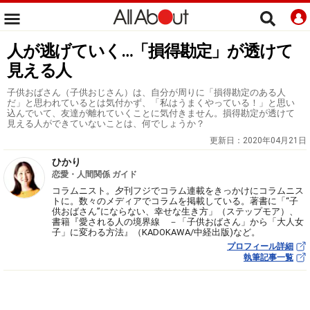
人が逃げていく…「損得勘定」が透けて
見える人
子供おばさん（子供おじさん）は、自分が周りに「損得勘定のある人
だ」と思われているとは気付かず、「私はうまくやっている！」と思い
込んでいて、友達が離れていくことに気付きません。​損得勘定が透けて
見える人ができていないことは、何でしょうか？
更新日：
2020年04月21日
ひかり
恋愛・人間関係 ガイド
コラムニスト。夕刊フジでコラム連載をきっかけにコラムニス
トに。数々のメディアでコラムを掲載している。著書に「“子
供おばさん”にならない、幸せな生き方」（ステップモア）、
書籍『愛される人の境界線 －「子供おばさん」から「大人女
子」に変わる方法』（KADOKAWA/中経出版)など。
プロフィール詳細
執筆記事一覧