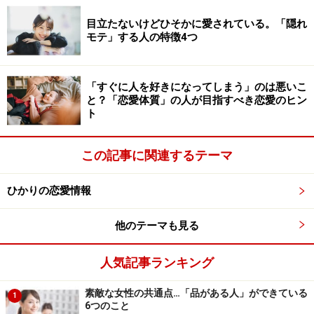
自分の利益がセットになっています。例えば、「この化
目立たないけどひそかに愛されている。「隠れ
粧品、いいよ」と薦める場合でも、それを相手が購入す
モテ」する人の特徴4つ
ることで、自分にも利益が生まれることが少なくありま
せん。例えば、ネットワークビジネスも、そういうもの
「すぐに人を好きになってしまう」のは悪いこ
ですよね。だから、やってしまうと友達を失うことが多
と？「恋愛体質」の人が目指すべき恋愛のヒン
いのです。
ト
「本当にいいものを紹介しているのだから、相手にとっ
この記事に関連するテーマ
てもメリットがあるし、もちろん自分にも利益は生まれ
るけど、時間と労力を使って紹介してあげたのだから、
ひかりの恋愛情報
win-winの関係だ」と考える人も少なくありません。で
他のテーマも見る
も、その感覚が相手とズレていたとしたら……相手は「友
達だと思っていたのに、お客さん（ターゲット）にされ
人気記事ランキング
ちゃった！」とがっかりしてしまうことは少なくないか
らです。
素敵な女性の共通点…「品がある人」ができている
1
6つのこと