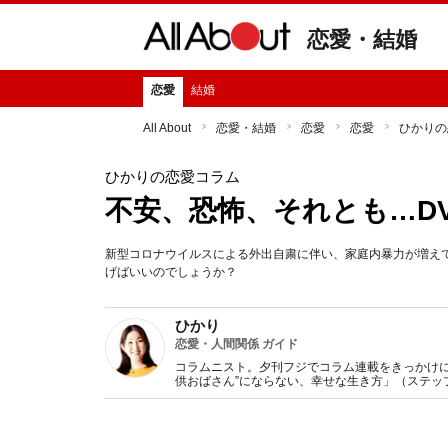
恋愛・結婚
恋愛
結婚
All About
恋愛・結婚
恋愛
恋愛
ひかりの
ひかりの恋愛コラム
不安、恐怖、それとも…D
新型コロナウイルスによる外出自粛に伴い、家庭内暴力が増えて
げばいいのでしょうか？
ひかり
恋愛・人間関係 ガイド
コラムニスト。夕刊フジでコラム連載をきっかけに
供おばさん”にならない、幸せな生き方」（ステッ
子」に変わる方法』（KADOKAWA/中経出版)など