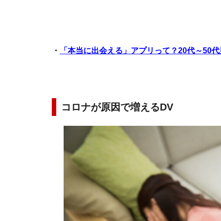
・
「本当に出会える」アプリって？20代～50
コロナが原因で増えるDV