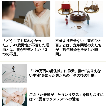
「どうしても戻れなかっ
不倫より許せない「妻のひと
た」。41歳男性が不倫した理
言」とは。定年間近の夫たち
由とは。妻が見落とした「3
が「熟年離婚を決意した瞬
つの不足」
間」
自衛策をとることでイライラせず笑顔でいられるのな
「120万円の督促状」に仰天。妻の“ありえな
ら、それもまた明るい食卓のためにはアリなのかもしれ
い本性”を知った夫たちの「その後の行動」
ません。
ごぶさた夫婦が「そういう空気」を取り戻すに
は？ “脱セックスレス”への近道
行動すべてを実況中継？ ナレーション夫