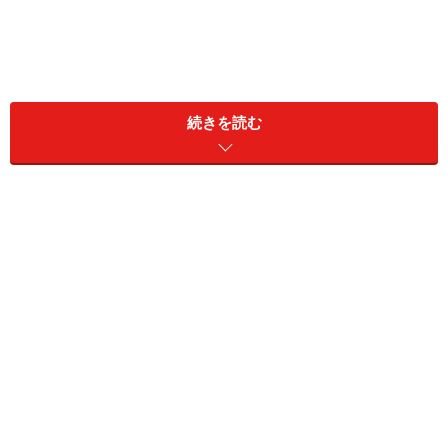
続きを読む
「この時期は毎日、まず早朝の夫のくしゃみ5連発で起
こされます。花粉症とはいえ、くしゃみの音がハンパな
いんです。叫ぶような声で『ハクショーーーン!! くそー
ー』と5連発。そもそも自分のくしゃみに、自分で『く
そー』って悔しがるのが、全く意味わかりません」