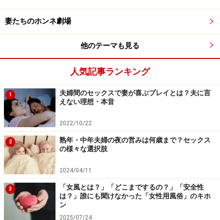
です。R-1にでも出れば？って、いつか言おうと思って
妻たちのホンネ劇場
います」
他のテーマも見る
たかが音、されど音。家庭内のプチストレスは、意外に
こんなことの積み重ねかもしれません。自衛手段をとる
人気記事ランキング
だけでなく、一度きちんと、パートナーと向き合い、ス
トレスになっていることを伝えてみると改善策が見える
夫婦間のセックスで妻が喜ぶプレイとは？夫に言
1
えない理想・本音
場合もあります。
2022/10/22
逆に「お前のイビキだって轟音だ」と返され、喧嘩にな
熟年・中年夫婦の夜の営みは何歳まで？セックス
2
るかもしれませんが、お互いのストレスを知らせるとい
の様々な選択肢
う意味で、「夫婦音会議」には意義があります。
2024/04/11
「女風とは？」「どこまでするの？」「安全性
【関連記事】
3
は？」誰にも聞けなかった「女性用風俗」のキホ
ン
旦那と一緒に家にいるのがストレス・苦痛な「夫源
2025/07/24