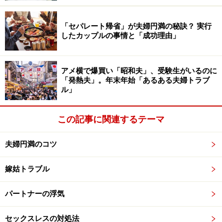
「うちはナレーション夫です」というのは美里さん（仮
名・46歳）。
「セパレート帰省」が夫婦円満の秘訣？ 実行
したカップルの事情と「成功理由」
何か行動を起こす前には「よしっ、今から歯磨きしよう
っ」などと宣言。かと思うと「腹が減ったな。でも今何
アメ横で爆買い「昭和夫」、受験生がいるのに
か食べると、もうすぐ夕飯だからな。だけど何も腹に入
「発熱夫」。年末年始「あるある夫婦トラブ
ル」
れないと胃が痛くなるからヨーグルトだけ食べようか
な」と、冷蔵庫の前で自分の気持ちの迷いを実況中継。
この記事に関連するテーマ
さらにはスマホのゲームをやりながら「あれ？ マジか」
「なんでー！」「そうきたか、勘弁してくださいよう」
夫婦円満のコツ
などと、相手がいるかのようにしゃべりっぱなし。
嫁姑トラブル
「最初は、話しかけられているのかと思って『どうした
の？』とリアクションしていたのですが、最近はガン無
パートナーの浮気
視です。でもリアクションが欲しいのか、なおさら独り
言が増えて、もはや一人コントをしているピン芸人状態
セックスレスの対処法