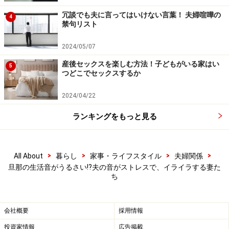
病」…対処方法とは
冗談でも夫に言ってはいけない言葉！ 夫婦喧嘩の
旦那がストレス…「夫に期待しない」など5つの解消
4
禁句リスト
方法
2024/05/07
だんなにイライラしたときの対処法……キレない妻は
こっそり実践
産後セックスを楽しむ方法！子どもがいる家はい
5
つどこでセックスするか
小さな言葉で大きな変化！夫の心に響く声かけのコ
ツ
2024/04/22
「夫源病」の危険度チェックシート！ 旦那が体調不
ランキングをもっと見る
良の原因・対処法
※記事内容は執筆時点のものです。最新の内容をご確認くださ
>
>
>
>
All About
暮らし
家事・ライフスタイル
夫婦関係
い。
旦那の生活音がうるさい⁉︎夫の音がストレスで、イライラする妻た
ち
【編集部おすすめの購入サイト】
会社概要
採用情報
Amazonで夫婦関係の書籍をチェック！
投資家情報
広告掲載