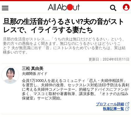
旦那の生活音がうるさい⁉︎夫の音がスト
レスで、イライラする妻たち
旦那の生活音がストレス……「うちの夫は無口だけどうるさい」という、
妻の方々の愚痴をよく聞きます。無口なのにうるさいとはどういうこ
と？ 夫が無意識に出す「音」にストレスをためている妻たちは、実は結
構多いのです。
更新日：
2024年03月11日
三松 真由美
夫婦関係 ガイド
会員1万3000人を超えるコミュニティ「恋人・夫婦仲相談所」
を運営し、夫婦仲の改善、セックスレス対処法ED予防法を真剣
に考える夫婦仲コメンテーター。的確なアドバイスにファンが
多く、マスコミ取材や著書執筆、講演多数。『オトナのお悩み
保健室』サービス開始。
プロフィール詳細
執筆記事一覧