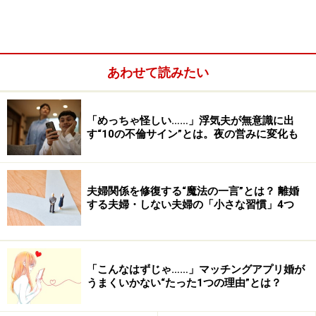
そんな美波さんの自衛手段はワイヤレスイヤホン。セミ
ロングの髪のため、イヤホンを耳に差し込んだままでも
目立たず、好きなクラッシック音楽をずっと流している
のだそうです。この一人BGMが最も役に立つのは食事の
あわせて読みたい
時。
「最近はASMRや音フェチ動画が流行っていますが、う
「めっちゃ怪しい……」浮気夫が無意識に出
す“10の不倫サイン”とは。夜の営みに変化も
ちの夫の咀嚼音は心地いいどころか聞いているとイライ
ラしてきます。食器を置く動作も雑でガチャガチャうる
さいし、ダメ押しは食後の『ゲーッ』という大きな音の
夫婦関係を修復する“魔法の一言”とは？ 離婚
ゲップ。もう、不快感MAXです。食事中のイヤホンに最
する夫婦・しない夫婦の「小さな習慣」4つ
初は抵抗があったけど、自分が美味しく食べるための自
衛策と割り切っています。話しかけられた時だけ『え？
何？』と聞き返せば、ほぼ会話も問題ないです」
「こんなはずじゃ……」マッチングアプリ婚が
うまくいかない“たった1つの理由”とは？