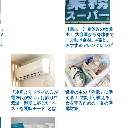
っ
【業スー】夏休みの救世
？
主！ 大容量から冷凍まで
つ
「お助け食材」4選と、
か
おすすめアレンジレシピ
「冷房よりドライの方が
猛暑の中の「停電」に備
電気代が安い」は誤り!?
える！ 防災士が教える、
気温・湿度に応じた“ベ
命を守るための「夏の停
ストな運転モード”とは
電対策」