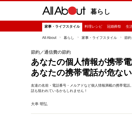
暮らし
家事・ライフスタイル
料理レシピ
冠婚葬祭
生
All About
暮らし
家事・ライフスタイル
節約
節約
／通信費の節約
あなたの個人情報が携帯
あなたの携帯電話が危ない!
友達の名前・電話番号・メルアドなど個人情報満載の携帯電話
話も狙われているかもしれません！
大串 明弘