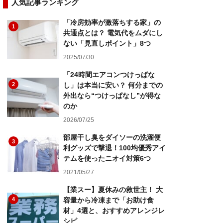
人気記事ランキング
「冷房効率が激落ちする家」の
1
共通点とは？ 電気代をムダにし
ない「見直しポイント」8つ
2025/07/30
「24時間エアコンつけっぱな
2
し」は本当に安い？ 何分までの
外出なら“つけっぱなし”が得な
のか
2026/07/25
部屋干し臭をダイソーの洗濯便
3
利グッズで撃退！100均優秀アイ
テムを使ったニオイ対策6つ
2021/05/27
【業スー】夏休みの救世主！ 大
4
容量から冷凍まで「お助け食
材」4選と、おすすめアレンジレ
シピ