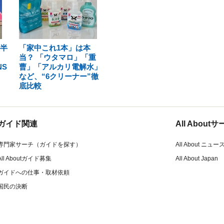
上半
「家中これ1本」は本
！
当？ 「ウタマロ」「重
S
曹」「アルカリ電解水」
など、“6クリーナー”徹
底比較
ガイド関連
All Abou
専門家サーチ（ガイドを探す）
All About ニュー
All Aboutガイド募集
All About Japan
ガイドへの仕事・取材依頼
国民の決断