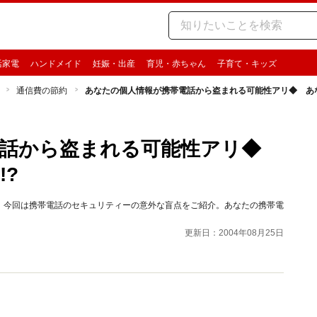
活家電
ハンドメイド
妊娠・出産
育児・赤ちゃん
子育て・キッズ
通信費の節約
あなたの個人情報が携帯電話から盗まれる可能性アリ◆ あな
電話から盗まれる可能性アリ◆
?
。今回は携帯電話のセキュリティーの意外な盲点をご紹介。あなたの携帯電
更新日：2004年08月25日