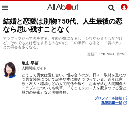
結婚と恋愛は別物!? 50代、人生最後の恋
なら思い残すことなく
アラフィフだって恋をする。年齢が気になるし、シワやシミも心配だけ
ど、それでも人は恋をするものなのだ。この年代になると、「昔の男」
との再会も多くなる。
更新日：
2019年10月25日
亀山 早苗
人間関係 ガイド
どうして男女は愛し合い、憎み合うのか。日々、取材を重ねつ
つ男女関係について記事や本に書きつづっている。近年は家
族・友人・職場などの人間関係全般や、お金が絡む人間関係の
トラブルについても執筆。『くまモン力－人を惹きつける愛と
魅力の秘密』など著書多数。
プロフィール詳細
執筆記事一覧