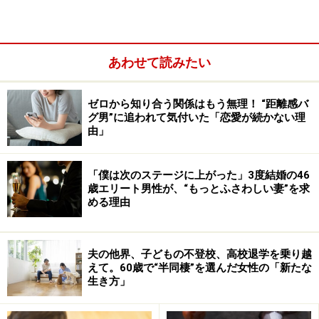
あわせて読みたい
ゼロから知り合う関係はもう無理！ “距離感バ
当時大学生の長女と専門学校生の長男が、おしゃれをし
グ男”に追われて気付いた「恋愛が続かない理
た母親を送り出してくれたという。
由」
「夫とは仲が悪いわけではないけど、まあ、もう家族で
「僕は次のステージに上がった」3度結婚の46
すから。ふたりで出かけるなんてことも親戚の集まり以
歳エリート男性が、“もっとふさわしい妻”を求
める理由
外にはないですねえ。友だちの中には、夫婦で近所のカ
フェに行くなんていう人も稀にいますが、例外的存在で
すね、そういう夫婦は」
夫の他界、子どもの不登校、高校退学を乗り越
えて。60歳で“半同棲”を選んだ女性の「新たな
生き方」
クラス会に行ってみると、みんな年をとっていたが、自
分もそうなのだと合点がいった。それなのにしゃべった