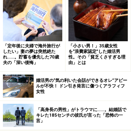
瞬間、全員が高校生に戻っていた。
「楽しかったなあ。何十年も会ってないのに、何でも言
いたいことが言えるんですよ。高校生当時より私なん
て、ずっと気楽に男子とも話せた。好きだった彼には、
私、昔、好きだったのよと言っちゃいました。みんなが
「定年後に夫婦で海外旅行が
「小さい男！」35歳女性
『知ってたよ』なんて言ってくれて」
したい」妻の夢は突然絶た
を“浪費家認定”した婚活男
れ……。貯蓄を優先した70歳
性。その「貧乏くさすぎる理
夫の「深い後悔」
由」とは
まだ心の柔らかい10代後半をともに過ごした友人たちと
は、30年たっても素でつきあうことができるのだろう。
婚活男の“気の利いた会話ができるオレ”アピー
ルが不快！ ドン引き発言に傷つくアラフィフ
女性
「もちろん、そんなところで恋愛感情が再燃するわけで
もありません。だから二次会が終わって、三々五々散っ
ていくときに彼に『あと一杯だけ、ふたりでどう？』と
「高身長の男性」がトラウマに……。結婚話で
キレた185センチの彼氏が言った「恐怖の一
言われて、気軽についていきました」
言」