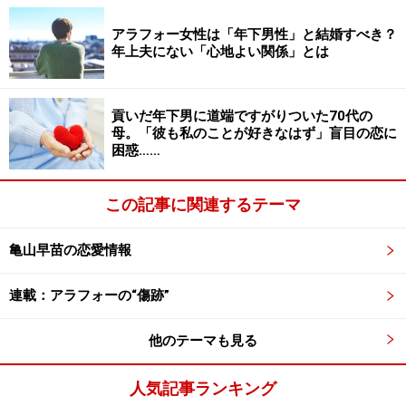
アラフォー女性は「年下男性」と結婚すべき？
年上夫にない「心地よい関係」とは
バーで酔ってくどかれて
バーでふたりで再会を祝した。
貢いだ年下男に道端ですがりついた70代の
母。「彼も私のことが好きなはず」盲目の恋に
「ふだんお酒なんて飲まないから、けっこう酔っていま
困惑……
したね、私。彼は『ユイちゃんが、こんなに大人のいい
女になっているとは』なんて言い出したときも、なに言
この記事に関連するテーマ
ってるのよと笑い飛ばしてた。でもユイちゃんって言わ
れたのはうれしかったですね。高校時代の仲間ならで
亀山早苗の恋愛情報
は」
連載：アラフォーの“傷跡”
店を出たとき、ふらっとしたユイコさんを彼が支えてく
他のテーマも見る
れた。その手の“確かさ”に彼女はドキッとした。しっか
り自分を支えてくれる意志的な手を感じたのだという。
人気記事ランキング