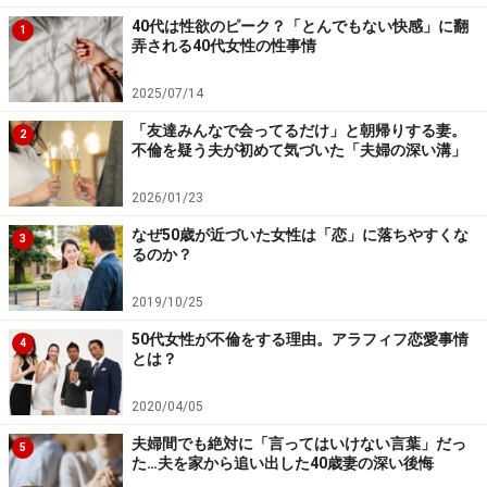
「彼が私に好意をもってくれていると感じました。私は
40代は性欲のピーク？「とんでもない快感」に翻
1
弄される40代女性の性事情
この手にもっと支えられたいとも思った。彼がそのまま
私を抱きしめてくれたとき、体から力が抜けました。い
2025/07/14
い年して路上で抱き合って、キスまでしてしまったんで
「友達みんなで会ってるだけ」と朝帰りする妻。
2
す」
不倫を疑う夫が初めて気づいた「夫婦の深い溝」
2026/01/23
40代後半にもなってはしたない、非常識だと思う人もい
るだろう。だが、恋は人を子どもにするし、愚かにもす
なぜ50歳が近づいた女性は「恋」に落ちやすくな
3
るのか？
る。路上ではしゃいでキスするなんてバカげたことは、
むしろ「大人」でないとできないのかもしれない。
2019/10/25
50代女性が不倫をする理由。アラフィフ恋愛事情
4
「無謀なことができる自分に酔っていたのかなあ。でも
とは？
それが楽しくて、そこから彼とはときどき食事をしたり
2020/04/05
していました。もっと深い関係になるつもりはなかった
夫婦間でも絶対に「言ってはいけない言葉」だっ
んです。でもクラス会から半年後くらいかなあ、彼が出
5
た…夫を家から追い出した40歳妻の深い後悔
張で2週間ほど海外に行っていたことがあって。その