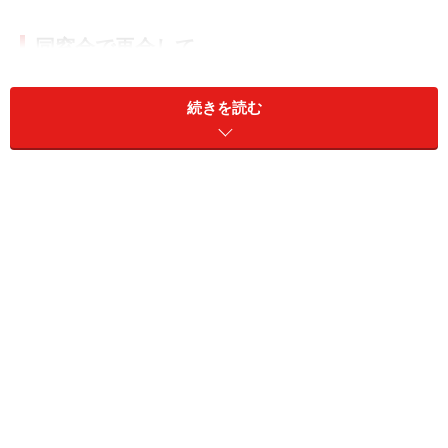
同窓会で再会して
「よくある話かもしれません。私と彼とは高校の同級生
続きを読む
でした。高校を卒業して30年という節目で久々にクラス
会があって、そこで彼と再会したんです」
ユイコさん（51歳）は、少し遠くを見るような目をしな
がらそう言った。昔好きだった彼もやって来ると聞き、
ユイコさんはいつもよりおしゃれをして出かけた。