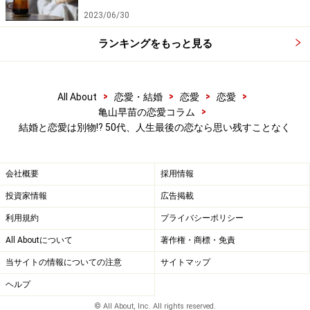
間、とても寂しかったし、あまり治安のよくない場所だ
2023/06/30
ったので、彼のことが心配でした」
ランキングをもっと見る
半世紀も生きてくると、昨日まで元気だった人がふいに
この世からいなくなるという経験もしている。会いたい
>
>
>
>
All About
恋愛・結婚
恋愛
恋愛
人には会っておかないと、次はないかもしれないと思う
>
亀山早苗の恋愛コラム
結婚と恋愛は別物!? 50代、人生最後の恋なら思い残すことなく
ようになるのだ。
「彼が帰国して連絡をくれたとき、本当にほっとしまし
会社概要
採用情報
た。同じことを考えていたんでしょうか、次に会ったと
投資家情報
広告掲載
き、彼がホテルを予約していてくれたんです。でも50歳
利用規約
プライバシーポリシー
を迎えたとき、やっぱり別れたほうがいいのかと揺れま
All Aboutについて
著作権・商標・免責
した。“いい年して”という言葉が頭から離れなかった。
当サイトの情報についての注意
サイトマップ
彼にそう言ったら、“いい年だからしたいことをしよう
よ”って。それもそうねと答えました」
ヘルプ
© All About, Inc. All rights reserved.