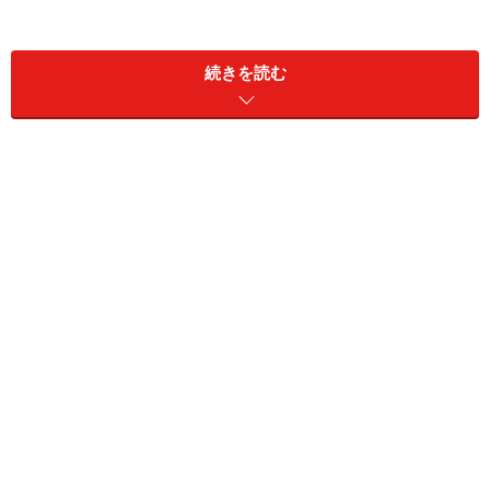
ると思います。とはいえ、その場の流れで何となく……と
いうような、ムダ遣いを防ぐ方法を考える必要があるの
続きを読む
ではないでしょうか？
無料で過ごせるお気に入りの場所を見つけ
る
そこで、お金をかけずに過ごせる休憩場所を提案したい
と思います。場所にもよりますが図書館等の公共施設で
休む、デパートの休憩スペースやホテルラウンジの休憩
スペースで休むのがおすすめです。