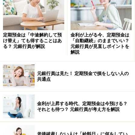
お金を貯めるという目標を掲げている人の多くが、しっ
かりとお金の管理を実践しています。常日頃から必要以
上のお金を持ち歩かず、必要な都度、銀行から引き出し
て使っていることが多いようです。
定期預金は「中途解約して預
金利が上がる今、定期預金は
け替え」ても得することはあ
「自動継続」のままでいい？
これはとても良いことなのですが、なかには週末になる
る？ 元銀行員が解説
元銀行員が見直しポイントを
解説
とお金が足りなくなってしまい、ついコンビニなどで手
数料を払ってお金を引き出してしまうということがある
ようです。銀行にお金を預けても金利がほとんど付かな
元銀行員は見た！ 定期預金で損をしない人の
共通点
いこの時代に、支払手数料は大きなムダに！
金利が上昇する時代、定期預金は今預ける？
手数料無料のネット銀行を開設するのも一
それとも待つ？ 元銀行員が考え方を解説
案
急な出費に備えるには、可能であればコンビニで引き出
老後破産しない人は「給料日」に何をしてい
しても手数料がかからないネット銀行の口座を開設す