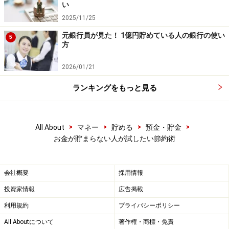
い
2025/11/25
元銀行員が見た！ 1億円貯めている人の銀行の使い
5
貯まらない原因を考えてみよう
方
そもそもお金が貯まらない、貯まりにくいというのは、
2026/01/21
ある程度のところまで貯まると一気に使ってしまう、急
ランキングをもっと見る
な出費で散財してしまうことが考えられます。
今一度、自分のライフプランやライススタイルを見直し
>
>
>
>
All About
マネー
貯める
預金・貯金
て、使ってもよいお金はいくらなのか？ どのようにお金
お金が貯まらない人が試したい節約術
を貯めていくのか？計画を立てることが大切です。
会社概要
採用情報
しかしながら、きっちりとお金の配分をしてしまうと、
投資家情報
広告掲載
慣れないうちはストレスになります。ストレスが溜まる
利用規約
プライバシーポリシー
と、衝動的にお金を使ってしまうこともあります。その
ためには、ガス抜きも大切。あらかじめ、ガス抜きで何
All Aboutについて
著作権・商標・免責