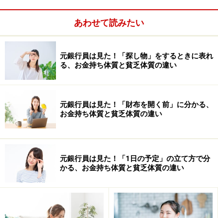
あわせて読みたい
元銀行員は見た！「探し物」をするときに表れ
る、お金持ち体質と貧乏体質の違い
元銀行員は見た！「財布を開く前」に分かる、
ホテルの休憩スペースは敷居が高いと思うかもしれませ
お金持ち体質と貧乏体質の違い
んが、宿泊している・していないに関わらず、休憩スペ
ースでゆっくりしている人は意外と多いのです。気後れ
せずに、覗いてみてください。
元銀行員は見た！「1日の予定」の立て方で分
かる、お金持ち体質と貧乏体質の違い
あるある2：お金が足りなくなり、つい
ATMで引き出してしまう