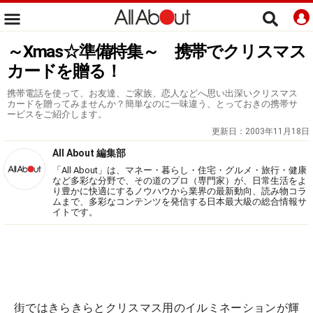
～Xmas☆準備特集～ 携帯でクリスマス
カードを贈る！
携帯電話を使って、お友達、ご家族、恋人などへ思い出深いクリスマス
カードを贈ってみませんか？簡単なのに一味違う、とっておきの携帯サ
ービスをご紹介します。
更新日：
2003年11月18日
All About 編集部
「All About」は、マネー・暮らし・住宅・グルメ・旅行・健康
など多彩な分野で、その道のプロ（専門家）が、日常生活をよ
り豊かに快適にするノウハウから業界の最新動向、読み物コラ
ムまで、多彩なコンテンツを発信する日本最大級の総合情報サ
イトです。
街ではきらきらとクリスマス用のイルミネーションが輝