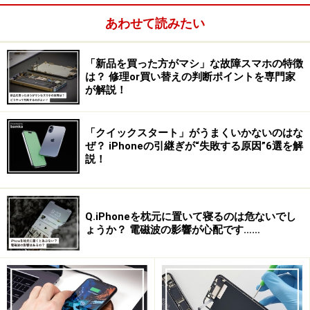
い → 東洋占い
あわせて読みたい
『メール診断メルポリ』iMenu →メニューリスト → 占い
→ 東洋占い → 診断・心理テスト
「新品を買った方がマシ」な故障スマホの特徴
は？ 修理or買い替えの判断ポイントを専門家
が解説！
ボーダフォンライブ！公式サイトからの申込みの場合
『恋心☆7つのトビラ』ボーダフォンライブ！→ メニュ
ーリスト → 占い → 心理・お悩み
「クイックスタート」がうまくいかないのはな
ぜ？ iPhoneの引継ぎが“失敗する原因”6選を解
説！
◆
「ボイスDAM」有名アーティストが演出するクリスマ
スカード
◆
Q.iPhoneを枕元に置いて寝るのは危ないでし
ょうか？ 電磁波の影響が心配です……
ｉモードの公式着信ボイスサイト「ボイスDAM」では、
会員向けの特別サービスとして、「お忘れ防止機能付 動
く!! Xmasカード キャンペーン」を展開します。これは、
携帯電話に向けたクリスマスカードの配信サービスです