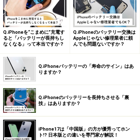
が、最大の特徴は、選んだアーティストの「メリークリ
スマス」というボイスとともに、動くクリスマスカード
と自分のメッセージが届くこと。また、今から申込みを
Q.iPhoneを“こまめに”充電す
Q.iPhoneのバッテリー交換は
しておけば、クリスマスイブの24日に確実に届けられる
ると「バッテリーが長持ちし
Appleじゃない修理業者に頼
というものです。
なくなる」って本当ですか？
んでも問題ないですか？
先着30万通限定のサービスなので、急ぎましょう！
Q.iPhoneバッテリーの「寿命のサイン」はあ
『ボイスDAM』ｉモード公式サイト
りますか？
iMenu →メニューリスト → 着信メロディ/カラオケ →
声/効果音/楽器
情報料：月額300円（税別・通信料は除く）
Q.iPhoneのバッテリーを長持ちさせる「裏
技」はありますか？
＜アーティスト一覧＞
東幹久、安達祐実、アラン・J、石田純一、大黒摩季、
iPhone17は「中国版」の方が優秀ってホン
大谷みつほ、風間トオル、川端竜太、北村総一朗、クリ
ト!? 日本版との違いを専門家が解説！
ス・ペプラー、郷ひろみ、小堺一機、沢松綾子、杉田あ