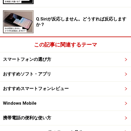
きひろ、関根勤、ZONE、武田久美子、玉置成実、玉木
宏、千葉真一、塚本高史、中村雅俊、西田ひかる、ビー
Q.Siriが反応しません。どうすれば反応します
チウィンズ、ブライアン・バートン・ルイス、ベッキ
か？
ー、別所哲也、MAX、松田悟志、眞野裕子、松村邦洋、
松本梨香、三浦理恵子、南美布、宮内佳奈子、モト冬
この記事に関連するテーマ
樹、薬丸裕英、矢部姉妹、山本淳一、ルー大柴、輪島功
一、渡辺裕之、華原朋美、佐藤竹善、中山忍、山下久美
スマートフォンの選び方
子
おすすめソフト・アプリ
>>
次ページでも
楽しい携帯向けクリスマスカード
を紹
介！
おすすめスマートフォンレビュー
※記事内容は執筆時点のものです。最新の内容をご確認くださ
Windows Mobile
い。
※機種やOSのバージョンによって画面表示、操作方法が異なる可
能性があります。
携帯電話の便利な使い方