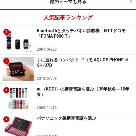
他のテーマも見る
次のページへ
1
/
2
人気記事ランキング
Bluetoothとタッチパネル搭載機 NTTドコモ
1
「FOMA F900iT」
2004/06/23
手に握れるコンパクト ドコモ AQUOS PHONE st
2
SH-07D
2012/07/08
au（KDDI）の携帯電話を選ぶ（09年秋冬～10年
3
春）
2009/11/16
パナソニック製携帯電話を選ぶ
4