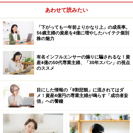
あわせて読みたい
「下がっても一年前よりかなり上」の成長率。
56歳主婦の資産を4億に増やしたハイテク個別
株の魅力
有名インフルエンサーの煽りに騙されるな！資
産4億の50代専業主婦、「30年スパン」の視点
のススメ
この日のゲストは、ファイナンシャルプランナーで、All
Aboutガイドでもある岩城みずほ氏や、確定拠出年金ア
目にした情報の「8割悲観」に流されてはダ
メ！資産4億円の専業主婦が鳴らす「成功者妄
ナリストの大江加代氏、経済評論家の山崎元氏、「ファ
信」への警鐘
ンド情報」編集長の岡田篤氏、日本経済新聞社編集委員
の田村正之氏など、著名人がずらり。また、投資に詳し
い方ならおなじみ、インデックス投資に詳しい人気ブロ
ガーの、虫取り小僧氏や、吊ら男氏、水瀬ケンイチ氏の