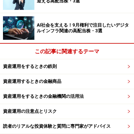
迎える高配当株・3選
AI社会を支える！9月権利で注目したいデジタ
ルインフラ関連の高配当株・3選
金融庁 総合政策局 総合政策課の今井氏によるつみたてNISA
制度説明
この記事に関連するテーマ
資産運用をするときの鉄則
資産運用するときの金融商品
ファイナンシャルプランナーの岩城氏による女性のためのマ
ネーセミナー
資産運用をするときの金融機関の活用法
資産運用の注意点とリスク
読者のリアルな投資体験と質問に専門家がアドバイス