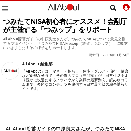
つみたてNISA初心者にオススメ！金融庁
が主催する「つみップ」をリポート
All About貯蓄ガイドの中原良太さんが、つみたてNISAについて意見交換
する交流イベント、「つみたてNISA Meetup（通称：つみップ）」に取材
にいきました！その様子をリポートします。
更新日：
2019年01月24日
All About 編集部
「All About」は、マネー・暮らし・住宅・グルメ・旅行・健康
など多彩な分野で、その道のプロ（専門家）が、日常生活をよ
り豊かに快適にするノウハウから業界の最新動向、読み物コラ
ムまで、多彩なコンテンツを発信する日本最大級の総合情報サ
イトです。
All About貯蓄ガイドの中原良太さんが、つみたてNISA