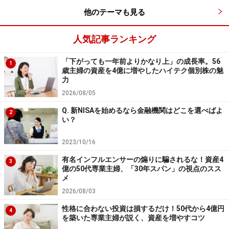
確定拠出年金アナリストの大江氏によるiDeCo制度の説明
他のテーマも見る
人気記事ランキング
「下がっても一年前よりかなり上」の成長率。56
1
歳主婦の資産を4億に増やしたハイテク個別株の魅
力
何より面白かったのは、Q&Aタイム
2026/08/05
このイベント、とにかく面白かったのがQ&Aタイム。制
Q. 新NISAを始めるなら金融機関はどこを選べばよ
2
い？
度の説明については、書籍やインターネットで調べられ
るような内容が中心でしたが、Q&Aタイムには、これか
2023/10/16
ら投資をはじめようと思っている方からの、率直な疑問
有名インフルエンサーの煽りに騙されるな！資産4
3
や質問が飛び交います。これらの質問に対し、豪華なゲ
億の50代専業主婦、「30年スパン」の視点のスス
メ
スト陣が中立的な立場でわかりやすく真摯に回答してく
2026/08/03
れるんです。投資初心者も、投資経験者もなかなか見応
えのある内容だったと思います。
性格に合わない投資は損するだけ！50代から4億円
4
を築いた専業主婦が説く、資産を増やすコツ