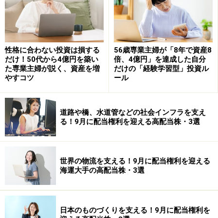
姿もありました。個人的にも、学生の頃からずっと追っ
かけてきたブロガーの吊ら男氏や、長年ファンだった山
崎元氏に会えたので、冒頭から感動しきりでした…！
性格に合わない投資は損する
56歳専業主婦が「8年で資産8
だけ！50代から4億円を築い
倍、4億円」を達成した自分
た専業主婦が説く、資産を増
だけの「経験学習型」投資ル
つみップ女子部：当日の内容
やすコツ
ール
さて、気になるイベント内容はというと、金融庁 総合政
策局 総合政策課の今井氏からつみたてNISAの制度説明が
道路や橋、水道管などの社会インフラを支え
る！9月に配当権利を迎える高配当株・3選
あった後、今回は女性向けイベントということもあり、
フィナンシャルプランナーの岩城氏から、「人生100年
時代、一生お金に困らないために、今からできること」
世界の物流を支える！9月に配当権利を迎える
と題するプチセミナーがありました。また、確定拠出年
海運大手の高配当株・3選
金アナリストの大江氏からはiDeCoの制度説明があり、
投資をはじめるにはつみたてNISAかiDeCoが適している
ことなどが話されました。
日本のものづくりを支える！9月に配当権利を