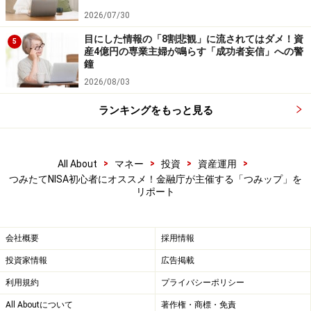
投資をする上でも大変参考になるので、ぼくの解説も含
2026/07/30
め以下に紹介します。
目にした情報の「8割悲観」に流されてはダメ！資
5
産4億円の専業主婦が鳴らす「成功者妄信」への警
鐘
（参加者からの質問）つみたてNISAやiDeCoの口座はど
2026/08/03
こで開設すると良いでしょうか？
ランキングをもっと見る
・山崎氏の回答：iDeCoに限って言えば、給料が振り込
まれる銀行は、口座情報を知りすぎている側面があるの
>
>
>
>
All About
マネー
投資
資産運用
で、オススメしません。また、窓口で購入できる投資商
つみたてNISA初心者にオススメ！金融庁が主催する「つみップ」を
品は手数料が高いことが多いので、止めておいた方が良
リポート
いでしょう。ぼくはネット証券に勤めているので、この
点については割り引いて考えていただきたいのですが、
会社概要
採用情報
全体的に見て、ネット証券だと手数料が安く、オススメ
投資家情報
広告掲載
です。
利用規約
プライバシーポリシー
・虫取り小僧氏からの回答：具体的には、SBI証券や楽
All Aboutについて
著作権・商標・免責