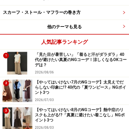
という日にはずばり「ニットワンピース」を着ていくの
が正解。
スカーフ・ストール・マフラーの巻き方
他のテーマも見る
ユルっとしたシルエットの女性らしいニットワンピース
は、
適度にこなれ感を演出
できて、大人女性にもおすす
人気記事ランキング
めです。ダークカラーでまとめがちな冬ファッションで
すが、ホワイトのニットワンピをセレクトするだけで、
「見た目が暑苦しい」「着ると汗がダラダラ」40
1
清潔感と上品な印象を手に入れられます。また、グレー
代が避けたい真夏のNGコーデ！涼しくなるOKコー
デは？
のニットワンピースをシンプルに着こなすと、洗練され
2026/08/06
た大人っぽさが叶います。
【やってはいけない7月のNGコーデ】太見えでだ
2
らしない印象に!? 40代の「夏ワンピース」NGポイ
ント3つ
3.カッコいい一辺倒ではなく、女性らしさ
2026/07/03
をプラスして
【やってはいけない8月のNGコーデ】熱中症のリ
3
スクも上がる!?「真夏に避けたい着こなし」NGポ
イント3つ
2026/08/03