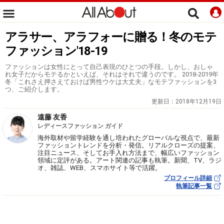
アラサー、アラフォーに贈る！冬のモテ
ファッション'18-19
ファッションは女性にとって自己表現のひとつの手段。しかし、おしゃ
れ女子だからモテるかといえば、それはそれで違うのです。 2018-2019年
冬「これさえ押さえておけば男性ウケは大丈夫」なモテファッションを3
つ、ご紹介します。
更新日：
2018年12月19日
遠藤 友香
レディースファッション ガイド
海外取材や留学経験を通し培われたグローバルな視点で、最新
ファッショントレンドを分析・発信。リアルクローズの提案、
注目ニュース、そしてお手入れ方法まで、幅広いファッション
領域に定評がある。アート関連の記事も執筆。新聞、TV、ラジ
オ、雑誌、WEB、スマホサイト等で活躍。
プロフィール詳細
執筆記事一覧