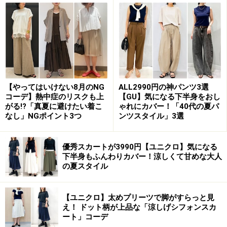
出典：
WEAR
昨今、コーデする際、重要なキーワードとなっている
「抜け感」
。かっちりしすぎず、程よい｢隙」を作るのが
抜け感の定義です。少し肌を見せたり、着崩したりする
度合いのバランスを調整すれば、自然と抜け感が生まれ
【やってはいけない8月のNG
ALL2990円の神パンツ3選
ます。 例えば、かっちりしたシャツも、あえて抜き襟を
コーデ】熱中症のリスクも上
【GU】気になる下半身をおし
がる!?「真夏に避けたい着こ
ゃれにカバー！「40代の夏パ
したり、腕まくりをすることで、隙を見せるテクニック
なし」NGポイント3つ
ンツスタイル」3選
です。
優秀スカートが3990円【ユニクロ】気になる
しかしこの抜け感を、「頑張っておしゃれしてきました
下半身もふんわりカバー！涼しくて甘めな大人
感を出さず、力を抜いた感じ」とだけ解釈してしまい、
の夏スタイル
カジュアル一辺倒になり過ぎている女性も多いので要注
意。例えば、今季トレンドのボリュームニット×ワイドパ
【ユニクロ】太めプリーツで脚がすらっと見
え！ ドット柄が上品な「涼しげシフォンスカ
ンツ×スニーカーのスタイルでは、カジュアルに転び過ぎ
ート」コーデ
ていて、モテとは縁遠くなってしまいます。