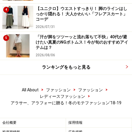
出典：
WEAR
【ユニクロ】ウエストすっきり！ 脚のラインはし
4
っかり隠れる！ 大人かわいい「フレアスカート」
カッコいいクールなファッションもいいですが、一般的
コーデ
に多くの男性は、女性らしいファッションを好む傾向に
2026/07/31
あります。例えば、カジュアルなざっくりローゲージニ
「汗が脚をツツーッと流れ落ちて不快」40代が避
5
ットより、ふんわりしたモヘアニット、エッジの効いた
けたい真夏のNGボトムス！今が旬のおすすめアイ
テムは？
アニマル柄よりも、上品なフラワープリントなど。そし
2026/08/06
て、ラウンドネックより、Vネックで鎖骨見せをした方
が、程よくセクシーに映って男性ウケがアップします。
ランキングをもっと見る
画像はダークカラーのコーデでクールな一面があります
>
>
>
All About
ファッション
ファッション
が、
Vネックニット
を選んだり、
腕まくりをして手首を
>
レディースファッション
見せる
ことで、女性らしさが程よくプラスされており、
アラサー、アラフォーに贈る！冬のモテファッション'18-19
露骨に男性ウケを狙った感じがしなくて◎。
会社概要
採用情報
男性は、自分たちが着ない、着られない服を着こなす女