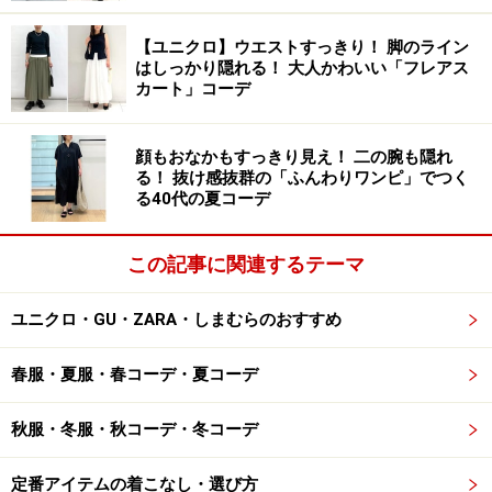
【ユニクロ】ウエストすっきり！ 脚のライン
あくまでも、きれい、程よい色気がある、可愛らしいと
はしっかり隠れる！ 大人かわいい「フレアス
いった
女性特有の愛され要素を残しつつ、抜け感を作る
カート」コーデ
のが正解
。ボリュームニット×ワイドパンツのスタイリン
グをしたら、足元にヒールを投入したり、髪を纏めてう
顔もおなかもすっきり見え！ 二の腕も隠れ
なじを見せると、男性ウケが良くなります。
る！ 抜け感抜群の「ふんわりワンピ」でつく
る40代の夏コーデ
この記事に関連するテーマ
2.ニットワンピースを味方につける
ユニクロ・GU・ZARA・しまむらのおすすめ
出典：
WEAR
春服・夏服・春コーデ・夏コーデ
冬の時期に活躍してくれるニットワンピは、女性らしい
秋服・冬服・秋コーデ・冬コーデ
柔らかさを表現できるアイテムとして、最強の「モテ
服」です。手っ取り早くモテを狙いに行くなら、ここぞ
定番アイテムの着こなし・選び方