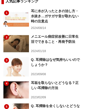
人気記事ランキング
耳に水が入ったときの治し方・
1
水抜き…ガサガサ音が取れない
時の注意点
2024/08/14
メニエール病症状改善に日常生
2
活でできること・再発予防法
2024/01/18
Q. 耳掃除はなぜ気持ちいいので
3
しょうか？
2023/09/08
耳垢を取らないとどうなる？正
4
しい耳掃除の方法
2023/02/09
Q. 耳掃除を全くしないとどうな
5