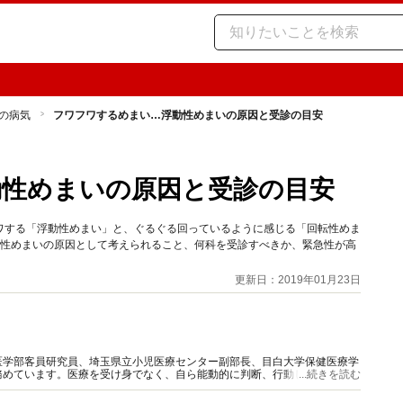
の病気
フワフワするめまい…浮動性めまいの原因と受診の目安
動性めまいの原因と受診の目安
ワする「浮動性めまい」と、ぐるぐる回っているように感じる「回転性めま
動性めまいの原因として考えられること、何科を受診すべきか、緊急性が高
更新日：2019年01月23日
医学部客員研究員、埼玉県立小児医療センター副部長、目白大学保健医療学
務めています。医療を受け身でなく、自ら能動的に判断、行動して生活して
...続きを読む
してまいります。