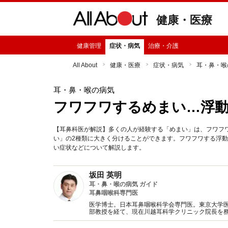
健康・医療
健康管理
症状・病気
治療・介護
All About
健康・医療
症状・病気
耳・鼻・喉
耳・鼻・喉の病気
フワフワするめまい…浮
【耳鼻科医が解説】多くの人が経験する「めまい」は、フワフ
い」の2種類に大きく分けることができます。フワフワする浮
い症状などについて解説します。
坂田 英明
耳・鼻・喉の病気 ガイド
耳鼻咽喉科専門医
医学博士。日本耳鼻咽喉科学会専門医。東京大学
部教授を経て、現在川越耳科学クリニック院長を
いただけるよう日々の健康に関する話題をご提供