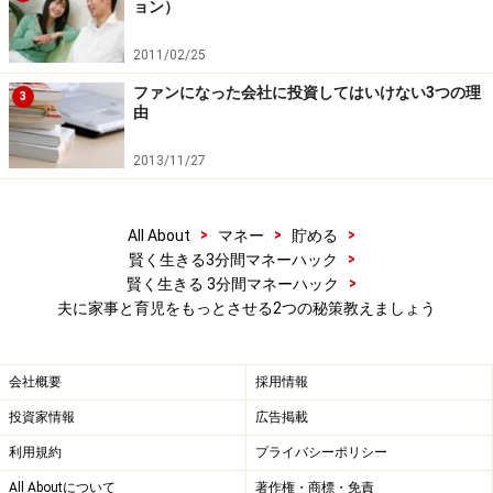
ョン）
考えてみます
。「ゴミ出しを、ゴミを部屋中からまとめ
るところからしてもらう」とか「夜中に浴室乾燥機を使
2011/02/25
った洗濯物干しをしてもらう」のように具体的でできる
ファンになった会社に投資してはいけない3つの理
3
ことからあげていくのがコツです。
由
2013/11/27
「週1でワンオペを代わってもらう」のような形もでい
いいでしょう。「とにかくもっとやってよ」ではなく、
より具体的にすることで、分担の見直しの余地が生まれ
>
>
>
All About
マネー
貯める
ます。
>
賢く生きる3分間マネーハック
>
賢く生きる 3分間マネーハック
夫に家事と育児をもっとさせる2つの秘策教えましょう
第2の策は「キレる」こと！ 妻がひとり頑
張っても、夫は家事育児してくれない
会社概要
採用情報
投資家情報
広告掲載
さて、
第2の策
は「キレる」こと
です。なぜなら、「い
利用規約
プライバシーポリシー
つか夫は気がついてくれる」というのはうまくいかない
からです。自分が楽な立場にある人が自ら家事育児負担
All Aboutについて
著作権・商標・免責