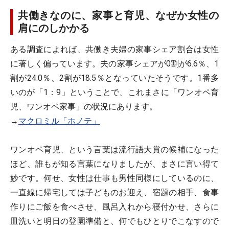
共働きなのに、家事と育児、なぜか女性の
肩にのしかかる
ある調査によれば、共働き夫婦の家事シェア割合は女性
に著しく偏っています。夫の家事シェアが0割が6.6％、1
割が24.0％、2割が18.5％となっていたそうです。1番多
いのが「1：9」ということで、これまさに「ワンオペ育
児、ワンオペ家事」の状況にあります。
→
マクロミル「ホノテ」
ワンオペ育児、という言葉は流行語大賞の候補になった
ほど、誰もが知る言葉になりましたが、まさに言い得て
妙です。何せ、女性は仕事も男性同様にしているのに、
一直線に帰宅しては子どものお迎え、宿題の相手、食事
作りにご飯を食べさせ、風呂入れから寝付かせ、さらに
皿洗いと明日の登園準備と、何でもひとりでこなすので