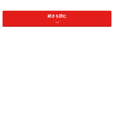
この不公平、なんとか変えられないものでしょうか。マ
続きを読む
ネーハック的には「発想の転換」が必要だと思います。
そこで「2つの策」をご紹介しましょう。
第1の策は「年収対比」で本当の家事育児分
担割合を計算すること
まず考えてみたいのは
「本来、どのくらいの家事育児シ
ェアが適当か」
ということです。そこで考えてみたいの
は「夫婦の年収対比」を考えてみてください。