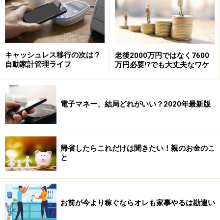
しかし「うちは夫の家事育児参加は2割くらいかな」と
いうことであれば、
もっとやってもらってもいい
、とい
うことが分かります。
キャッシュレス移行の次は？
老後2000万円ではなく7600
自動家計管理ライフ
万円必要!?でも大丈夫なワケ
実際には年収対比に見合う家事や育児を担当している男
性はほとんどいないでしょうから、女性は堂々と「もっ
と家事や育児をやってくれ」と主張していいことになり
電子マネー、結局どれがいい？2020年最新版
ます。
帰省したらこれだけは聞きたい！親のお金のこ
準備をする余裕があったら現状の分担割合
と
を「見える化」すること
次にやっておきたいのは
「家事育児分担割合」を見える
化
しておくことです。ただ「もっと増やせ」と言っても
お前が今より稼ぐならオレも家事やるは勘違い
なかなか夫は改善してくれないでしょうから、具体的に