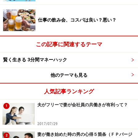
どれをどのくらいやって欲しいか考えておくのです。
仕事の飲み会、コスパは良い？悪い？
コピー用紙の真ん中に線を一本引き、左右に夫と妻の担
当している家事や育児のタスクを記入していきます。朝
から夕方まで、それぞれが実行した家事や育児を書いて
この記事に関連するテーマ
みてください。とにかく夫がいかにやっていないかを可
視化することが目的ですから、思いつく限り自分のエリ
賢く生きる 3分間マネーハック
アを埋めていきましょう。
他のテーマも見る
やってみると、思った以上に妻のほうが分担しているこ
とが分かるはずです。それこそワンオペ状況が見える化
人気記事ランキング
したということです。これを交渉の材料とします。スマ
夫がフリーで妻が会社員の共働きが有利って？
ホのカメラで撮影してコピーも取っておきましょう（ケ
1
ンカになって破られると悔しいので）。
2017/07/29
余裕があるなら、
どれを具体的にバトンタッチできるか
妻が働き始めた時の男の心得５箇条（ＦＰバージ
2