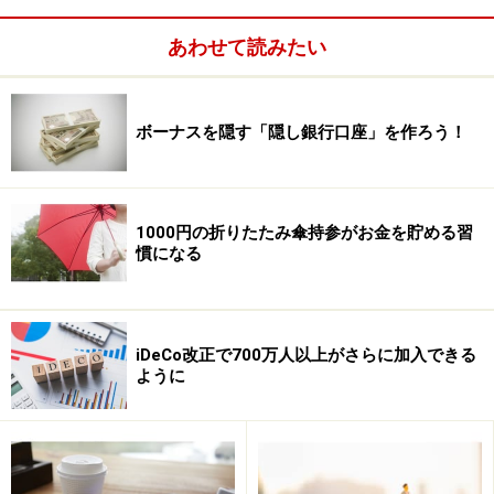
あわせて読みたい
ボーナスを隠す「隠し銀行口座」を作ろう！
1000円の折りたたみ傘持参がお金を貯める習
時短勤務をしながら仕事はがんばり必死に400万円を稼
慣になる
いでいる妻に対し、ダラダラ残業、帰宅時間は気まぐれ
のような夫が年収500万円であったとします。
iDeCo改正で700万人以上がさらに加入できる
これは夫婦合計で稼いでいる900万円を夫が55.6％、妻
ように
が44.4％分分担しているわけです。だとすれば、家事や
育児の分担はその逆で「夫が44.4％、妻が55.6％」が適
当ということになるはずです。