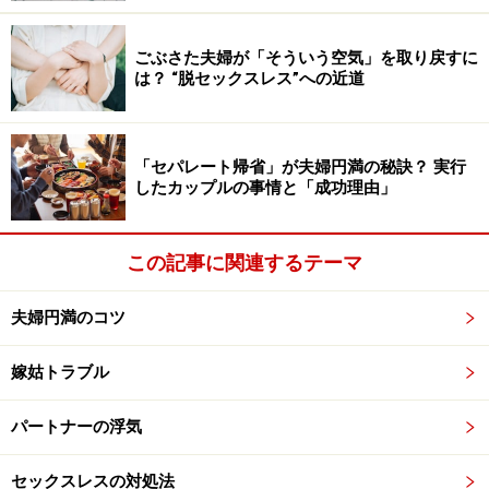
きない」などは毎日の自分の仕事（家事や育児）の否定
につながる発言で、許しがたい言葉でしょう。
ごぶさた夫婦が「そういう空気」を取り戻すに
は？ “脱セックスレス”への近道
夫婦喧嘩のNG行為2：別の話題をつなげ
る、蒸し返す
「セパレート帰省」が夫婦円満の秘訣？ 実行
したカップルの事情と「成功理由」
前項で上げたような言葉だけでなく、話の進め方でも
NG
行為があります。わかっていても、特に女性がやってし
まいがちなのが、過去の話を蒸し返したり、「あのこと
この記事に関連するテーマ
だってそうでしょ」のように別の話題を強引に今の喧嘩
夫婦円満のコツ
の話題に繋げてしまうこと。
嫁姑トラブル
これは小さな火事をどんどん延焼させてしまうようなも
ので、最終的には手の付けらない大火事に発展してしま
パートナーの浮気
います。
セックスレスの対処法