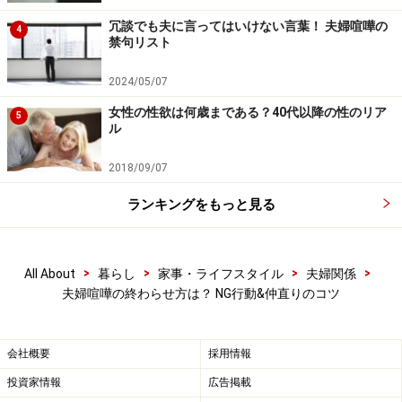
そんなあなたには以下の
3
つ「非言語系仲直り方法」が
冗談でも夫に言ってはいけない言葉！ 夫婦喧嘩の
4
禁句リスト
おすすめです。
2024/05/07
女性の性欲は何歳まである？40代以降の性のリア
5
夫婦喧嘩の終わらせ方1：おいしいものを一
ル
緒に食べる
2018/09/07
ランキングをもっと見る
おいしいものは「仲直り」の特効薬
「え？ それだけでいいの？」と思う方もいらっしゃるか
>
>
>
>
All About
暮らし
家事・ライフスタイル
夫婦関係
もしれませんが、心理学的にも「一緒にものを食べる」
夫婦喧嘩の終わらせ方は？ NG行動&仲直りのコツ
という行為が、相手への親近感を高めるという研究が報
告されています。「一緒にこれ、食べよう」とパートナ
会社概要
採用情報
ーの好きな食べ物を買ってくる、それだけで、最もシン
投資家情報
広告掲載
プルな「ごめんね」「仲直りしよう？」の意味を持ちま