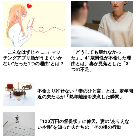
す。
■鉄板地雷その２「容姿や性格」
自分でも気にしていたり、弱点だと思っているところを
「デブ」「ハゲ」など、強い言葉でえぐられることは、
相手の心に大きなダメージを与えます。
あるいは逆に自分に自信があったり、優れていると思っ
「こんなはずじゃ……」マッ
「どうしても戻れなかっ
チングアプリ婚がうまくいか
た」。41歳男性が不倫した理
ていた点を「若作りしてるのがイタイんだよ」などと否
ない“たった1つの理由”とは？
由とは。妻が見落とした「3
定されることでプライドが傷つき、二人の関係性にあと
つの不足」
から修復できないような深い亀裂が入る場合もありま
す。
不倫より許せない「妻のひと言」とは。定年間
近の夫たちが「熟年離婚を決意した瞬間」
■
鉄板地雷その３「収入や仕事」
男性にとって仕事や年収は男としての価値とイコールな
ところですから、「稼ぎが悪い」などは、聞き捨てなら
「120万円の督促状」に仰天。妻の“ありえな
い本性”を知った夫たちの「その後の行動」
ない言葉です。一方、女性にとっても「ろくな料理もで