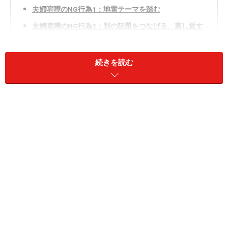
夫婦喧嘩のNG行為1：地雷テーマを踏む
夫婦喧嘩のNG行為2：別の話題をつなげる、蒸し返す
夫婦喧嘩のNG行為3：「解決法」ではなく「原因」ばか
りを探る
続きを読む
夫婦喧嘩の終わらせ方1：おいしいものを一緒に食べる
夫婦喧嘩の終わらせ方2：文字や絵で伝える
夫婦喧嘩の終わらせ方3：何も言わずにハグ
夫婦喧嘩のNG行為1：地雷テーマを踏む
相手が気にしている容姿等への攻撃は、修復できない亀裂に