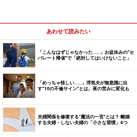
なることも
誰にでも「これだけは言われたくない」と思っているテ
ーマがあります。もちろん個人差はありますが、多くの
あわせて読みたい
人に共通する鉄板テーマもあります。私の主宰する夫婦
仲相談所調べによれば、
3
大鉄板地雷と言えば「親」
「こんなはずじゃなかった……」お盆休みの“セ
「容姿や性格」「年収や仕事」。
パレート帰省”で「絶対してはいけないこと」
■鉄板地雷その1：親
たとえ、普段からパートナーが自分の親を愚痴っていた
「めっちゃ怪しい……」浮気夫が無意識に出
り、ディスっていたりしたとしても、相手のご両親の悪
す“10の不倫サイン”とは。夜の営みに変化も
口はいけません。自分のことは棚に上げて、他人には親
を否定されたくないと思うのが人間の心理です。
夫婦関係を修復する“魔法の一言”とは？ 離婚
親への否定は自分の存在そのものの否定と受け取られ、
する夫婦・しない夫婦の「小さな習慣」4つ
直接自分自身を非難されるより不快に思う人が多いので