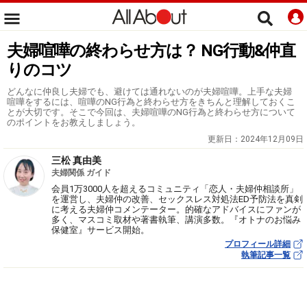
夫婦喧嘩の終わらせ方は？ NG行動&仲直
りのコツ
どんなに仲良し夫婦でも、避けては通れないのが夫婦喧嘩。上手な夫婦
喧嘩をするには、喧嘩のNG行為と終わらせ方をきちんと理解しておくこ
とが大切です。そこで今回は、夫婦喧嘩のNG行為と終わらせ方について
のポイントをお教えしましょう。
更新日：
2024年12月09日
三松 真由美
夫婦関係 ガイド
会員1万3000人を超えるコミュニティ「恋人・夫婦仲相談所」
を運営し、夫婦仲の改善、セックスレス対処法ED予防法を真剣
に考える夫婦仲コメンテーター。的確なアドバイスにファンが
多く、マスコミ取材や著書執筆、講演多数。『オトナのお悩み
保健室』サービス開始。
プロフィール詳細
執筆記事一覧