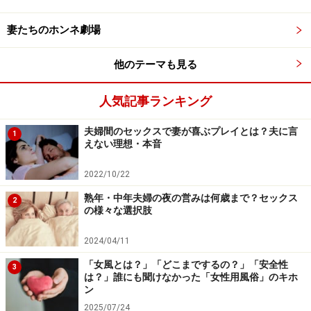
夫婦喧嘩のNG行為3：「解決法」ではなく
妻たちのホンネ劇場
「原因」ばかりを探る
他のテーマも見る
前向きな夫婦喧嘩では、原因究明はほどほどにして、
「どうしたら解決できるか」の方に議論の中心を置きま
人気記事ランキング
す。逆に後ろ向きな夫婦喧嘩は、解決方法といった未来
夫婦間のセックスで妻が喜ぶプレイとは？夫に言
に目が行かず、「なぜこうなったのか」「誰が悪かった
1
えない理想・本音
か」など振り返っても仕方のない犯人探しに終始し、結
局前向きな解決方法を見つけることができません。
2022/10/22
熟年・中年夫婦の夜の営みは何歳まで？セックス
2
の様々な選択肢
では次に今回の
2
つ目のテーマ「夫婦喧嘩」の終わらせ
方です。たとえ喧嘩をしても、しばらく経ったら謝るこ
2024/04/11
とができればいちばんいいのですが、なかなか引っ込み
「女風とは？」「どこまでするの？」「安全性
3
がつかず、言葉で伝えるのは難しいという方も多いでし
は？」誰にも聞けなかった「女性用風俗」のキホ
ょう。
ン
2025/07/24