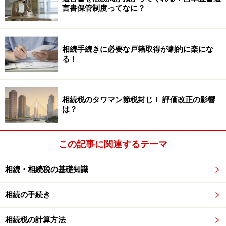
それでは、より理解を深めるために、『親等図』を見て
言書保管制度ってなに？
みたいと思います。『親等』とは、世代の遠近を表す単
位です。例えば、「子は1親等」、「孫は2親等」、父母
は「1親等」、「祖父母は2親等」という感じです。
相続手続きに必要な戸籍取得が劇的に楽にな
る！
相続税のタワマン節税封じ！ 評価改正の影響
は？
この記事に関連するテーマ
相続・相続税の基礎知識
相続の手続き
相続税の計算方法