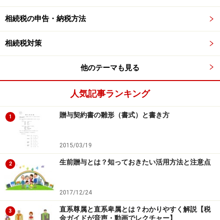
相続税の申告・納税方法
親族の範囲・親等図
相続税対策
他のテーマも見る
このうち、黄色が血族(一部省略しています)、緑色が姻
族となります。〇内の数字は親等です。
人気記事ランキング
姻族とは、婚姻関係による、配偶者の血族、および血族
贈与契約書の雛形（書式）と書き方
1
の配偶者、をいいます。具体的には、「義理の父母」や
「子の配偶者」というイメージです。
2015/03/19
生前贈与とは？知っておきたい活用方法と注意点
2
青枠内は「尊属」、赤枠内は「卑属」となります。
2017/12/24
直系尊属と直系卑属とは？わかりやすく解説【税
親族とは何を指す？民法で規定された親族
3
金ガイドが音声・動画でレクチャー】