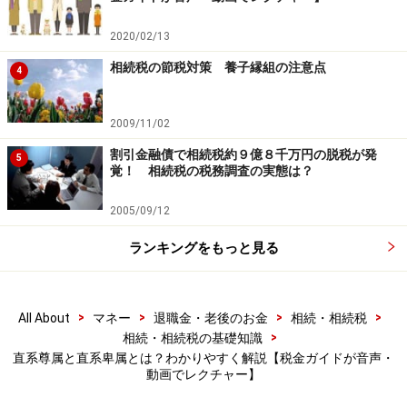
の範囲
2020/02/13
民法において、親族の範囲が規定されています。具体的
相続税の節税対策 養子縁組の注意点
には下記のとおりです。
4
（親族の範囲:民法725条）
2009/11/02
次に掲げる者は、親族とする。
割引金融債で相続税約９億８千万円の脱税が発
5
一 六親等内の血族
覚！ 相続税の税務調査の実態は？
二 配偶者
2005/09/12
三 三親等内の姻族
ランキングをもっと見る
つまり、「6親等内の血族(黄色部分)」と「配偶者」、そ
して「3親等内の姻族(緑色の部分)」が親族ということに
>
>
>
>
All About
マネー
退職金・老後のお金
相続・相続税
なります。
>
相続・相続税の基礎知識
直系尊属と直系卑属とは？わかりやすく解説【税金ガイドが音声・
（親等の計算:民法726条）
動画でレクチャー】
親等は、親族間の世代数を数えて、これを定める。