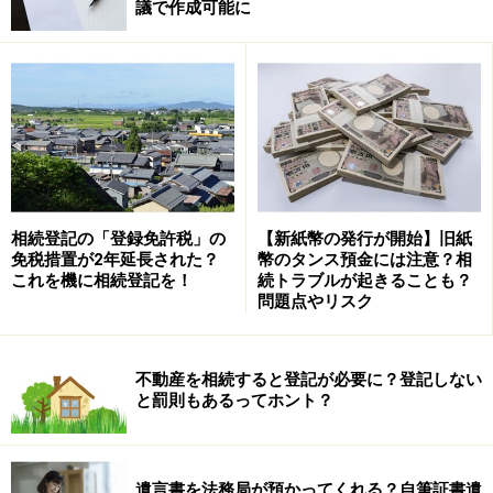
議で作成可能に
また、双方あわせて『直系血族』といいます。血族は、
血のつながっているというイメージですね。言葉は難し
いですが、わりと理解しやすいですね。
『直系尊属』や『直系卑属』は、民法における『相続
人』の範囲や『相続分』を確認するために、非常に重要
な用語となっていますので、ぜひ、覚えておいて下さ
い。
相続登記の「登録免許税」の
【新紙幣の発行が開始】旧紙
免税措置が2年延長された？
幣のタンス預金には注意？相
これを機に相続登記を！
続トラブルが起きることも？
また、『直系尊属』や『直系卑属』を覚える際に、とて
問題点やリスク
も参考となる『親族の範囲(親等図)』も見てみましょ
う。
不動産を相続すると登記が必要に？登記しない
と罰則もあるってホント？
親族の範囲・親等図をチェック
遺言書を法務局が預かってくれる？自筆証書遺