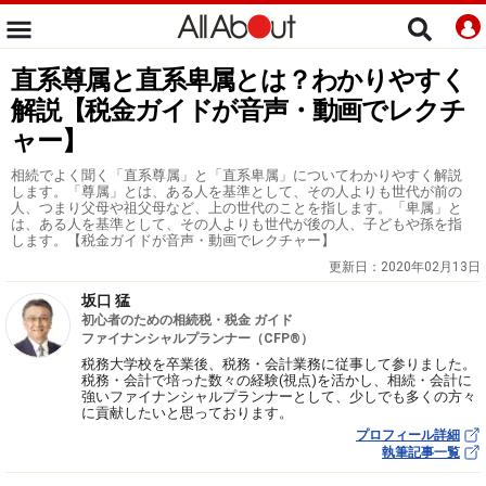
直系尊属と直系卑属とは？わかりやすく
解説【税金ガイドが音声・動画でレクチ
ャー】
相続でよく聞く「直系尊属」と「直系卑属」についてわかりやすく解説
します。「尊属」とは、ある人を基準として、その人よりも世代が前の
人、つまり父母や祖父母など、上の世代のことを指します。「卑属」と
は、ある人を基準として、その人よりも世代が後の人、子どもや孫を指
します。【税金ガイドが音声・動画でレクチャー】
更新日：
2020年02月13日
坂口 猛
初心者のための相続税・税金 ガイド
ファイナンシャルプランナー（CFP®）
税務大学校を卒業後、税務・会計業務に従事して参りました。
税務・会計で培った数々の経験(視点)を活かし、相続・会計に
強いファイナンシャルプランナーとして、少しでも多くの方々
に貢献したいと思っております。
プロフィール詳細
執筆記事一覧