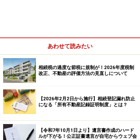
直系卑属とは？子や孫を指す
あわせて読みたい
では、直系卑属も『直系』と『卑属』に分解してイメー
相続税の過度な節税に規制が！2026年度税制
ジしてみますと、『直系』は先ほどの『直系尊属』と同
改正、不動産の評価方法の見直しについて
じなので、『卑属』とはなんでしょうか？『卑属』は
『尊属』とは逆で、ある人を基準として、その人よりも
世代が後の人というイメージになります。
【2026年2月2日から施行】相続登記漏れ防止
になる「所有不動産記録証明制度」とは？
つまり、自分を中心とすると、父母や祖父母などのご先
祖様が、『直系尊属』、子や孫などが、『直系卑属』と
いうことです。
【令和7年10月1日より】遺言書作成のハード
ルが下がる！公正証書遺言が自宅からウェブ会