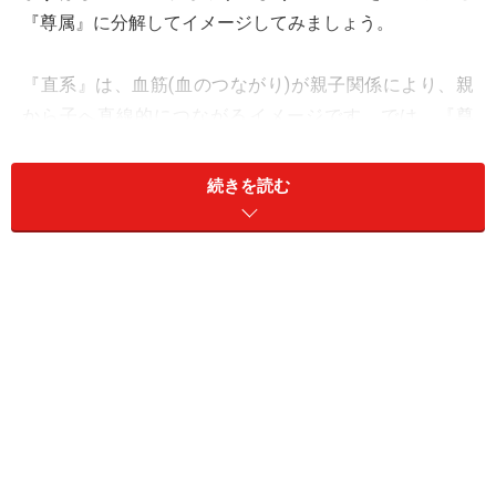
『尊属』に分解してイメージしてみましょう。
『直系』は、血筋(血のつながり)が親子関係により、親
から子へ直線的につながるイメージです。では、『尊
属』とはなんでしょうか？
続きを読む
『尊属』は、ある人を基準として、その人よりも世代が
前の人というイメージです。父母や祖父母など、上の世
代のことですね。