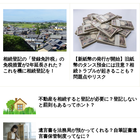
11.0％）」
ということになります。
これは、相続税の申告はしているものの、相続税の課税
対象にならない人がいるということを意味します。
相続税の課税対象にならない人とは、どういう人かとい
うと、「配偶者の税額の軽減」や「小規模宅地等の特
相続登記の「登録免許税」の
【新紙幣の発行が開始】旧紙
免税措置が2年延長された？
幣のタンス預金には注意？相
例」などの相続税の申告書を提出することで、相続税が
これを機に相続登記を！
続トラブルが起きることも？
かからなくなる、「特例」の適用を受ける人たちと推測
問題点やリスク
されます。
不動産を相続すると登記が必要に？登記しない
と罰則もあるってホント？
東京に住んでいる人は13.6％が相続税の課
税対象に。札幌は4.3％（平成30年）
遺言書を法務局が預かってくれる？自筆証書遺
主な地域(国税局)ごとの「課税割合」と「申告割合」は
言書保管制度ってなに？