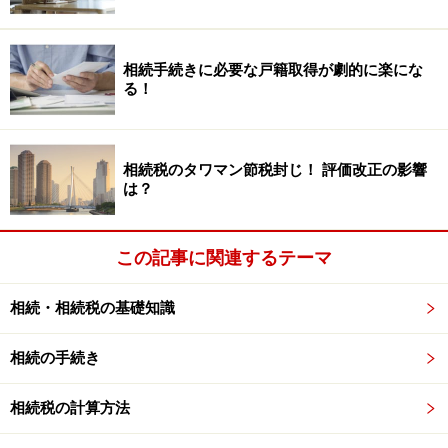
下記のような数字です。住んでいる地域により、割合に
差があることがわかりますね。東京、名古屋に住んでい
る人は相続税を払う人が多く、札幌や福岡に住んでいる
相続手続きに必要な戸籍取得が劇的に楽にな
人は少ないということがわかります。
る！
相続税のタワマン節税封じ！ 評価改正の影響
は？
平成30年データ(各国税局HPより)
この記事に関連するテーマ
アナタは相続税の申告義務がある？国税庁
相続・相続税の基礎知識
のホームページを活用してチェックしよう
気になることは、自分が「相続税の申告義務がある」グ
相続の手続き
ループに該当するのか、それとも、「相続税の申告義務
相続税の計算方法
がない」グループに該当するのか、ではないでしょう
か。