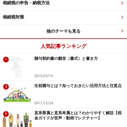
相続税の申告・納税方法
そんな人にぜひ、活用してもらいたいのが
「国税庁のホ
相続税対策
ームページ」
です。相続税だけではなく国税に関する役
立つ情報が満載です。
他のテーマも見る
「国税庁のホームページ」
を開くと右上に「検索」欄が
人気記事ランキング
あります。その「検索」欄に、「相続税の申告要否」と
贈与契約書の雛形（書式）と書き方
1
入力し、検索ボタンを押すと、
「相続税関連情報｜国税
庁」という表示がされます。その表示を選択(クリック)
すると、
「相続税の申告要否判定コーナー」という黄色
2015/03/19
ボタンが表示されますので、その黄色ボタンをクリッ
生前贈与とは？知っておきたい活用方法と注意点
2
ク。その後、チェックするための入力が可能となりま
す。
2017/12/24
直系尊属と直系卑属とは？わかりやすく解説【税
3
金ガイドが音声・動画でレクチャー】
相続税の申告要否判定コーナー (国税庁HP)