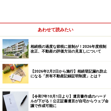
また、相続税の課税対象となってはいない（相続税額の
ない申告書）が、相続税の申告書を提出した人（被相続
人数）を含めた割合「申告割合」は、全国平均で約
11.0％となっています。
あわせて読みたい
相続税の過度な節税に規制が！2026年度税制
改正、不動産の評価方法の見直しについて
【2026年2月2日から施行】相続登記漏れ防止
になる「所有不動産記録証明制度」とは？
【令和7年10月1日より】遺言書作成のハード
ルが下がる！公正証書遺言が自宅からウェブ会
議で作成可能に
つまり、
「課税割合（約8.5％）」 ＜ 「申告割合（約