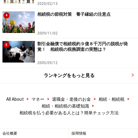
2020/02/13
相続税の節税対策 養子縁組の注意点
4
判定の流れは下記のイメージになります。
2009/11/02
1.
法定相続人
の数の入力
2.相続財産等の入力
割引金融債で相続税約９億８千万円の脱税が発
5
覚！ 相続税の税務調査の実態は？
3.申告要否判定
4.入力内容の確認
2005/09/12
5.入力内容の印刷
ランキングをもっと見る
>
>
>
>
All About
マネー
退職金・老後のお金
相続・相続税
>
相続・相続税の基礎知識
相続税の申告要否判定コーナーの判定結果の例（国税庁
相続税を払う必要がある人とは？簡単チェック方法
HP）
会社概要
採用情報