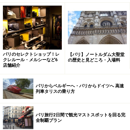
電話：01 53 41 89 00
営業時間：6:00～22:30 ドームは8:30～20:00（5月から
9月）9:00～17:00（10月～4月）
入場料：ドームは8ユーロ
無休
パリのセレクトショップ！レ
【パリ】ノートルダム大聖堂
テルトル広場 Place du Tertre
クレルール・メルシーなど6
の歴史と見どころ・入場料
店舗紹介
パリからベルギーへ・パリからドイツへ 高速
画家が集まるテルトル広場
列車タリスの乗り方
賑やかなテルトル広場では画家たちがたくさん集まって
おり、パリの街並みを描いた絵を売っていたり、似顔絵
を描いたりしていて「芸術の都パリ」を実感できます。
パリ旅行2日間で観光マストスポットを回る完
全制覇プラン
もし作品や似顔絵に興味があるなら、しっかりと値段交