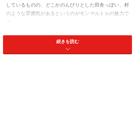
しているものの、どこかのんびりとした田舎っぽい、村
のような雰囲気があるというのがモンマルトルの魅力で
す。
歴史的建造物あり、ショッピング街あり、ビューポイン
続きを読む
トありと充実しているパリ観光のマスト、モンマルトル
の各スポットをご紹介していきたいと思います。
サクレ・クール寺院 La Basilique du
Sacré Cœur de Montmartre
モンマルトルの象徴、サクレ・クール寺院
モンマルトルの象徴的存在であるサクレ・クール寺院