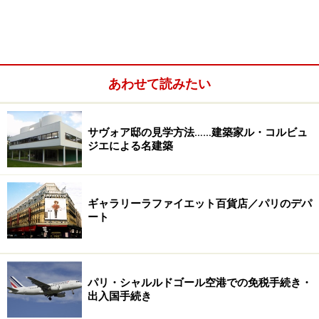
は、3つのドームから成るビザンチン様式の白亜の教
会。高さ83mと堂々とした姿は、夜になるとライトアッ
プされ、パリの街中からも見ることができます。ドーム
へは螺旋階段で上ることもでき、かなりの体力を要しま
あわせて読みたい
すが、頂上からの眺めは格別です。
サヴォア邸の見学方法……建築家ル・コルビュ
ジエによる名建築
サクレ・クール寺院
またドームへ登らなくても、寺院の目の前の広場は広々
ギャラリーラファイエット百貨店／パリのデパ
としたビューポイントになっていて、パリの街並みを見
ート
下ろすことができます。
＜DATA＞
パリ・シャルルドゴール空港での免税手続き・
■
La Basilique du Sacré Cœur de Montmartre
出入国手続き
住所：Parvis de la Basilique 75018 Paris