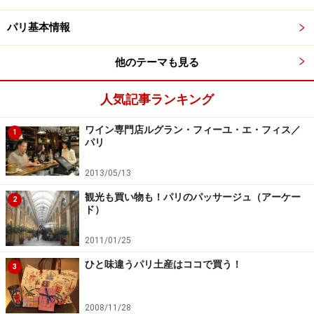
パリ基本情報
フランス人にはもちろんのこと、日本人にも大人気のフ
ランス映画「アメリ」。初上映から20年近く経った今で
他のテーマも見る
もその人気は衰えることがなく、ロケ地巡りをする人も
後を絶ちません。
人気記事ランキング
モンマルトルには「アメリ」のロケ地が多く集まってい
ワイン専門店ルグラン・フィーユ・エ・フィス／
1
パリ
ます。中でも、主人公アメリが働いていたカフェ、通っ
ていた八百屋はアメリのポスターやグッズが飾られてい
2013/05/13
たりして、気分を盛り上げてくれます。メリーゴーラウ
観光も買い物も！パリのパッサージュ（アーケー
2
ンドがあるサクレ・クール寺院前の広場の麓も、映画の
ド）
中で重要な場所になっていますので、アメリファンは必
2011/01/25
訪です。
ひと味違うパリ土産はココで買う！
3
カフェ・デ・ドゥ・ムーラン Café des
2008/11/28