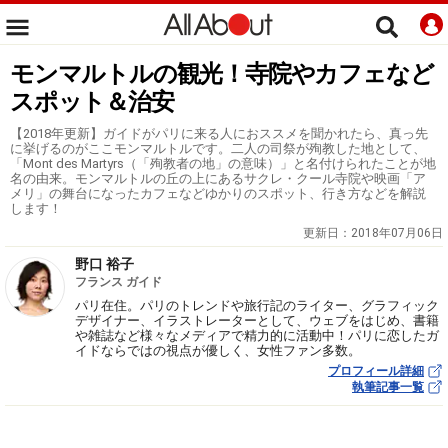
モンマルトルの観光！寺院やカフェなど
スポット＆治安
【2018年更新】ガイドがパリに来る人におススメを聞かれたら、真っ先
に挙げるのがここモンマルトルです。二人の司祭が殉教した地として、
「Mont des Martyrs（「殉教者の地」の意味）」と名付けられたことが地
名の由来。モンマルトルの丘の上にあるサクレ・クール寺院や映画「ア
メリ」の舞台になったカフェなどゆかりのスポット、行き方などを解説
します！
更新日：
2018年07月06日
野口 裕子
フランス ガイド
パリ在住。パリのトレンドや旅行記のライター、グラフィック
デザイナー、イラストレーターとして、ウェブをはじめ、書籍
や雑誌など様々なメディアで精力的に活動中！パリに恋したガ
イドならではの視点が優しく、女性ファン多数。
プロフィール詳細
執筆記事一覧