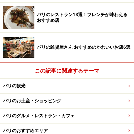
渉をしつつ思い出の1枚をゲットしてみては。似顔絵描
きは観光客と見るとしつこく声をかけてくるので難しい
パリのレストラン13選！フレンチが味わえる
ですが、あまり調子を合わせすぎず適当にあしらうのが
おすすめ店
ベストです。似顔絵に興味がない場合はキッパリと「No
thank you」「Non merci（ノンメルシー）」と断ってく
ださい。
パリの雑貨屋さん おすすめのかわいいお店6選
テルトル広場にはカフェも集まっています。テラスで広
場を眺めながらお茶やランチをしてゆっくりとした時間
この記事に関連するテーマ
を過ごすのも素敵です。
パリの観光
映画「アメリ」ゆかりのスポット
パリのお土産・ショッピング
パリのグルメ・レストラン・カフェ
映画「アメリ」（画像はAmazonより
パリのおすすめエリア
http://amzn.asia/fSd9dD7
）