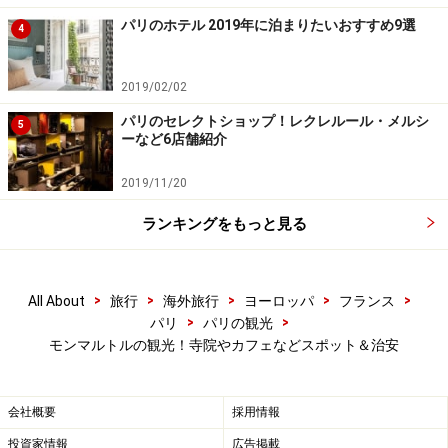
deux Moulins
パリのホテル 2019年に泊まりたいおすすめ9選
4
2019/02/02
アメリが働いていたカフェ
パリのセレクトショップ！レクレルール・メルシ
5
ーなど6店舗紹介
アメリが働くカフェ「Café des deux Moulins」は、西の
ルピック通りにあります。店内は映画のポスターが貼ら
2019/11/20
れており、タバコ屋はありませんが、カウンターは健
ランキングをもっと見る
在。是非、こちらでアメリの大好物クレーム・ブリュレ
を味わってください。また、アメリの世界を表現したデ
ィスプレイが印象的なトイレも必見です。
>
>
>
>
>
All About
旅行
海外旅行
ヨーロッパ
フランス
>
>
パリ
パリの観光
＜DATA＞
モンマルトルの観光！寺院やカフェなどスポット＆治安
■
Café des deux Moulins
住所：15, rue Lepic 75018 Paris
会社概要
採用情報
電話：01 42 54 90 50
投資家情報
広告掲載