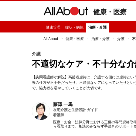
健康・医療
健康管理
症状・病気
治療・介護
All About
健康・医療
治療・介護
介護
不
介護
不適切なケア・不十分な介
【訪問看護師が解説】高齢者虐待は、介護する側には虐待とい
護の仕方が不十分だったり、不適切なケアになっていたりとい
で、協力者を増やしていくことが大切です。
藤澤 一馬
在宅介護と生活設計 ガイド
看護師
医療・お金・法律分野における三種の専門資格取
ら看取りまで、相談のみならず手続きのサポート