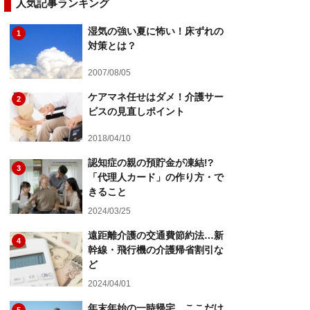
人気記事ランキング
湿気の強い夏に怖い！床ずれの
1
対策とは？
2007/08/05
ケアマネ任せはダメ！介護サー
2
ビスの見直しポイント
2018/04/10
認知症の親の預貯金が凍結!?
3
「代理人カード」の作り方・で
きること
2024/03/25
遠距離介護の交通費節約法…新
4
幹線・飛行機の介護帰省割引な
ど
2024/04/01
年末年始の一時帰宅、ここだけ