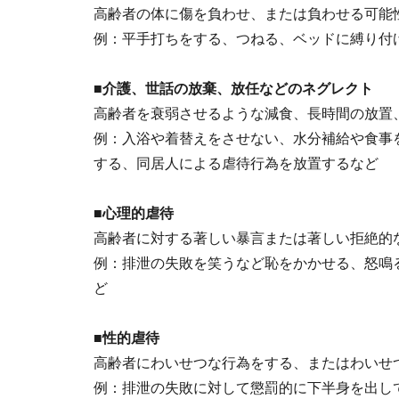
高齢者の体に傷を負わせ、または負わせる可能
例：平手打ちをする、つねる、ベッドに縛り付
■介護、世話の放棄、放任などのネグレクト
高齢者を衰弱させるような減食、長時間の放置
例：入浴や着替えをさせない、水分補給や食事
する、同居人による虐待行為を放置するなど
■心理的虐待
高齢者に対する著しい暴言または著しい拒絶的
例：排泄の失敗を笑うなど恥をかかせる、怒鳴
ど
■性的虐待
高齢者にわいせつな行為をする、またはわいせ
例：排泄の失敗に対して懲罰的に下半身を出し