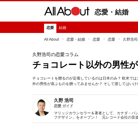
恋愛・結婚
恋愛
結婚
All About
恋愛・結婚
恋愛
恋愛
久野浩司
久野浩司の恋愛コラム
チョコレート以外の男性
チョコレートを贈るのが定着しているのは日本のみ？ 欧米で
外の男性が喜ぶものを贈ってみませんか？ そして渡してはいけ
久野 浩司
恋愛 ガイド
マリッジカウンセラー＆著者として、カナダ・バ
フデザイン」をオープン！ 元レコード会社の音
デザインをプロデュース＆サポート♪