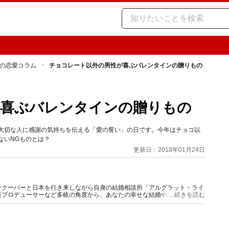
の恋愛コラム
チョコレート以外の男性が喜ぶバレンタインの贈りもの
が喜ぶバレンタインの贈りもの
は大切な人に感謝の気持ちを伝える「愛の誓い」の日です。今年はチョコ以
ないNGものとは？
更新日：2018年01月24日
ンクーバーと日本を行き来しながら自身の結婚相談所「アルグラット・ライ
楽プロデューサーなど多岐の角度から、あなたの幸せな結婚や恋愛、ライフ
...続きを読む