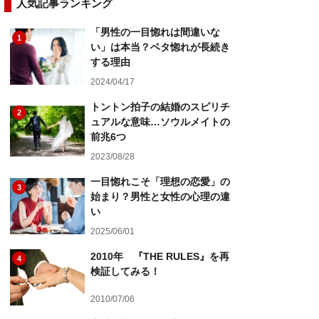
人気記事ランキング
「男性の一目惚れは間違いな
1
い」は本当？ベタ惚れが長続き
する理由
2024/04/17
トントン拍子の結婚のスピリチ
2
ュアルな意味…ソウルメイトの
前兆6つ
2023/08/28
一目惚れこそ「理想の恋愛」の
3
始まり？男性と女性の心理の違
い
2025/06/01
2010年 『THE RULES』を再
4
検証してみる！
2010/07/06