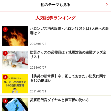
離がある時になります
。特に震源地が沖合の海底などの
他のテーマも見る
場合は、本震が届くまで数秒、数十秒の時間差がありま
すので、安全な場所に移動する、頭部などのダメージを
人気記事ランキング
受けないようにカバーするなどの退避行動が可能になり
ます。
ハロンガス消火設備 - ハロン1301とは?人体への影
1
響は？
■「自宅」で緊急地震速報を受信した場合
もし自宅で緊急地震速報を受信した場合は、家具や落下
2002/08/03
物の少ない廊下や玄関付近に移動しましょう。トイレや
防災グッズの必需品は？地震対策の避難グッズ全
2
風呂場に入っていた場合は、閉じ込められないようにド
リスト
アを開けるなどの行動が必要です。
2024/07/07
【防災の新常識】今、正しておきたい防災に関す
耐震強度が低い木造家屋を除き、慌てて外に飛び出すよ
3
る10の勘違い
うな行動は、家屋周辺での落下物などの安全確認ができ
ない限り、逆にリスクを高くする可能性があります。
2021/03/31
災害用伝言ダイヤルと伝言板の使い方
4
■「乗り物」の中で緊急地震速報を受信した場合