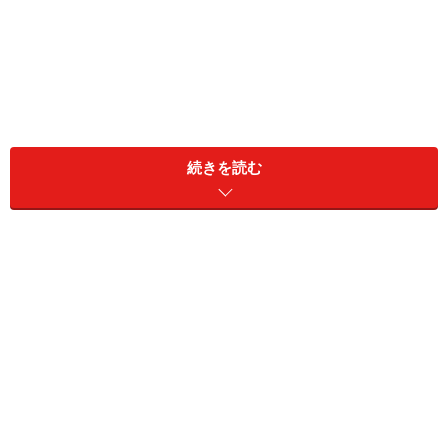
続きを読む
「地震発生時に起きる揺れのうち早く到達するものを、
気象庁が観測機器にて瞬時に感知。その後に続く揺れと
の「時間差」を利用して、最大震度5弱以上が発生する
と予測される地域に「警報」を鳴らす」。
ただしこのシステムは未だ完全とは言えないものです。