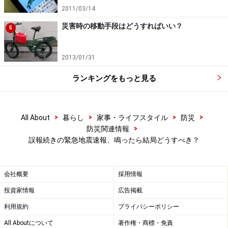
また最も気をつけなければならないのが、「乗り物」の
2011/03/14
中で緊急地震速報を受信した場合です。電車は緊急地震
災害時の移動手段はどうすればいい？
5
速報を受けて減速・停止しますが、それまでに大きな揺
れが襲ってきた場合には脱線・横転の可能性がありま
2013/01/31
す。
ランキングをもっと見る
立っている場合はすぐに身近な手すり、吊り輪などにつ
かまり、投げ出されることのないようにします。新幹線
では2004年の中越地震での脱線事故を受け、より安全対
>
>
>
>
All About
暮らし
家事・ライフスタイル
防災
>
防災関連情報
策を強化していますが、緊急地震速報を受診した場合
誤報続きの緊急地震速報、鳴ったら結局どうすべき？
は、飛行機の不時着時の姿勢のような、前かがみの安全
体勢をとるようにしましょう。
会社概要
採用情報
また車を運転している時に受信した場合には、すぐにハ
投資家情報
広告掲載
ザードランプを点滅させます。そして急ブレーキをかけ
利用規約
プライバシーポリシー
ずに、前後の車の動きに注意しつつ、ゆっくり減速させ
All Aboutについて
著作権・商標・免責