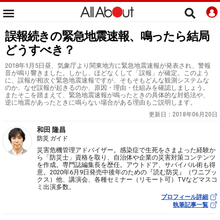
誤報続きの緊急地震速報、鳴ったら結局
どうすべき？
2018年1月5日昼、気象庁より関東地方に緊急地震速報が発表され、警報
音が鳴り響きました。しかし、ほどなくして「誤報」が確定。このよう
に、誤報が相次ぐ緊急地震速報ですが、そもそもどんな観測システムな
のか、なぜ誤報が起きるのか、原因・理由・仕組みを確認しましょう。
またそこを踏まえて、緊急地震速報が鳴ったときの具体的な対処法や、
逆に地震があったときに鳴らない場合がある理由もご説明します。
更新日：
2018年06月20日
和田 隆昌
防災 ガイド
災害危機管理アドバイザー。感染症で生死をさまよった経験か
ら「防災士」資格を取り、自治体や企業の災害対策コンテンツ
を作成。専門誌編集長を歴任。アウトドア、サバイバル術も得
意。2020年6月9日発売中後年のための『読む防災』（ワニブッ
クス）他、講演会、各種セミナー（リモート可）TVなどマスコ
ミ出演多数。
プロフィール詳細
執筆記事一覧