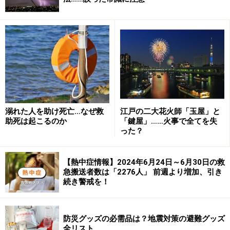
溺れた人を助け死亡…なぜ救
江戸の二大花火師「玉屋」と
気象庁では2011年3月以降、同一時刻に発生する地震が
助死は起こるのか
「鍵屋」……火事で全てを失
った？
数多く観測されたことにより、速報に使用するデータを
増やすなど、計測システムの変更を行い、その精度を高
【熱中症情報】2024年6月24日～6月30日の救
めてきたところでした。
急搬送者数は「2276人」 前週より増加、引き
続き警戒を！
しかしそれでも限界があるのは現実です。
特に直下型地
震においては、震源付近では「揺れの到達時間差」が発
防災グッズの必需品は？地震対策の避難グッズ
生せず、震度4以上の地震が発生したとしても、緊急地
全リスト