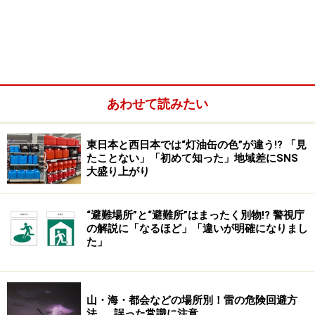
2018年1月5日の緊急地震速報は、その弱点を明らかにし
たものでした。だからこそ、誤報が繰り返されるので
す。
あわせて読みたい
緊急地震速報は、本当に意味があるのか？
誤報を繰り返したとしても？
東日本と西日本では“灯油缶の色”が違う!? 「見
たことない」「初めて知った」地域差にSNS
緊急地震速報の「誤報」というと、2016年8月の東京湾
大盛り上がり
でM9、最大震度7の地震発生という大誤報がありまし
た。このように誤報が何度も続くと、住民の瞬時の行動
“避難場所”と“避難所”はまったく別物!? 警視庁
を妨げるものにならないか心配されます。
の解説に「なるほど」「違いが明確になりまし
た」
山・海・都会などの場所別！雷の危険回避方
法……誤った常識に注意