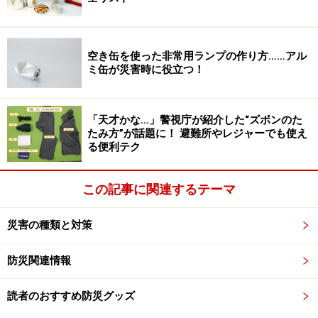
震速報の発令する前に最大の揺れが来てしまうこともあ
ります。
そのため緊急地震速報が発令されず、安全確保
や避難行動をする時間はない可能性が高いです。
空き缶を使った非常用ランプの作り方……アル
ミ缶が災害時に役立つ！
しかし、それでも緊急地震速報は「無駄なシステム」と
いうことではありません。
対処の仕方によっては「生死
「天才かな…」警視庁が紹介した“ズボンのた
を分ける」ことにもなる、重要なシステムなのです。
たみ方”が話題に！ 避難所やレジャーでも使え
る便利テク
緊急地震速報をいかせる地域・場所とは
この記事に関連するテーマ
災害の種類と対策
熊本地震では木造家屋の倒壊が多く見られた
防災関連情報
緊急地震速報は、どんな時に「役に立つ」情報なのか。
読者のおすすめ防災グッズ
それは、今、自分のいる場所が「震源地」から一定の距