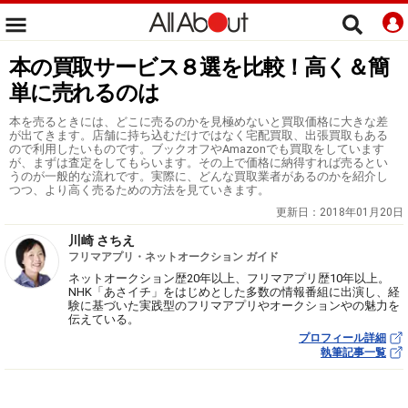
本の買取サービス８選を比較！高く＆簡
単に売れるのは
本を売るときには、どこに売るのかを見極めないと買取価格に大きな差
が出てきます。店舗に持ち込むだけではなく宅配買取、出張買取もある
ので利用したいものです。ブックオフやAmazonでも買取をしています
が、まずは査定をしてもらいます。その上で価格に納得すれば売るとい
うのが一般的な流れです。実際に、どんな買取業者があるのかを紹介し
つつ、より高く売るための方法を見ていきます。
更新日：
2018年01月20日
川崎 さちえ
フリマアプリ・ネットオークション ガイド
ネットオークション歴20年以上、フリマアプリ歴10年以上。
NHK「あさイチ」をはじめとした多数の情報番組に出演し、経
験に基づいた実践型のフリマアプリやオークションやの魅力を
伝えている。
プロフィール詳細
執筆記事一覧