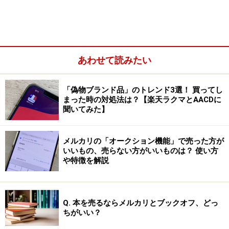
あわせて読みたい
「偽物ブランド品」のトレンド3選！ 買ってし
まった時の対処法は？【楽天ラクマとAACDに
聞いてみた】
メルカリの「オークション機能」で売った方が
そんな経験をしたからこそ、本はどこに売るのかを見極
いいもの、売らない方がいいものは？ 使い方
めないといけないなと考えています。いかに高く売るの
や特徴を解説
かはもちろんですが、いかに楽をするのかも重要なポイ
ントになってきます。そこで今回の記事では、フリマア
プリやオークションも含め、本をスムーズにそして高く
Q. 本を売るならメルカリとブックオフ、どっ
ちがいい？
売るための8つの買取サービスを紹介していきます。