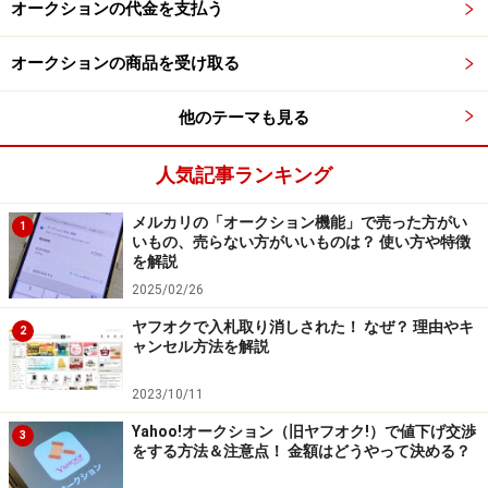
申し込みができるサービスです。リコマース宅配買取サ
オークションの代金を支払う
ービスによって送料無料で自宅から不用品を送ることが
オークションの商品を受け取る
できます。宅配キットは無料ですし、自宅まで業者が荷
物を取りにきてくれるので、家にいながら買取に出すこ
他のテーマも見る
とができます。利用できるのは18歳以上で、初回の利用
は身分証に記載がある住所でのみになります。
人気記事ランキング
商品の査定度の後、買取金額に納得できれば買取が成立
メルカリの「オークション機能」で売った方がい
1
いもの、売らない方がいいものは？ 使い方や特徴
します。代金はAmazonギフト券での支払いです。もし買
を解説
取金額に納得ができなくても、送料無料で返品をしても
2025/02/26
らえます。
ヤフオクで入札取り消しされた！ なぜ？ 理由やキ
2
ャンセル方法を解説
2023/10/11
2．Vaboo
Yahoo!オークション（旧ヤフオク!）で値下げ交渉
3
をする方法＆注意点！ 金額はどうやって決める？