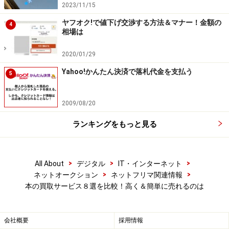
2023/11/15
新しい本を高額で買いとるVaboo
ヤフオク!で値下げ交渉する方法＆マナー！金額の
4
相場は
Vaboo
は、発売から間もない商品や、発売から人気が安
2020/01/29
定している商品を得意としています。通常、いくら新し
くて人気商品といっても買取価格は定価の30％～40％程
Yahoo!かんたん決済で落札代金を支払う
5
度になりますが、Vabooでは50％での買取も可能です。
ただし人気商品でも市場にあふれている場合には、買取
2009/08/20
価格は下がります。それに、一定の需要があるとはい
ランキングをもっと見る
え、発売から時間がたつと価値は下がってしまうので、
注意が必要です。
>
>
>
All About
デジタル
IT・インターネット
買取ができるのはビジネス書やパソコン関係、医療関
>
>
ネットオークション
ネットフリマ関連情報
係、法律関係の本、漫画の全巻セットやライトノベルで
本の買取サービス８選を比較！高く＆簡単に売れるのは
す。逆に、百科事典や個人出版の本、漫画喫茶やレンタ
ル落ちの漫画、コンビニ漫画などは買取していません。
会社概要
採用情報
また、18歳未満の人は利用ができません。買取商品が5