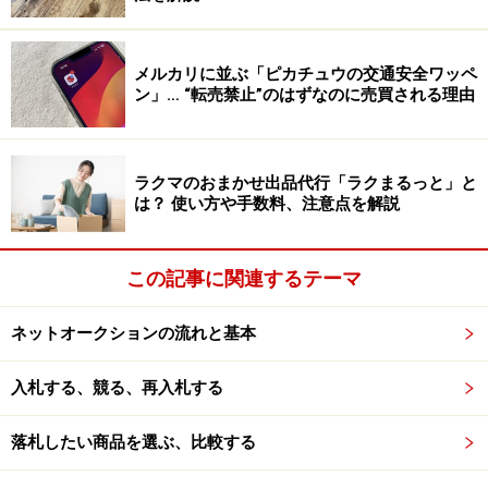
買取サービスを利用する場合、ほぼ例外なく本人確認が
必要になります。買取を依頼し、段ボールなどで送ると
メルカリに並ぶ「ピカチュウの交通安全ワッペ
きに同封するケースがほとんどです。これは犯罪防止の
ン」… “転売禁止”のはずなのに売買される理由
ためにも必要なことなので、運転免許証やパスポート、
各種健康保険証などのコピーを用意しておくといいでし
ょう（一部、ネット上での手続で身分証明書の登録がで
ラクマのおまかせ出品代行「ラクまるっと」と
きるサービスもあります）。
は？ 使い方や手数料、注意点を解説
この記事に関連するテーマ
1．Amazon買取
ネットオークションの流れと基本
入札する、競る、再入札する
Amazonのアカウントで利用ができるAmazon買取
落札したい商品を選ぶ、比較する
Amazon買取
というだけあって、Amazonのアカウントで