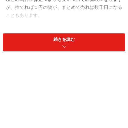
が、捨てれば０円の物が、まとめて売れば数千円になる
こともあります。
でも、本を買取に出すには、お店に持ち込んで査定をし
てもらうという手間がかかります。本は思った以上に重
続きを読む
いので、移動させるのも一苦労かもしれません。それ
に、いざ査定をしてもらっても、１冊10円だったり、状
態によっては買取不可、０円だったら引き取りますとい
う話になることもあります。私自身も、「せっかく持ち
込んだのに０円って……」と思ったことは何度もあります
し、結局０円で引き取ってもお店では100円くらいで売
っていることもあり、理不尽だなと感じてしまうことも
あります。