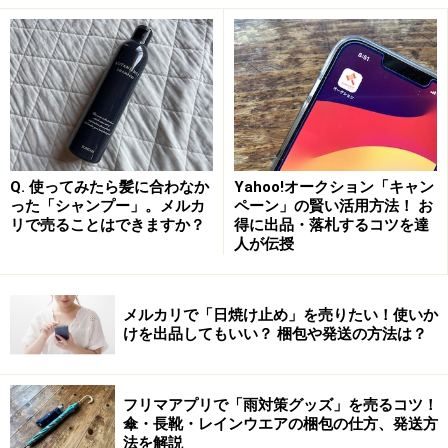
＜INDEX＞
買取サービスおすすめ5選
1．
Amazon買取
2．
Vaboo
3．
ブックオフの宅本便
4．
BUY王（バイキング）
Q. 使ってみたら髪に合わなか
Yahoo!オークション「キャン
5．
買取アローズ
った「シャンプー」。メルカ
ペーン」の賢い活用方法！ お
リで売ることはできますか？
得に出品・落札するコツを達
フリマアプリ・ネットオークションおすすめ3選
人が伝授
6．
ブクマ
7．
メルカリ カウル
メルカリで「日焼け止め」を売りたい！使いか
8．
ヤフオク！
けを出品してもいい？ 梱包や発送の方法は？
フリマアプリで「雨対策グッズ」を売るコツ！
買取サービス5選！ 本人確認は絶対に必要
傘・長靴・レインウエアの梱包の仕方、発送方
法を解説