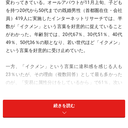
変わってきている。オールアバウトが11月上旬、子ども
を持つ20代から50代までの既婚男性（首都圏在住・会社
員）419人に実施したインターネットリサーチでは、半
数が「イクメン」という言葉を好意的に捉えていること
がわかった。年齢別では、20代67％、30代51％、40代
49％、50代36％の順となり、若い世代ほど「イクメン」
という言葉を好意的に受け止めていた。
一方、「イクメン」という言葉に違和感を感じる人も
23％いたが、その理由（複数回答）として最も多かった
のが、「安易に属性分けをしているから」で61％。次い
で「男性の育児は当たり前だから」が37％となり、これ
らの回答が、「響きがダサイから」（20％）や「自身が
続きを読む
育児をあまりしないから」（5％）を大きく上回ったこ
とからも、育児は夫婦で取り組むのが当たり前という意
識の男性が増えたことがわかる。この意識は若い世代で