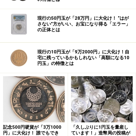
ガイドの解説コメント
現行の50円玉が「28万円」に大化け！ “はが
さない”方がいい、お宝になり得る「エラー」
の正体とは
「マネジメント」ガイド 大塚 万紀子
現行の10円玉が「9万2000円」に大化け！自
数年前から「イクメン」といった言葉に代表されるよう
宅に残っているかもしれない「高額になる10
に男性の育児参画への注目が集まっていますが、イクメ
円玉」の特徴とは
ンという言葉が浸透した一方、「イクメンと呼ばないで
ほしい」という議論も出てきました。父親が子育てをす
ることは特別なことではなく、育児にかかわるのは自然
なことなのに、わざわざ「イクメン」と称され、ことさ
らに持ち上げられることに抵抗感を感じる男性も増えて
きているようです。こうした議論は、男女ともに子育て
にかかわることが当たり前だ、という社会に向かって進
記念500円硬貨が「3万1000
「久しぶりに1円玉を量産し
む過程として非常に重要です。
円」に大化け！ 誰でもでき
ています！」造幣局の投稿が