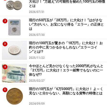
大化け！ “万超え”の可能性を秘めた100円玉の特徴
とは
2026/07/31
現行の50円玉が「28万円」に大化け！ “はがさな
2
い”方がいい、お宝になり得る「エラー」の正体と
は
2026/07/30
現行の100円玉が驚きの「18万円」に大化け！ お
3
釣りの中に見つかるかもしれない“エラーコイ
ン”とは!?
2025/11/22
今やほとんど見かけなくなった2000円札がなんと
4
「21万円」に大化け！エラー紙幣でもないのに一
体なぜ!?
2025/02/27
現行の10円玉が「6万5000円」に大化け！ よ～く
5
見ないと分からない、高額になる貨幣の特徴とは
2024/09/09