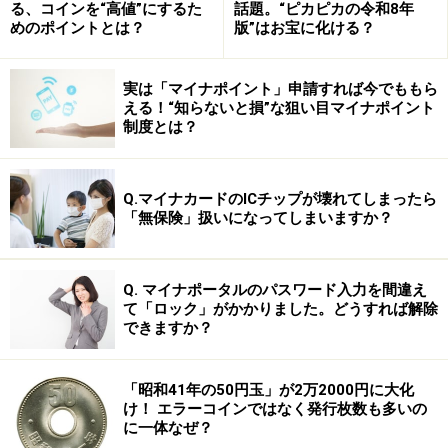
る、コインを“高値”にするた
話題。“ピカピカの令和8年
めのポイントとは？
版”はお宝に化ける？
実は「マイナポイント」申請すれば今でももら
える！“知らないと損”な狙い目マイナポイント
制度とは？
Q.マイナカードのICチップが壊れてしまったら
「無保険」扱いになってしまいますか？
Q. マイナポータルのパスワード入力を間違え
て「ロック」がかかりました。どうすれば解除
できますか？
キャリア部門1位にある「働き方改革」が進むことによ
り、育児や家事などに時間を使うことができる人も増え
「昭和41年の50円玉」が2万2000円に大化
てきています。仕事も私生活も充実させていくライフス
け！ エラーコインではなく発行枚数も多いの
に一体なぜ？
タイルが一層浸透していくことに期待です。